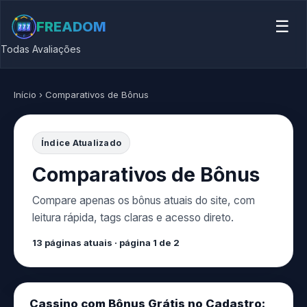
☰
FREADOM
Todas Avaliações
Início
›
Comparativos de Bônus
Índice Atualizado
Comparativos de Bônus
Compare apenas os bônus atuais do site, com
leitura rápida, tags claras e acesso direto.
13 páginas atuais · página 1 de 2
Cassino com Bônus Grátis no Cadastro: