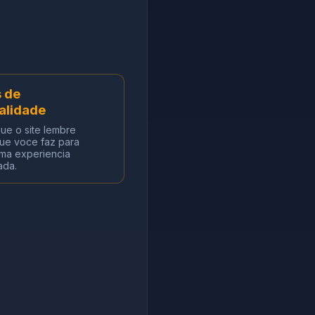
 de
alidade
ue o site lembre
ue voce faz para
ma experiencia
ada.