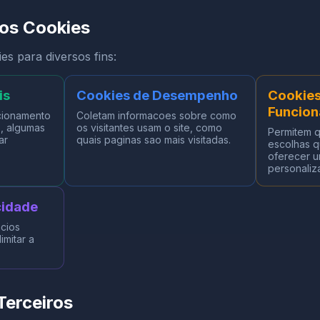
s Cookies
es para diversos fins:
is
Cookies de Desempenho
Cookies
Funcion
cionamento
Coletam informacoes sobre como
s, algumas
os visitantes usam o site, como
Permitem q
ar
quais paginas sao mais visitadas.
escolhas q
oferecer u
personaliz
cidade
ncios
imitar a
Terceiros