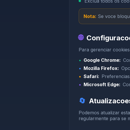
Exclua todos os coo
Nota:
Se voce bloque
🌐
Configuraco
Para gerenciar cookies
•
Google Chrome:
Co
•
Mozilla Firefox:
Opc
•
Safari:
Preferencias
•
Microsoft Edge:
Con
🔄
Atualizacoes
Podemos atualizar esta
regularmente para se 