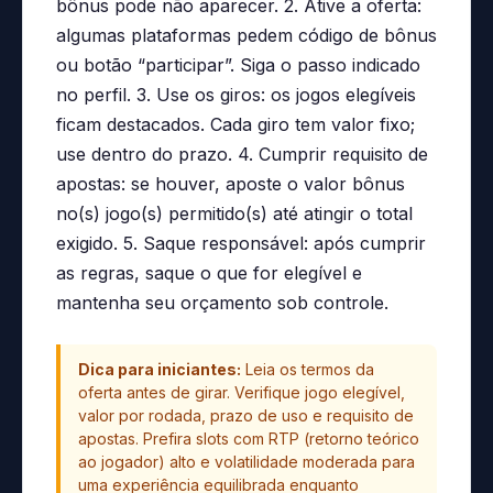
bônus pode não aparecer. 2. Ative a oferta:
algumas plataformas pedem código de bônus
ou botão “participar”. Siga o passo indicado
no perfil. 3. Use os giros: os jogos elegíveis
ficam destacados. Cada giro tem valor fixo;
use dentro do prazo. 4. Cumprir requisito de
apostas: se houver, aposte o valor bônus
no(s) jogo(s) permitido(s) até atingir o total
exigido. 5. Saque responsável: após cumprir
as regras, saque o que for elegível e
mantenha seu orçamento sob controle.
Dica para iniciantes:
Leia os termos da
oferta antes de girar. Verifique jogo elegível,
valor por rodada, prazo de uso e requisito de
apostas. Prefira slots com RTP (retorno teórico
ao jogador) alto e volatilidade moderada para
uma experiência equilibrada enquanto