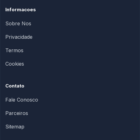
Informacoes
Sobre Nos
Privacidade
Termos
Cookies
Contato
Fale Conosco
Parceiros
Sitemap