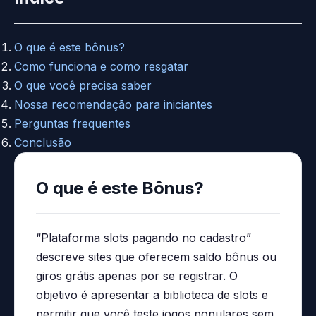
O que é este bônus?
Como funciona e como resgatar
O que você precisa saber
Nossa recomendação para iniciantes
Perguntas frequentes
Conclusão
O que é este Bônus?
“Plataforma slots pagando no cadastro”
descreve sites que oferecem saldo bônus ou
giros grátis apenas por se registrar. O
objetivo é apresentar a biblioteca de slots e
permitir que você teste jogos populares sem