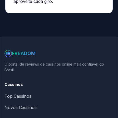
aproveite cada giro.
FREADOM
O portal de reviews de cassinos online mais confiavel do
Brasil.
Cassinos
Top Cassinos
Novos Cassinos