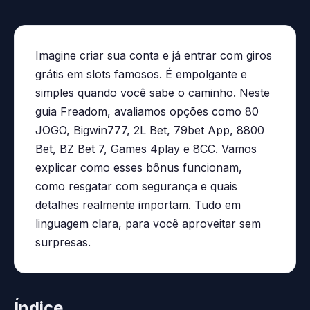
Imagine criar sua conta e já entrar com giros
grátis em slots famosos. É empolgante e
simples quando você sabe o caminho. Neste
guia Freadom, avaliamos opções como 80
JOGO, Bigwin777, 2L Bet, 79bet App, 8800
Bet, BZ Bet 7, Games 4play e 8CC. Vamos
explicar como esses bônus funcionam,
como resgatar com segurança e quais
detalhes realmente importam. Tudo em
linguagem clara, para você aproveitar sem
surpresas.
Índice