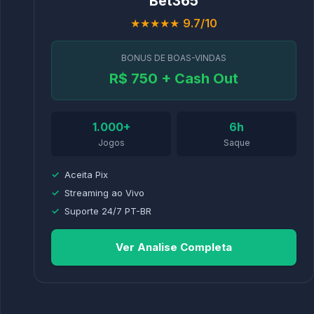
Bet365
★★★★★
9.7/10
BONUS DE BOAS-VINDAS
R$ 750 + Cash Out
1.000+
6h
Jogos
Saque
Aceita Pix
Streaming ao Vivo
Suporte 24/7 PT-BR
Ver Analise Completa