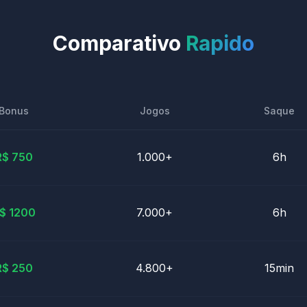
Comparativo
Rapido
Bonus
Jogos
Saque
R$ 750
1.000+
6h
$ 1200
7.000+
6h
R$ 250
4.800+
15min