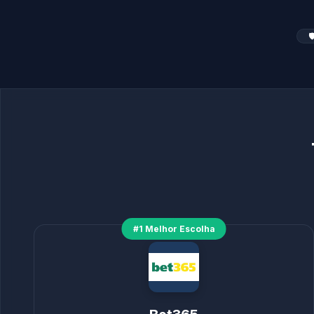

#1 Melhor Escolha