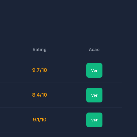
Rating
Acao
9.7/10
Ver
8.4/10
Ver
9.1/10
Ver