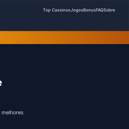
Top Cassinos
Jogos
Bonus
FAQ
Sobre
e
s melhores