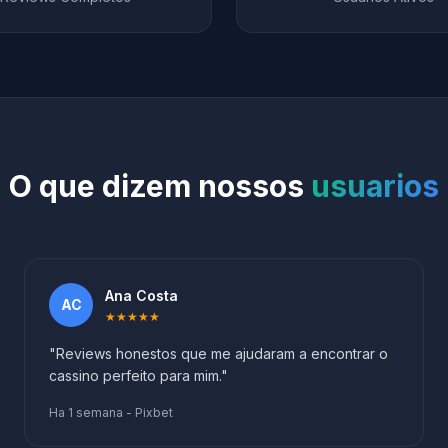
O que dizem nossos
usuarios
Ana Costa
AC
★★★★★
"Reviews honestos que me ajudaram a encontrar o
cassino perfeito para mim."
Ha 1 semana - Pixbet