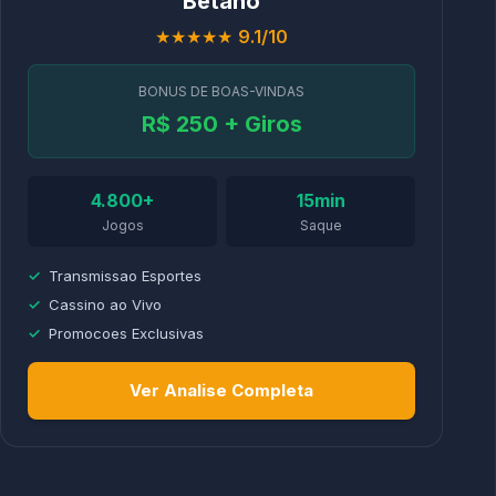
Betano
★★★★★
9.1/10
BONUS DE BOAS-VINDAS
R$ 250 + Giros
4.800+
15min
Jogos
Saque
Transmissao Esportes
Cassino ao Vivo
Promocoes Exclusivas
Ver Analise Completa