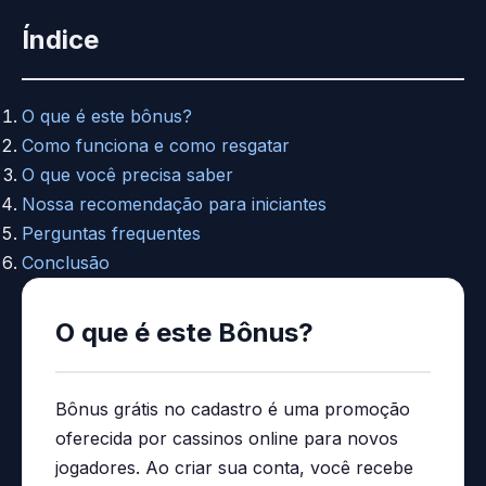
Índice
O que é este bônus?
Como funciona e como resgatar
O que você precisa saber
Nossa recomendação para iniciantes
Perguntas frequentes
Conclusão
O que é este Bônus?
Bônus grátis no cadastro é uma promoção
oferecida por cassinos online para novos
jogadores. Ao criar sua conta, você recebe