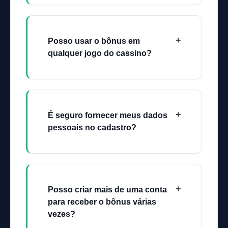
+
Posso usar o bônus em
qualquer jogo do cassino?
+
É seguro fornecer meus dados
pessoais no cadastro?
+
Posso criar mais de uma conta
para receber o bônus várias
vezes?