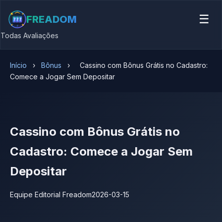
☰
FREADOM
Todas Avaliações
Início
›
Bônus
›
Cassino com Bônus Grátis no Cadastro:
Comece a Jogar Sem Depositar
Cassino com Bônus Grátis no
Cadastro: Comece a Jogar Sem
Depositar
Equipe Editorial Freadom
2026-03-15