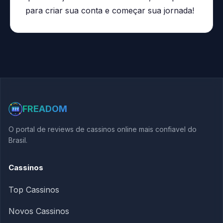
para criar sua conta e começar sua jornada!
FREADOM
O portal de reviews de cassinos online mais confiavel do
Brasil.
Cassinos
Top Cassinos
Novos Cassinos