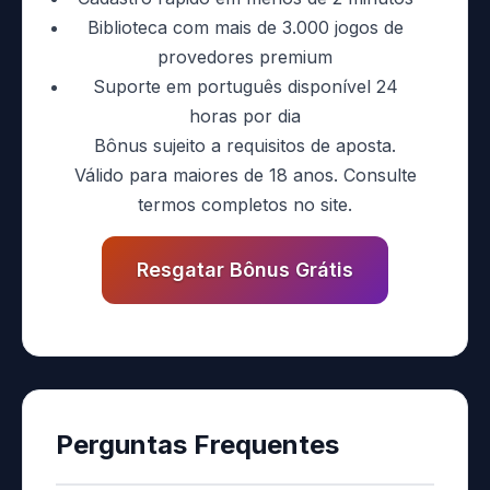
Biblioteca com mais de 3.000 jogos de
provedores premium
Suporte em português disponível 24
horas por dia
Bônus sujeito a requisitos de aposta.
Válido para maiores de 18 anos. Consulte
termos completos no site.
Resgatar Bônus Grátis
Perguntas Frequentes