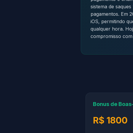
sistema de saques 
pagamentos. Em 202
iOS, permitindo qu
qualquer hora. Hoj
compromisso com a
Bonus de Boas
R$ 1800