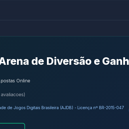
 Arena de Diversão e Ganh
postas Online
avaliacoes)
de de Jogos Digitais Brasileira (AJDB) - Licença nº BR-2015-047