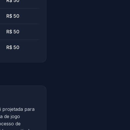
R$ 50
R$ 50
R$ 50
R$ 50
i projetada para
a de jogo
rocesso de