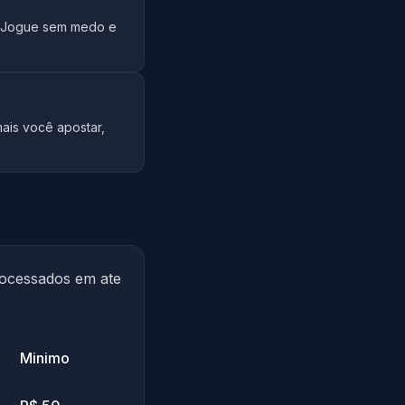
. Jogue sem medo e
mais você apostar,
rocessados em ate
Minimo