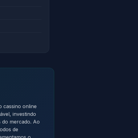
o cassino online
ável, investindo
s do mercado. Ao
todos de
lementamos o