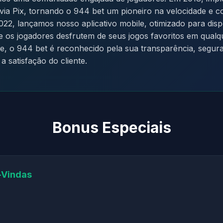
via Pix, tornando o 944 bet um pioneiro na velocidade e c
2, lançamos nosso aplicativo mobile, otimizado para disp
e os jogadores desfrutem de seus jogos favoritos em qualq
e, o 944 bet é reconhecido pela sua transparência, segur
 satisfação do cliente.
Bonus Especiais
-Vindas