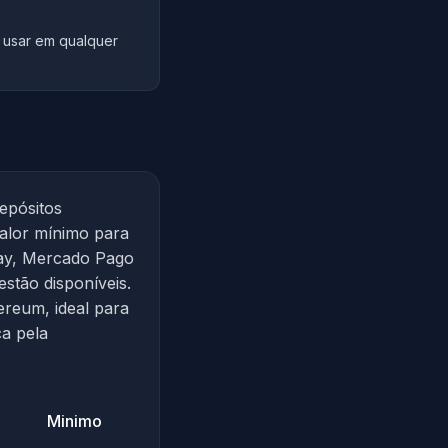
a usar em qualquer
depósitos
valor mínimo para
Pay, Mercado Pago
estão disponíveis.
ereum, ideal para
a pela
Minimo