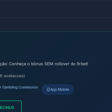
ção: Conheça o bônus SEM rollover do 9rbet!
8 avaliacoes)
ar Gambling Commission
App Mobile
 BONUS