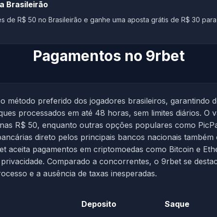
a Brasileirão
es de R$ 50 no Brasileirão e ganhe uma aposta grátis de R$ 30 par
Pagamentos no 9rbet
 o método preferido dos jogadores brasileiros, garantindo 
ques processados em até 48 horas, sem limites diários. O 
enas R$ 50, enquanto outras opções populares como Pic
bancárias direto pelos principais bancos nacionais também 
bet aceita pagamentos em criptomoedas como Bitcoin e Eth
privacidade. Comparado a concorrentes, o 9rbet se destac
rocesso e a ausência de taxas inesperadas.
Deposito
Saque