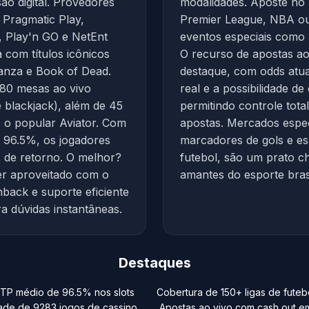
ão digital. Provedores
modalidades. Aposte no B
Pragmatic Play,
Premier League, NBA o
, Play'n GO e NetEnt
eventos especiais como
com títulos icônicos
O recurso de apostas ao
nza e Book of Dead.
destaque, com odds atu
180 mesas ao vivo
real e a possibilidade de
e blackjack), além de 45
permitindo controle tota
 o popular Aviator. Com
apostas. Mercados espe
96.5%, os jogadores
marcadores de gols e es
 de retorno. O melhor?
futebol, são um prato c
er aproveitado com o
amantes do esporte brasi
back e suporte eficiente
a dúvidas instantâneas.
Destaques
TP médio de 96.5% nos slots
Cobertura de 150+ ligas de futeb
dade de 9283 jogos de cassino
Apostas ao vivo com cash out e