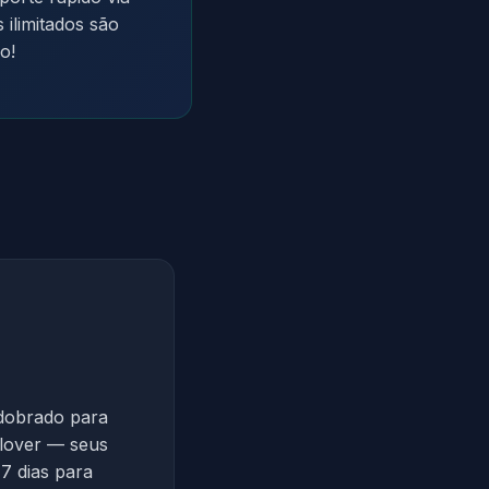
ilimitados são
o!
dobrado para
llover — seus
7 dias para