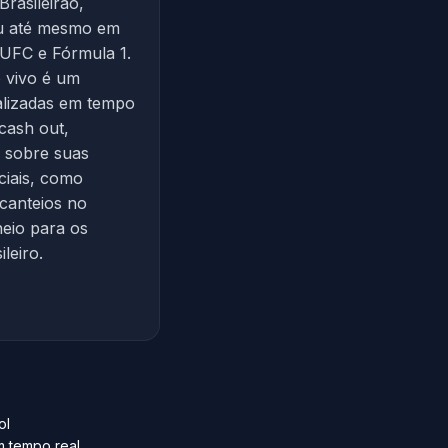
rasileirão,
u até mesmo em
 UFC e Fórmula 1.
 vivo é um
alizadas em tempo
 cash out,
l sobre suas
ciais, como
canteios no
heio para os
leiro.
ol
m tempo real