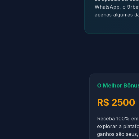
WhatsApp, o 9rbet 
apenas algumas da
O Melhor Bônus
R$ 2500
Receba 100% em s
explorar a plataf
ganhos são seus,