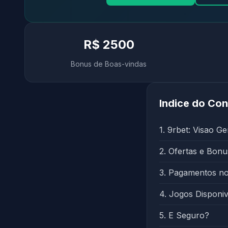
R$ 2500
Bonus de Boas-vindas
Indice do Co
1. 9rbet: Visao Ge
2. Ofertas e Bonu
3. Pagamentos no
4. Jogos Disponiv
5. E Seguro?