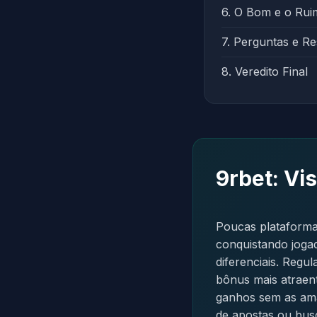
6. O Bom e o Rui
7. Perguntas e R
8. Veredito Final
9rbet: Vi
Poucas plataforma
conquistando joga
diferenciais. Regu
bônus mais atraent
ganhos sem as ama
de apostas ou busc