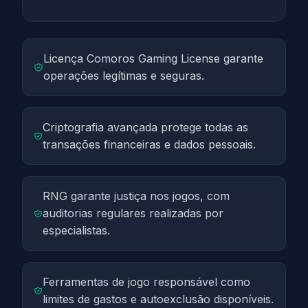
Licença Comoros Gaming License garante
operações legítimas e seguras.
Criptografia avançada protege todas as
transações financeiras e dados pessoais.
RNG garante justiça nos jogos, com
auditorias regulares realizadas por
especialistas.
Ferramentas de jogo responsável como
limites de gastos e autoexclusão disponíveis.