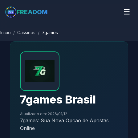
☰
FREADOM
Inicio
/
Cassinos
/
7games
7games Brasil
Atualizado em: 2026/01/12
7games: Sua Nova Opcao de Apostas
Online