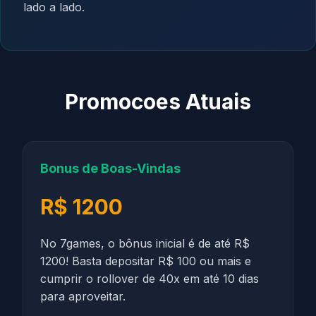
lado a lado.
Promocoes Atuais
Bonus de Boas-Vindas
R$ 1200
No 7games, o bônus inicial é de até R$
1200! Basta depositar R$ 100 ou mais e
cumprir o rollover de 40x em até 10 dias
para aproveitar.