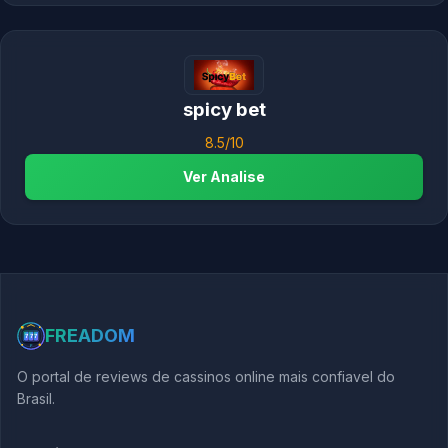
spicy bet
8.5/10
Ver Analise
FREADOM
O portal de reviews de cassinos online mais confiavel do
Brasil.