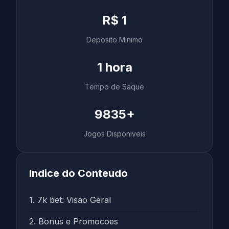
R$ 1
Deposito Minimo
1 hora
Tempo de Saque
9835+
Jogos Disponiveis
Indice do Conteudo
1. 7k bet: Visao Geral
2. Bonus e Promocoes