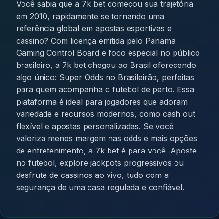
Você sabia que a 7k bet começou sua trajetória
em 2010, rapidamente se tornando uma
referência global em apostas esportivas e
cassino? Com licença emitida pelo Panama
Gaming Control Board e foco especial no público
brasileiro, a 7k bet chegou ao Brasil oferecendo
algo único: Super Odds no Brasileirão, perfeitas
para quem acompanha o futebol de perto. Essa
plataforma é ideal para jogadores que adoram
variedade e recursos modernos, como cash out
flexível e apostas personalizadas. Se você
valoriza menos margem nas odds e mais opções
de entretenimento, a 7k bet é para você. Aposte
no futebol, explore jackpots progressivos ou
desfrute de cassinos ao vivo, tudo com a
segurança de uma casa regulada e confiável.