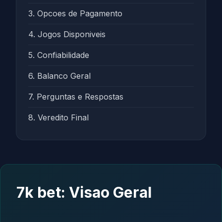
3. Opcoes de Pagamento
4. Jogos Disponiveis
5. Confiabilidade
6. Balanco Geral
7. Perguntas e Respostas
8. Veredito Final
7k bet: Visao Geral