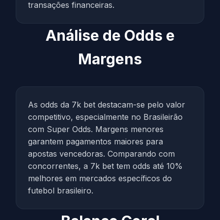
transações financeiras.
Análise de Odds e
Margens
As odds da 7k bet destacam-se pelo valor
competitivo, especialmente no Brasileirão
com Super Odds. Margens menores
garantem pagamentos maiores para
apostas vencedoras. Comparando com
concorrentes, a 7k bet tem odds até 10%
melhores em mercados específicos do
futebol brasileiro.