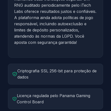
RNG auditado periodicamente pelo iTech
Labs oferece resultados justos e confiáveis.
A plataforma ainda adota políticas de jogo
responsável, incluindo autoexclusão e
limites de depósito personalizados,
atendendo às normas da LGPD. Você
aposta com segurança garantida!
Criptografia SSL 256-bit para proteção de
dados
Licença regulada pelo Panama Gaming
Control Board