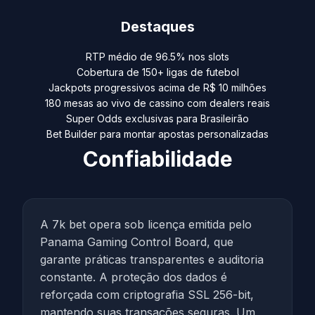
Destaques
RTP médio de 96.5% nos slots
Cobertura de 150+ ligas de futebol
Jackpots progressivos acima de R$ 10 milhões
180 mesas ao vivo de cassino com dealers reais
Super Odds exclusivas para Brasileirão
Bet Builder para montar apostas personalizadas
Confiabilidade
A 7k bet opera sob licença emitida pelo
Panama Gaming Control Board, que
garante práticas transparentes e auditoria
constante. A proteção dos dados é
reforçada com criptografia SSL 256-bit,
mantendo suas transações seguras. Um