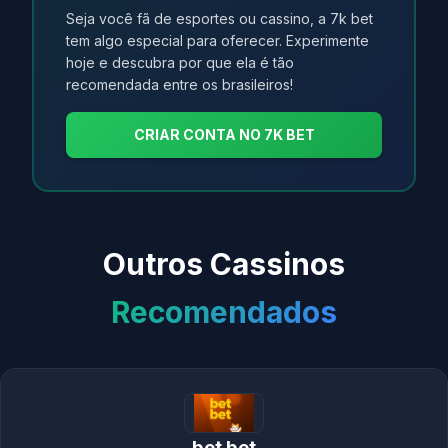
Seja você fã de esportes ou cassino, a 7k bet
tem algo especial para oferecer. Experimente
hoje e descubra por que ela é tão
recomendada entre os brasileiros!
CRIAR CONTA NO 7K BET
Outros Cassinos
Recomendados
bet bet