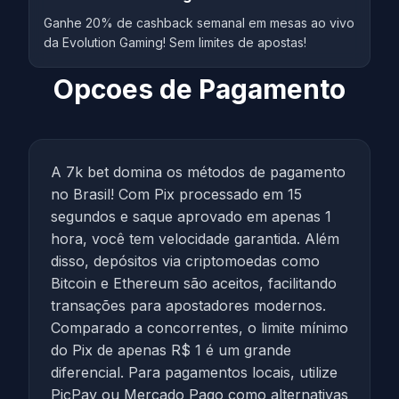
Ganhe 20% de cashback semanal em mesas ao vivo
da Evolution Gaming! Sem limites de apostas!
Opcoes de Pagamento
A 7k bet domina os métodos de pagamento
no Brasil! Com Pix processado em 15
segundos e saque aprovado em apenas 1
hora, você tem velocidade garantida. Além
disso, depósitos via criptomoedas como
Bitcoin e Ethereum são aceitos, facilitando
transações para apostadores modernos.
Comparado a concorrentes, o limite mínimo
do Pix de apenas R$ 1 é um grande
diferencial. Para pagamentos locais, utilize
PicPay ou Mercado Pago como alternativas