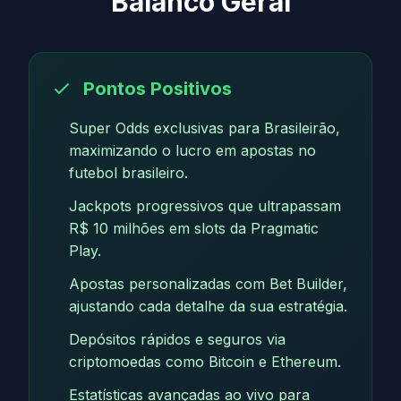
Balanco Geral
Pontos Positivos
Super Odds exclusivas para Brasileirão,
maximizando o lucro em apostas no
futebol brasileiro.
Jackpots progressivos que ultrapassam
R$ 10 milhões em slots da Pragmatic
Play.
Apostas personalizadas com Bet Builder,
ajustando cada detalhe da sua estratégia.
Depósitos rápidos e seguros via
criptomoedas como Bitcoin e Ethereum.
Estatísticas avançadas ao vivo para