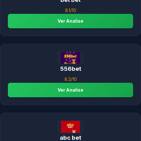
8.1/10
Ver Analise
556bet
8.2/10
Ver Analise
abc bet