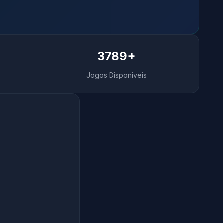
3789+
Jogos Disponiveis