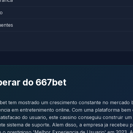
uranca
ao
uentes
perar do 667bet
bet tem mostrado um crescimento constante no mercado br
encia em entretenimento online. Com uma plataforma bem 
atisfacao do usuario, este cassino conseguiu construir um p
nte sistema de suporte. Alem disso, a empresa ja recebeu 
o o prestigioso 'Melhor Experiencia de Usuario' em 2023. 