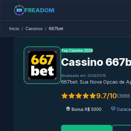
FREADOM
Inicio
/
Cassinos
/
667bet
Top Cassino 2025
Cassino 667b
Atualizado em: 2026/01/15
667bet: Sua Nova Opcao de Ap
9.7/10
(3968 
Bonus R$ 5000
Curaca