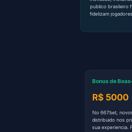
publico brasileiro
fidelizam jogadores
Bonus de Boas
R$ 5000
No 667bet, novos
distribuido nos p
sua experiencia. 