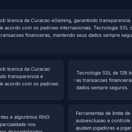
ob licenca da Curacao eGaming, garantindo transparencia 
e acordo com os padroes internacionais. Tecnologia SSL d
 transacoes financeiras, mantendo seus dados sempre segu
ob licenca da Curacao
Tecnologia SSL de 128 bi
ndo transparencia e
as transacoes financeir
de acordo com os padroes
dados sempre seguros.
Ferramentas de limite de
entes e algoritmos RNG
autoexclusao e controle 
parcialidade nos
ajudam jogadores a joga
gos disponibilizados.