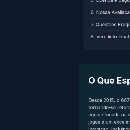
5. Licenca e Seg
6. Nossa Avaliac
7. Questoes Freq
8. Veredicto Final
O Que Es
Desde 2015, o 667
tornando-se refer
equipe focada na s
jogos e um excele
inovacao, incluind