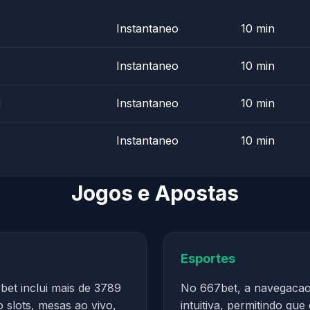
Instantaneo
10 min
Instantaneo
10 min
l
Instantaneo
10 min
Instantaneo
10 min
Jogos e Apostas
Esportes
bet inclui mais de 3789
No 667bet, a navegacao 
 slots, mesas ao vivo,
intuitiva, permitindo que