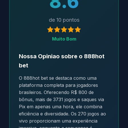
8.6
de 10 pontos
Muito Bom
Nossa Opiniao sobre o 888hot
bet
O 888hot bet se destaca como uma
plataforma completa para jogadores
brasileiros. Oferecendo R$ 800 de
bônus, mais de 3731 jogos e saques via
Pix em apenas uma hora, ele combina
eficiência e diversidade. Os 270 jogos ao
vivo proporcionam uma experiência