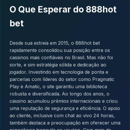
O Que Esperar do 888hot
bet
Desde sua estreia em 2015, o 888hot bet
rapidamente consolidou sua posição entre os
cassinos mais confiáveis no Brasil. Mas não foi
sorte, e sim estratégia sólida e dedicação ao
jogador. Investindo em tecnologia de ponta e
parcerias com líderes do setor como Pragmatic
Play e Amatic, o site garantiu uma biblioteca
robusta e diversificada. Ao longo dos anos, o
cassino acumulou prêmios internacionais e criou
uma reputação de segurança e eficiência. O apoio
ao cliente, inclusive com chat ao vivo 24 horas,
também destaca a preocupação em oferecer uma