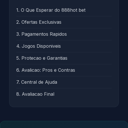
1. O Que Esperar do 888hot bet
2. Ofertas Exclusivas
3. Pagamentos Rapidos
4. Jogos Disponiveis
5. Protecao e Garantias
6. Avalicao: Pros e Contras
7. Central de Ajuda
8. Avaliacao Final