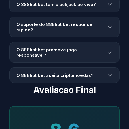
oferece uma excelente oportunidade para
segue rigorosamente as normativas
O 888hot bet tem blackjack ao vivo?
explorar os variados jogos da plataforma e
internacionais, oferecendo segurança e
Sim, o cassino conta com 35 mesas de
aumentar seus ganhos. Apesar do rollover
transparência aos jogadores brasileiros.
blackjack, incluindo opções ao vivo com
de 15x, ele é perfeitamente alcançável,
O suporte do 888hot bet responde
dealers reais. Você pode interagir enquanto
rapido?
especialmente em jogos com alto RTP.
joga e aproveitar as diferentes variações
Sem dúvida. O suporte ao cliente funciona
disponíveis na plataforma.
24 horas por dia via chat ao vivo e e-mail,
O 888hot bet promove jogo
respondendo suas dúvidas em poucos
responsavel?
minutos. É ideal para quem busca
Sim, a plataforma oferece ferramentas
atendimento imediato.
como limites de depósito e autoexclusão. O
O 888hot bet aceita criptomoedas?
objetivo é garantir que todos os jogadores
Sim, o 888hot bet permite depósitos via
tenham uma experiência segura e
Avaliacao Final
Litecoin. Isso garante maior flexibilidade
equilibrada enquanto exploram o cassino.
para jogadores que utilizam criptomoedas
como forma de pagamento.