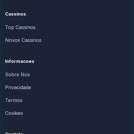
Cassinos
Top Cassinos
Novos Cassinos
Informacoes
Sobre Nos
Privacidade
Termos
Cookies