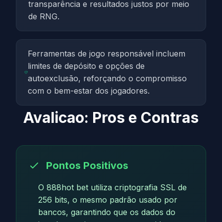
transparência e resultados justos por meio
de RNG.
Ferramentas de jogo responsável incluem
limites de depósito e opções de
autoexclusão, reforçando o compromisso
com o bem-estar dos jogadores.
Avalicao: Pros e Contras
Pontos Positivos
O 888hot bet utiliza criptografia SSL de
256 bits, o mesmo padrão usado por
bancos, garantindo que os dados do