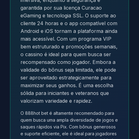
imersiva, enquanto a segurança é
garantida por sua licença Curacao
eGaming e tecnologia SSL. O suporte ao
cliente 24 horas e o app compatível com
Android e iOS tornam a plataforma ainda
mais acessível. Com um programa VIP
bem estruturado e promoções semanais,
o cassino é ideal para quem busca ser
recompensado como jogador. Embora a
validade do bônus seja limitada, ele pode
ser aproveitado estrategicamente para
maximizar seus ganhos. É uma escolha
sólida para iniciantes e veteranos que
valorizam variedade e rapidez.
O 888hot bet é altamente recomendado para
quem busca uma ampla diversidade de jogos e
saques rápidos via Pix. Com bônus generosos
e suporte eficiente, ele é ideal para jogadores