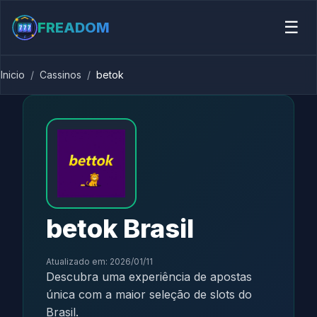
☰
FREADOM
Inicio
/
Cassinos
/
betok
betok Brasil
Atualizado em: 2026/01/11
Descubra uma experiência de apostas
única com a maior seleção de slots do
Brasil.