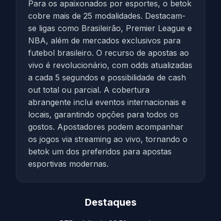
Para os apaixonados por esportes, o betok
cobre mais de 25 modalidades. Destacam-
se ligas como Brasileirão, Premier League e
NBA, além de mercados exclusivos para
futebol brasileiro. O recurso de apostas ao
vivo é revolucionário, com odds atualizadas
a cada 5 segundos e possibilidade de cash
out total ou parcial. A cobertura
abrangente inclui eventos internacionais e
locais, garantindo opções para todos os
gostos. Apostadores podem acompanhar
os jogos via streaming ao vivo, tornando o
betok um dos preferidos para apostas
esportivas modernas.
Destaques