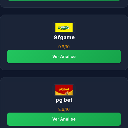
9fgame
9.6/10
Ver Analise
pg bet
8.6/10
Ver Analise