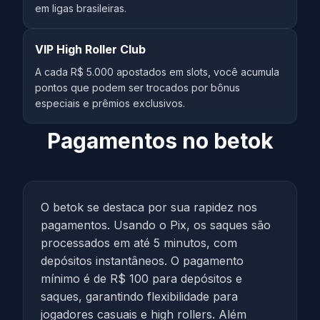
em ligas brasileiras.
VIP High Roller Club
A cada R$ 5.000 apostados em slots, você acumula
pontos que podem ser trocados por bônus
especiais e prêmios exclusivos.
Pagamentos no betok
O betok se destaca por sua rapidez nos
pagamentos. Usando o Pix, os saques são
processados em até 5 minutos, com
depósitos instantâneos. O pagamento
mínimo é de R$ 100 para depósitos e
saques, garantindo flexibilidade para
jogadores casuais e high rollers. Além