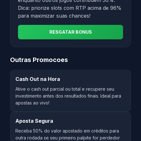
enquanto outros jogos contribuem 50%.
Dica: priorize slots com RTP acima de 96%
para maximizar suas chances!
RESGATAR BONUS
Outras Promocoes
Cash Out na Hora
Ative o cash out parcial ou total e recupere seu
investimento antes dos resultados finais. Ideal para
apostas ao vivo!
Aposta Segura
Receba 50% do valor apostado em créditos para
outra rodada se seu primeiro palpite for perdedor