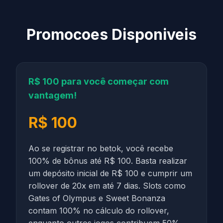
Promocoes Disponiveis
R$ 100 para você começar com
vantagem!
R$ 100
Ao se registrar no betok, você recebe
100% de bônus até R$ 100. Basta realizar
um depósito inicial de R$ 100 e cumprir um
rollover de 20x em até 7 dias. Slots como
Gates of Olympus e Sweet Bonanza
contam 100% no cálculo do rollover,