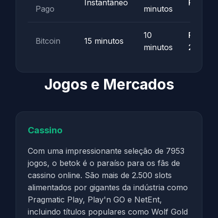
Instantâneo
R$ 100
Pago
minutos
10
R$
Bitcoin
15 minutos
minutos
200
Jogos e Mercados
Cassino
Com uma impressionante seleção de 7953
jogos, o betok é o paraíso para os fãs de
cassino online. São mais de 2.500 slots
alimentados por gigantes da indústria como
Pragmatic Play, Play'n GO e NetEnt,
incluindo títulos populares como Wolf Gold