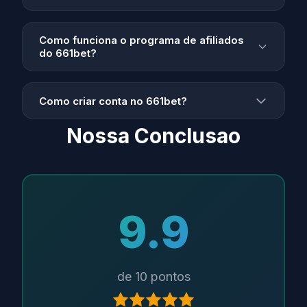
jogo para melhorar suas apostas.
O bônus oferecido é de R$ 200, liberado
automaticamente no primeiro depósito, sem
Como funciona o programa de afiliados
necessidade de rollover.
do 661bet?
O 661bet oferece comissões de até 25%
sobre as apostas dos indicados. Cadastre-
Como criar conta no 661bet?
se no programa via site oficial.
Clique em 'Registrar', insira seus dados
Nossa Conclusao
(CPF, email, senha) e escolha um método
de depósito para começar a apostar.
9.9
de 10 pontos