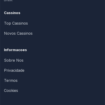
Cassinos
Top Cassinos
Novos Cassinos
Informacoes
Sobre Nos
Privacidade
Termos
Cookies