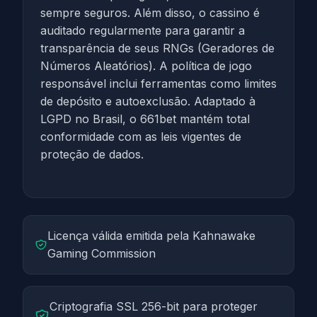
sempre seguros. Além disso, o cassino é
auditado regularmente para garantir a
transparência de seus RNGs (Geradores de
Números Aleatórios). A política de jogo
responsável inclui ferramentas como limites
de depósito e autoexclusão. Adaptado à
LGPD no Brasil, o 661bet mantém total
conformidade com as leis vigentes de
proteção de dados.
Licença válida emitida pela Kahnawake
Gaming Commission
Criptografia SSL 256-bit para proteger