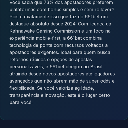
Você sabia que 73% dos apostadores preferem
plataformas com bônus simples e sem rollover?
Pois é exatamente isso que faz do 661bet um
destaque absoluto desde 2024. Com licença da
Kahnawake Gaming Commission e um foco na
experiência mobile-first, a 661bet combina
tecnologia de ponta com recursos voltados a
apostadores exigentes. Ideal para quem busca
retornos rápidos e opções de apostas
personalizáveis, a 661bet chegou ao Brasil
atraindo desde novos apostadores até jogadores
avançados que não abrem mão de super odds e
flexibilidade. Se você valoriza agilidade,
transparência e inovação, este é o lugar certo
para você.