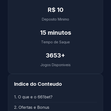
R$ 10
Deposito Minimo
15 minutos
Tempo de Saque
3653+
Jogos Disponiveis
Indice do Conteudo
1. O que e o 661bet?
2. Ofertas e Bonus