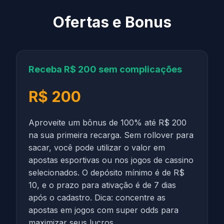
Ofertas e Bonus
Receba R$ 200 sem complicações
R$ 200
Aproveite um bônus de 100% até R$ 200
na sua primeira recarga. Sem rollover para
sacar, você pode utilizar o valor em
apostas esportivas ou nos jogos de cassino
selecionados. O depósito mínimo é de R$
10, e o prazo para ativação é de 7 dias
após o cadastro. Dica: concentre as
apostas em jogos com super odds para
maximizar seus lucros.