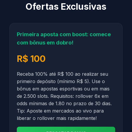
Ofertas Exclusivas
Primeira aposta com boost: comece
com bônus em dobro!
R$ 100
Receba 100% até R$ 100 ao realizar seu
primeiro depósito (mínimo R$ 5). Use o
bônus em apostas esportivas ou em mais
de 2.500 slots. Requisitos: rollover 6x em
odds mínimas de 1.80 no prazo de 30 dias.
Tip: Aposte em mercados ao vivo para
liberar o rollover mais rapidamente!