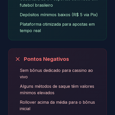
futebol brasileiro
Depósitos mínimos baixos (R$ 5 via Pix)
Plataforma otimizada para apostas em
tempo real
Pontos Negativos
Sem bônus dedicado para cassino ao
vivo
Alguns métodos de saque têm valores
mínimos elevados
Rollover acima da média para o bônus
inicial