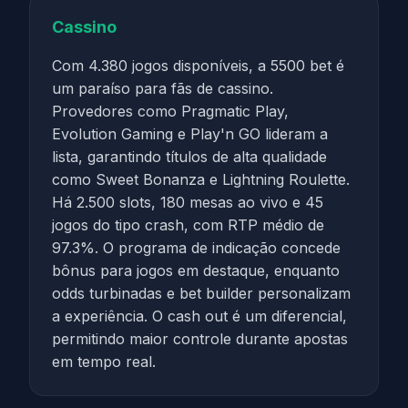
Cassino
Com 4.380 jogos disponíveis, a 5500 bet é
um paraíso para fãs de cassino.
Provedores como Pragmatic Play,
Evolution Gaming e Play'n GO lideram a
lista, garantindo títulos de alta qualidade
como Sweet Bonanza e Lightning Roulette.
Há 2.500 slots, 180 mesas ao vivo e 45
jogos do tipo crash, com RTP médio de
97.3%. O programa de indicação concede
bônus para jogos em destaque, enquanto
odds turbinadas e bet builder personalizam
a experiência. O cash out é um diferencial,
permitindo maior controle durante apostas
em tempo real.