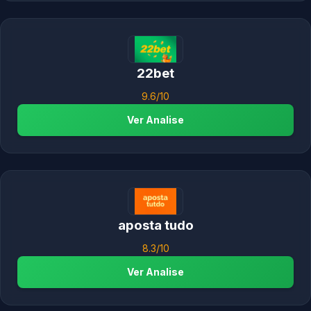
22bet
9.6/10
Ver Analise
aposta tudo
8.3/10
Ver Analise