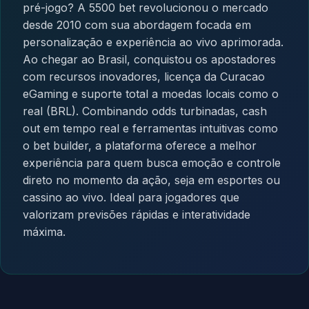
pré-jogo? A 5500 bet revolucionou o mercado
desde 2010 com sua abordagem focada em
personalização e experiência ao vivo aprimorada.
Ao chegar ao Brasil, conquistou os apostadores
com recursos inovadores, licença da Curacao
eGaming e suporte total a moedas locais como o
real (BRL). Combinando odds turbinadas, cash
out em tempo real e ferramentas intuitivas como
o bet builder, a plataforma oferece a melhor
experiência para quem busca emoção e controle
direto no momento da ação, seja em esportes ou
cassino ao vivo. Ideal para jogadores que
valorizam previsões rápidas e interatividade
máxima.