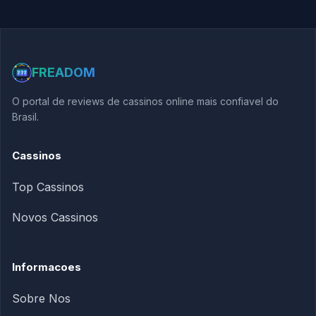
FREADOM
O portal de reviews de cassinos online mais confiavel do
Brasil.
Cassinos
Top Cassinos
Novos Cassinos
Informacoes
Sobre Nos