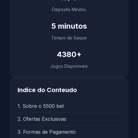
Deposito Minimo
5 minutos
Tempo de Saque
4380+
Jogos Disponiveis
Indice do Conteudo
1. Sobre o 5500 bet
2. Ofertas Exclusivas
3. Formas de Pagamento