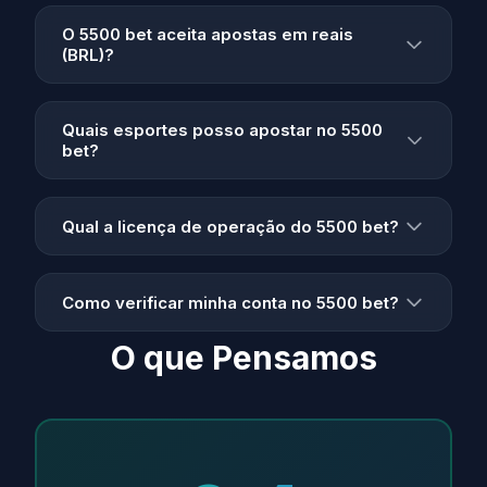
Sim, diariamente são disponibilizadas odds
com boosts em mercados de futebol,
O 5500 bet aceita apostas em reais
principalmente no Brasileirão e Premier
(BRL)?
League.
Sim, a plataforma é totalmente adaptada ao
público brasileiro, incluindo suporte e
Quais esportes posso apostar no 5500
transações em reais (BRL).
bet?
Você pode apostar em mais de 54
esportes, como futebol, basquete, tênis,
Qual a licença de operação do 5500 bet?
vôlei, e até eSports.
A 5500 bet é licenciada pela Curacao
eGaming, uma das mais respeitadas no
Como verificar minha conta no 5500 bet?
setor de jogos online.
Envie uma cópia do seu documento com
O que Pensamos
foto e comprovante de endereço na seção
'Minha Conta > Verificação'.