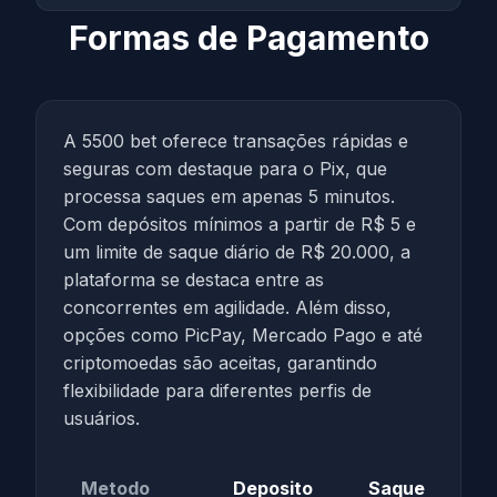
Formas de Pagamento
A 5500 bet oferece transações rápidas e
seguras com destaque para o Pix, que
processa saques em apenas 5 minutos.
Com depósitos mínimos a partir de R$ 5 e
um limite de saque diário de R$ 20.000, a
plataforma se destaca entre as
concorrentes em agilidade. Além disso,
opções como PicPay, Mercado Pago e até
criptomoedas são aceitas, garantindo
flexibilidade para diferentes perfis de
usuários.
Metodo
Deposito
Saque
Mi