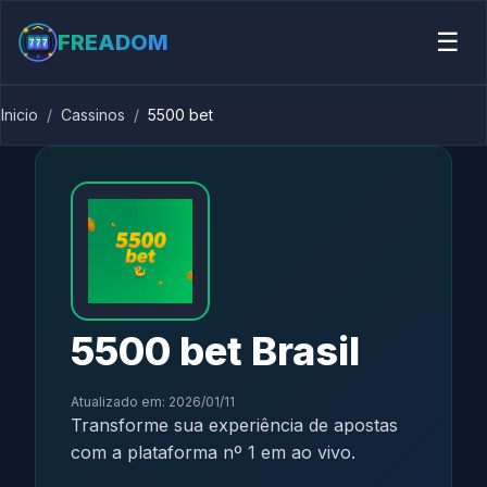
☰
FREADOM
Inicio
/
Cassinos
/
5500 bet
5500 bet Brasil
Atualizado em: 2026/01/11
Transforme sua experiência de apostas
com a plataforma nº 1 em ao vivo.