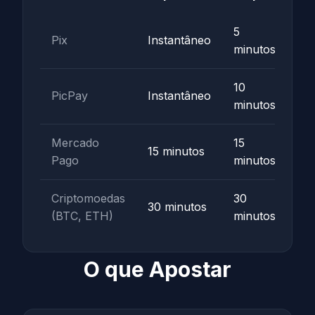
5
Pix
Instantâneo
R$
minutos
10
PicPay
Instantâneo
R$
minutos
Mercado
15
15 minutos
R$
Pago
minutos
Criptomoedas
30
30 minutos
R$
(BTC, ETH)
minutos
O que Apostar