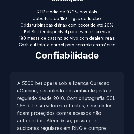
RTP médio de 97.3% nos slots
Cobertura de 150+ ligas de futebol
Odds turbinadas diárias com boost de até 20%
Bet Builder disponível para eventos ao vivo
180 mesas de cassino ao vivo com dealers reais
Cash out total e parcial para controle estratégico
Confiabilidade
A 5500 bet opera sob a licença Curacao
eGaming, garantindo um ambiente justo e
regulado desde 2010. Com criptografia SSL
256-bit e servidores robustos, seus dados
ficam protegidos contra acessos não
autorizados. Além disso, passa por
auditorias regulares em RNG e cumpre