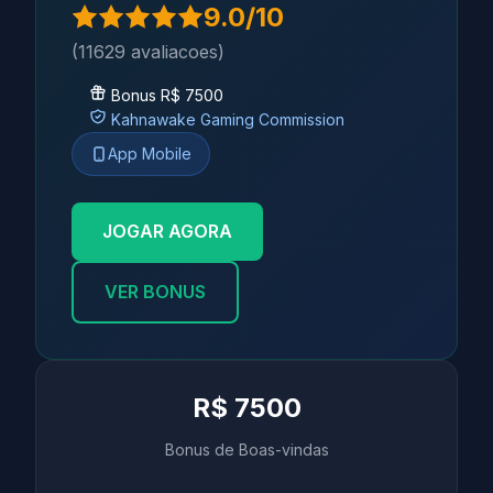
9.0/10
(11629 avaliacoes)
Bonus R$ 7500
Kahnawake Gaming Commission
App Mobile
JOGAR AGORA
VER BONUS
R$ 7500
Bonus de Boas-vindas