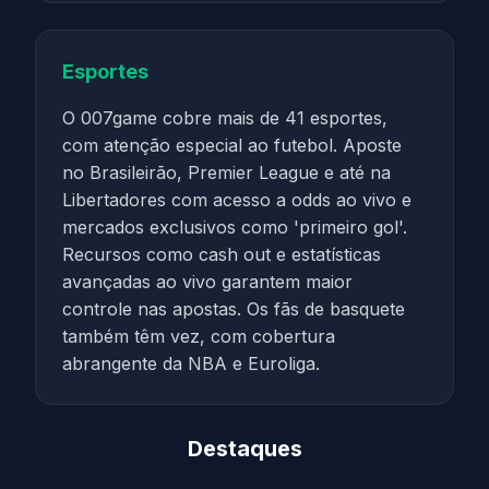
Esportes
O 007game cobre mais de 41 esportes,
com atenção especial ao futebol. Aposte
no Brasileirão, Premier League e até na
Libertadores com acesso a odds ao vivo e
mercados exclusivos como 'primeiro gol'.
Recursos como cash out e estatísticas
avançadas ao vivo garantem maior
controle nas apostas. Os fãs de basquete
também têm vez, com cobertura
abrangente da NBA e Euroliga.
Destaques