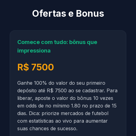
Ofertas e Bonus
Comece com tudo: bônus que
impressiona
R$ 7500
Ganhe 100% do valor do seu primeiro
depósito até R$ 7500 ao se cadastrar. Para
liberar, aposte o valor do bônus 10 vezes
em odds de no mínimo 1.80 no prazo de 15
dias. Dica: priorize mercados de futebol
com estatísticas ao vivo para aumentar
suas chances de sucesso.