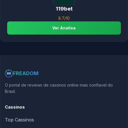
119bet
8.7/10
Ver Analise
FREADOM
O portal de reviews de cassinos online mais confiavel do
Brasil.
Cassinos
Top Cassinos