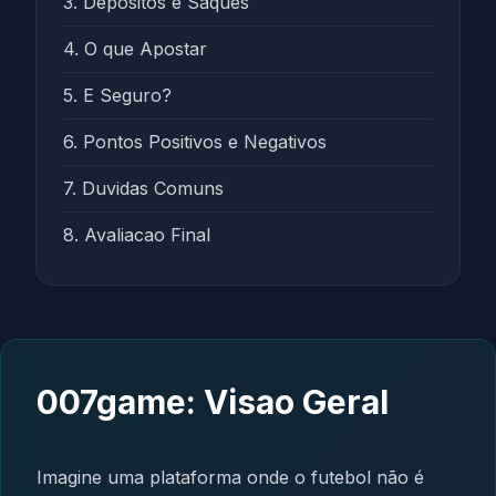
3. Depositos e Saques
4. O que Apostar
5. E Seguro?
6. Pontos Positivos e Negativos
7. Duvidas Comuns
8. Avaliacao Final
007game: Visao Geral
Imagine uma plataforma onde o futebol não é