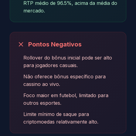
RTP médio de 96.5%, acima da média do
mercado.
Pontos Negativos
Rollover do bônus inicial pode ser alto
para jogadores casuais.
Não oferece bônus específico para
cassino ao vivo.
Foco maior em futebol, limitado para
outros esportes.
Limite mínimo de saque para
criptomoedas relativamente alto.