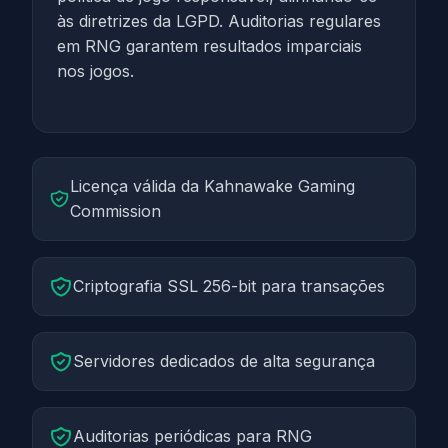
às diretrizes da LGPD. Auditorias regulares
em RNG garantem resultados imparciais
nos jogos.
Licença válida da Kahnawake Gaming
Commission
Criptografia SSL 256-bit para transações
Servidores dedicados de alta segurança
Auditorias periódicas para RNG