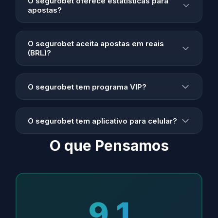
confirmar.
O segurobet oferece estatísticas para
basquete. Utilize as estatísticas e odds em
apostas?
tempo real para tomar decisões mais
Sim, na aba 'Detalhes' de cada evento ao
informadas.
vivo, você encontra estatísticas detalhadas
O segurobet aceita apostas em reais
como posse de bola, ataques e histórico de
(BRL)?
confrontos.
Sim, todas as transações são realizadas em
Reais (BRL). Depósitos via Pix ou carteiras
O segurobet tem programa VIP?
digitais como PicPay e Mercado Pago
Sim, o programa VIP do segurobet oferece
garantem praticidade.
cashback maior e limites personalizados
O segurobet tem aplicativo para celular?
para depósitos e saques. Confira níveis
Sim, o aplicativo segurobet está disponível
disponíveis na aba 'VIP' do seu perfil.
O que Pensamos
para Android e iOS, oferecendo acesso
otimizado a jogos, promoções e recursos
de apostas ao vivo com apenas alguns
toques.
9.1