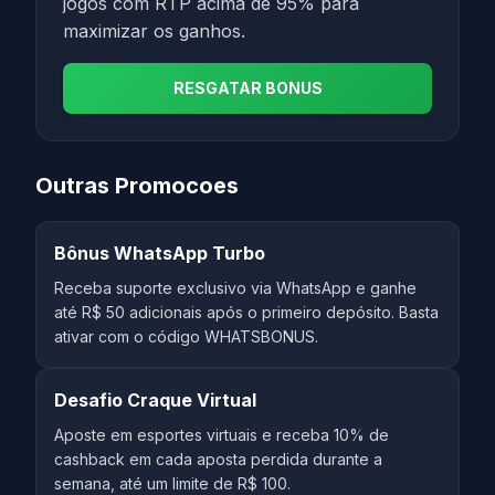
jogos com RTP acima de 95% para
maximizar os ganhos.
RESGATAR BONUS
Outras Promocoes
Bônus WhatsApp Turbo
Receba suporte exclusivo via WhatsApp e ganhe
até R$ 50 adicionais após o primeiro depósito. Basta
ativar com o código WHATSBONUS.
Desafio Craque Virtual
Aposte em esportes virtuais e receba 10% de
cashback em cada aposta perdida durante a
semana, até um limite de R$ 100.