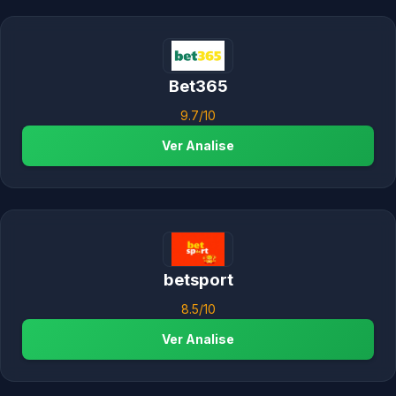
Bet365
9.7/10
Ver Analise
betsport
8.5/10
Ver Analise