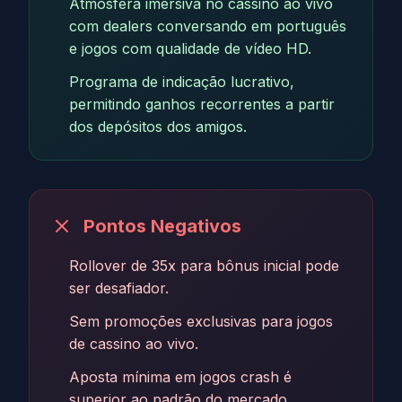
Atmosfera imersiva no cassino ao vivo
com dealers conversando em português
e jogos com qualidade de vídeo HD.
Programa de indicação lucrativo,
permitindo ganhos recorrentes a partir
dos depósitos dos amigos.
Pontos Negativos
Rollover de 35x para bônus inicial pode
ser desafiador.
Sem promoções exclusivas para jogos
de cassino ao vivo.
Aposta mínima em jogos crash é
superior ao padrão do mercado.