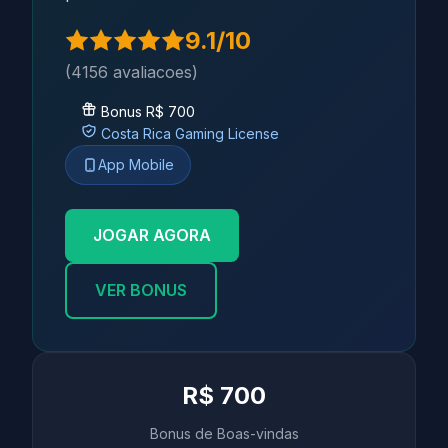
9.1/10
(4156 avaliacoes)
Bonus R$ 700
Costa Rica Gaming License
App Mobile
JOGAR AGORA
VER BONUS
R$ 700
Bonus de Boas-vindas