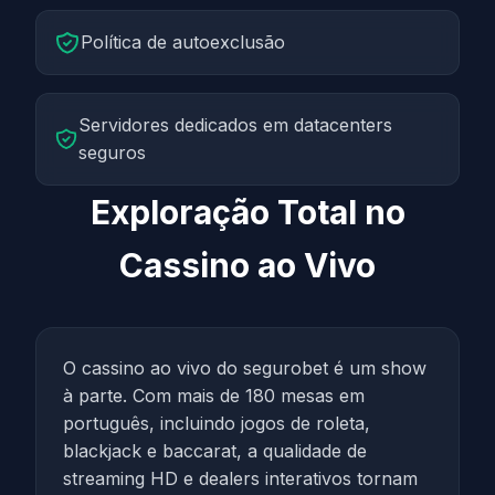
Política de autoexclusão
Servidores dedicados em datacenters
seguros
Exploração Total no
Cassino ao Vivo
O cassino ao vivo do segurobet é um show
à parte. Com mais de 180 mesas em
português, incluindo jogos de roleta,
blackjack e baccarat, a qualidade de
streaming HD e dealers interativos tornam