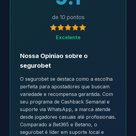
de 10 pontos
Excelente
Nossa Opiniao sobre o
segurobet
O segurobet se destaca como a escolha
perfeita para apostadores que buscam
variedade e recompensa garantida. Com
seu programa de Cashback Semanal e
suporte via WhatsApp, a marca atende
desde jogadores casuais até profissionais.
Comparado a Bet365 e Betano, o
segurobet é líder em suporte local e