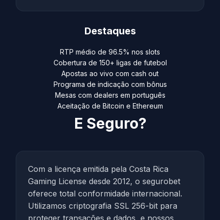
Destaques
RTP médio de 96.5% nos slots
Cobertura de 150+ ligas de futebol
Apostas ao vivo com cash out
Programa de indicação com bônus
Mesas com dealers em português
Aceitação de Bitcoin e Ethereum
E Seguro?
Com a licença emitida pela Costa Rica
Gaming License desde 2012, o segurobet
oferece total conformidade internacional.
Utilizamos criptografia SSL 256-bit para
proteger transações e dados, e nossos