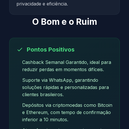
privacidade e eficiência.
O Bom e o Ruim
Pontos Positivos
Cashback Semanal Garantido, ideal para
reduzir perdas em momentos difíceis.
Suporte via WhatsApp, garantindo
soluções rápidas e personalizadas para
clientes brasileiros.
Depósitos via criptomoedas como Bitcoin
e Ethereum, com tempo de confirmação
inferior a 10 minutos.