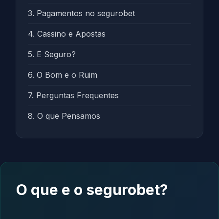
3. Pagamentos no segurobet
4. Cassino e Apostas
5. E Seguro?
6. O Bom e o Ruim
7. Perguntas Frequentes
8. O que Pensamos
O que e o segurobet?