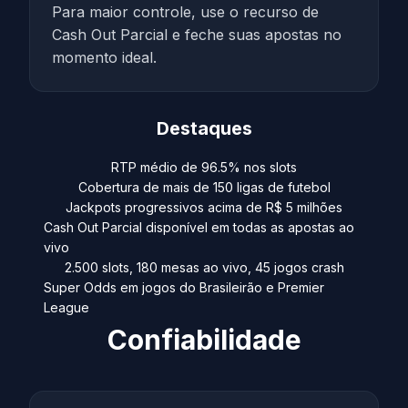
Para maior controle, use o recurso de
Cash Out Parcial e feche suas apostas no
momento ideal.
Destaques
RTP médio de 96.5% nos slots
Cobertura de mais de 150 ligas de futebol
Jackpots progressivos acima de R$ 5 milhões
Cash Out Parcial disponível em todas as apostas ao
vivo
2.500 slots, 180 mesas ao vivo, 45 jogos crash
Super Odds em jogos do Brasileirão e Premier
League
Confiabilidade