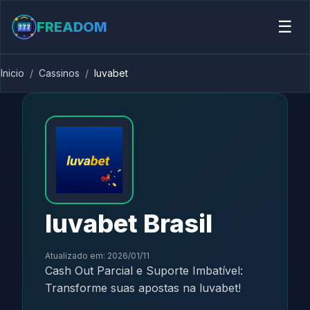
☰
FREADOM
Inicio
/
Cassinos
/
luvabet
luvabet Brasil
Atualizado em: 2026/01/11
Cash Out Parcial e Suporte Imbatível:
Transforme suas apostas na luvabet!