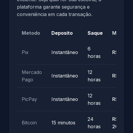
plataforma garante segurança e
conveniência em cada transação.
Metodo
Deposito
Saque
Minimo
6
Pix
Instantâneo
R$ 50
horas
Mercado
12
Instantâneo
R$ 50
Pago
horas
12
PicPay
Instantâneo
R$ 20
horas
24
R$
Bitcoin
15 minutos
horas
200