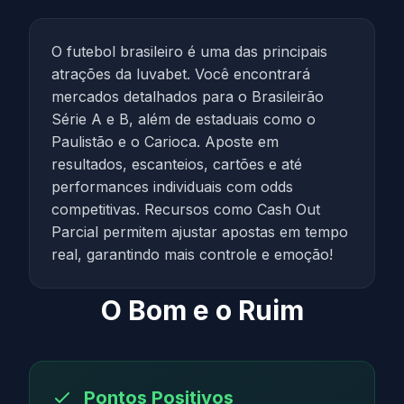
O futebol brasileiro é uma das principais
atrações da luvabet. Você encontrará
mercados detalhados para o Brasileirão
Série A e B, além de estaduais como o
Paulistão e o Carioca. Aposte em
resultados, escanteios, cartões e até
performances individuais com odds
competitivas. Recursos como Cash Out
Parcial permitem ajustar apostas em tempo
real, garantindo mais controle e emoção!
O Bom e o Ruim
Pontos Positivos