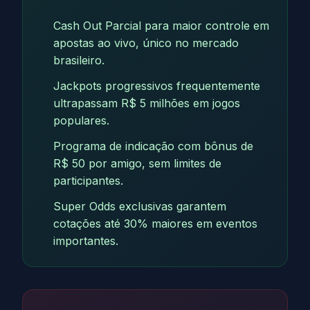
Cash Out Parcial para maior controle em
apostas ao vivo, único no mercado
brasileiro.
Jackpots progressivos frequentemente
ultrapassam R$ 5 milhões em jogos
populares.
Programa de indicação com bônus de
R$ 50 por amigo, sem limites de
participantes.
Super Odds exclusivas garantem
cotações até 30% maiores em eventos
importantes.