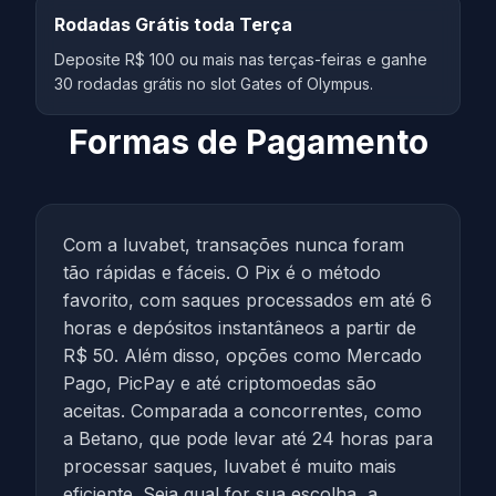
Rodadas Grátis toda Terça
Deposite R$ 100 ou mais nas terças-feiras e ganhe
30 rodadas grátis no slot Gates of Olympus.
Formas de Pagamento
Com a luvabet, transações nunca foram
tão rápidas e fáceis. O Pix é o método
favorito, com saques processados em até 6
horas e depósitos instantâneos a partir de
R$ 50. Além disso, opções como Mercado
Pago, PicPay e até criptomoedas são
aceitas. Comparada a concorrentes, como
a Betano, que pode levar até 24 horas para
processar saques, luvabet é muito mais
eficiente. Seja qual for sua escolha, a