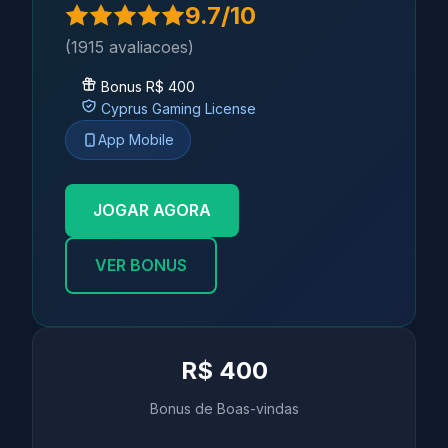
9.7/10
(1915 avaliacoes)
Bonus R$ 400
Cyprus Gaming License
App Mobile
JOGAR AGORA
VER BONUS
R$ 400
Bonus de Boas-vindas