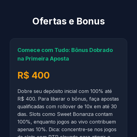
Ofertas e Bonus
Comece com Tudo: Bônus Dobrado
na Primeira Aposta
R$ 400
Dobre seu depósito inicial com 100% até
R$ 400. Para liberar o bônus, faça apostas
qualificadas com rollover de 10x em até 30
dias. Slots como Sweet Bonanza contam
100%, enquanto jogos ao vivo contribuem
apenas 10%. Dica: concentre-se nos jogos