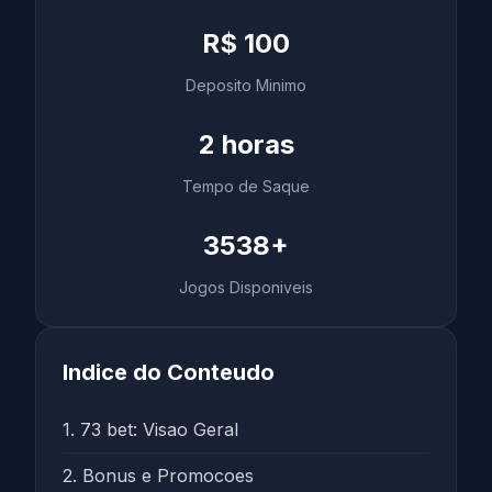
R$ 100
Deposito Minimo
2 horas
Tempo de Saque
3538+
Jogos Disponiveis
Indice do Conteudo
1. 73 bet: Visao Geral
2. Bonus e Promocoes