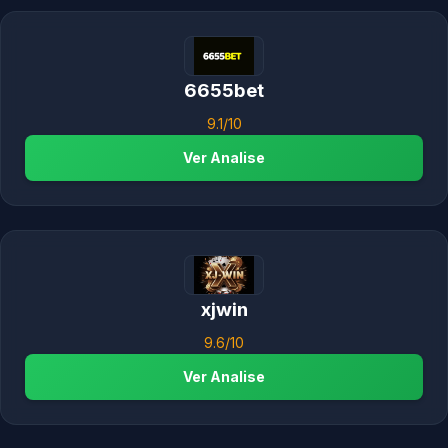
6655bet
9.1/10
Ver Analise
xjwin
9.6/10
Ver Analise