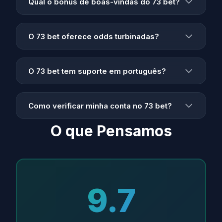
Qual o bônus de boas-vindas do 73 bet?
promoções especiais com odds turbinadas.
100% até R$ 900 no primeiro depósito,
válido para slots específicos e com rollover
O 73 bet oferece odds turbinadas?
de 10x.
Sim, diariamente há eventos esportivos
com odds ajustadas para maximizar seus
O 73 bet tem suporte em português?
ganhos.
Sim, o suporte está disponível via
WhatsApp em português, oferecendo
Como verificar minha conta no 73 bet?
respostas rápidas e eficientes.
Acesse ‘Minha Conta’, clique em
O que Pensamos
‘Verificação’, envie seus documentos e
aguarde aprovação em até 24 horas.
9.7