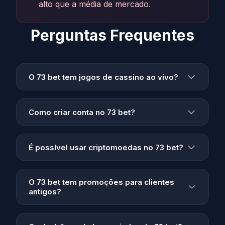
alto que a média de mercado.
Perguntas Frequentes
O 73 bet tem jogos de cassino ao vivo?
Sim, há mais de 847 mesas ao vivo no 73
bet, incluindo roleta, blackjack e bacará da
Como criar conta no 73 bet?
Evolution Gaming.
Clique em 'Registrar', insira seus dados
pessoais, confirme seu e-mail e faça o
É possível usar criptomoedas no 73 bet?
primeiro depósito a partir de R$ 100.
Sim, o 73 bet aceita Bitcoin, Ethereum e
outras criptos para depósitos e saques
O 73 bet tem promoções para clientes
seguros e rápidos.
antigos?
Sim, clientes recorrentes podem aproveitar
cashback semanal, rodadas grátis e