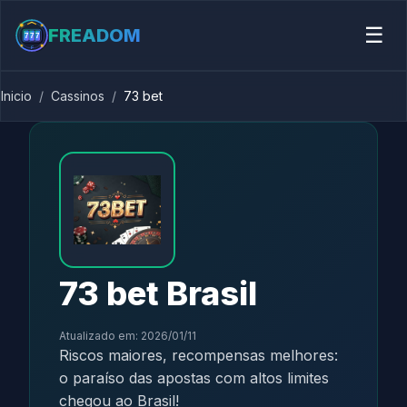
☰
FREADOM
Inicio
/
Cassinos
/
73 bet
73 bet Brasil
Atualizado em: 2026/01/11
Riscos maiores, recompensas melhores:
o paraíso das apostas com altos limites
chegou ao Brasil!