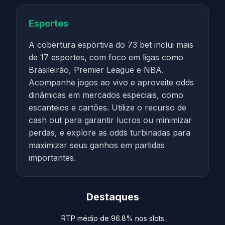
Esportes
A cobertura esportiva do 73 bet inclui mais
de 17 esportes, com foco em ligas como
Brasileirão, Premier League e NBA.
Acompanhe jogos ao vivo e aproveite odds
dinâmicas em mercados especiais, como
escanteios e cartões. Utilize o recurso de
cash out para garantir lucros ou minimizar
perdas, e explore as odds turbinadas para
maximizar seus ganhos em partidas
importantes.
Destaques
RTP médio de 96.8% nos slots