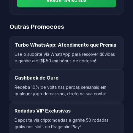
RESGATAR BONUS
Outras Promocoes
Turbo WhatsApp: Atendimento que Premia
Use o suporte via WhatsApp para resolver dúvidas
e ganhe até R$ 50 em bônus de cortesia!
Cashback de Ouro
Receba 10% de volta nas perdas semanais em
qualquer jogo de cassino, direto na sua conta!
Rodadas VIP Exclusivas
Deposite via criptomoedas e ganhe 50 rodadas
grátis nos slots da Pragmatic Play!