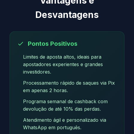
Vantagens e
Desvantagens
Pontos Positivos
Limites de aposta altos, ideais para
apostadores experientes e grandes
investidores.
Processamento rápido de saques via Pix
em apenas 2 horas.
Programa semanal de cashback com
devolução de até 10% das perdas.
Atendimento ágil e personalizado via
WhatsApp em português.