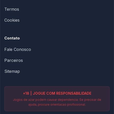
Termos
Cookies
Contato
Fale Conosco
Parceiros
Sitemap
+18 | JOGUE COM RESPONSABILIDADE
Jogos de azar podem causar dependencia. Se precisar de
ajuda, procure orientacao profissional.