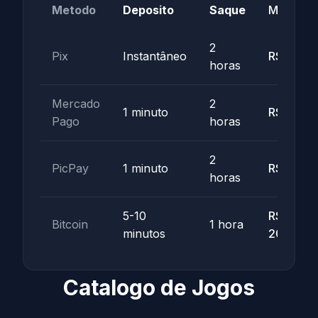
Metodo
Deposito
Saque
Minimo
2
Pix
Instantâneo
R$ 100
horas
Mercado
2
1 minuto
R$ 100
Pago
horas
2
PicPay
1 minuto
R$ 100
horas
5-10
R$
Bitcoin
1 hora
minutos
200
Catalogo de Jogos