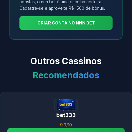
apostas, o nnn bet é uma escolha certeira.
Cadastre-se e aproveite R$ 1500 de bônus.
CRIAR CONTA NO NNN BET
Outros Cassinos
Recomendados
bet333
9.9/10