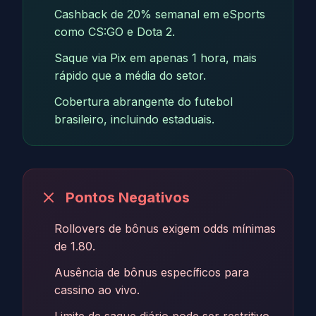
Cashback de 20% semanal em eSports
como CS:GO e Dota 2.
Saque via Pix em apenas 1 hora, mais
rápido que a média do setor.
Cobertura abrangente do futebol
brasileiro, incluindo estaduais.
Pontos Negativos
Rollovers de bônus exigem odds mínimas
de 1.80.
Ausência de bônus específicos para
cassino ao vivo.