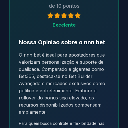
de 10 pontos
Excelente
Nossa Opiniao sobre o nnn bet
O nnn bet é ideal para apostadores que
valorizam personalização e suporte de
qualidade. Comparado a gigantes como
Bet365, destaca-se no Bet Builder
Avançado e mercados exclusivos como
política e entretenimento. Embora o
rollover do bônus seja elevado, os
recursos disponibilizados compensam
amplamente.
Para quem busca controle e flexibilidade nas