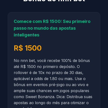
Comece com R$ 1500: Seu primeiro
passo no mundo das apostas
inteligentes
R$ 1500
No nnn bet, você recebe 100% de bônus
até R$ 1500 no primeiro depósito. O
rollover é de 10x no prazo de 30 dias,
aplicável a odds de 1.80 ou mais. Use o
bônus em eventos pré-jogo ou ao vivo e
amplie suas chances em jogos populares
como Sweet Bonanza. Dica: Distribua suas
apostas ao longo do mês para otimizar o