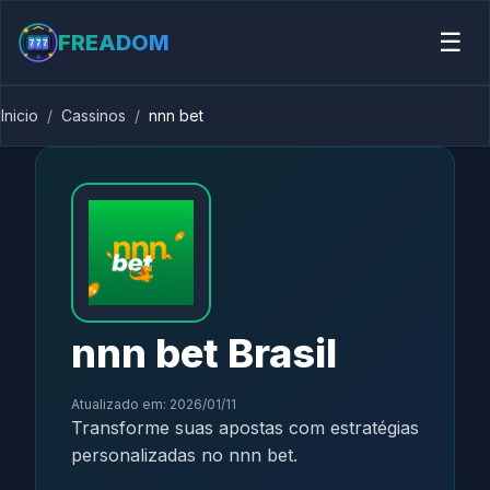
☰
FREADOM
Inicio
/
Cassinos
/
nnn bet
nnn bet Brasil
Atualizado em: 2026/01/11
Transforme suas apostas com estratégias
personalizadas no nnn bet.