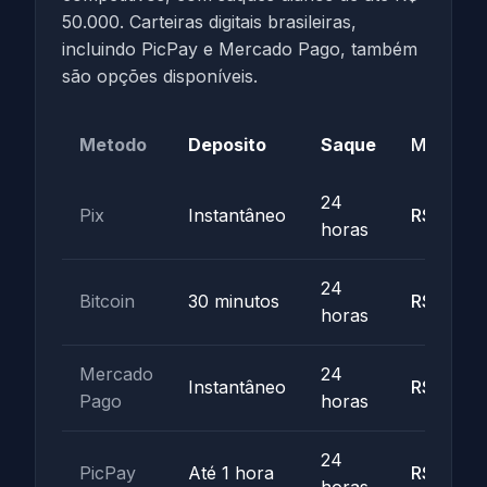
50.000. Carteiras digitais brasileiras,
incluindo PicPay e Mercado Pago, também
são opções disponíveis.
Metodo
Deposito
Saque
Minimo
24
Pix
Instantâneo
R$ 20
horas
24
Bitcoin
30 minutos
R$ 100
horas
Mercado
24
Instantâneo
R$ 20
Pago
horas
24
PicPay
Até 1 hora
R$ 20