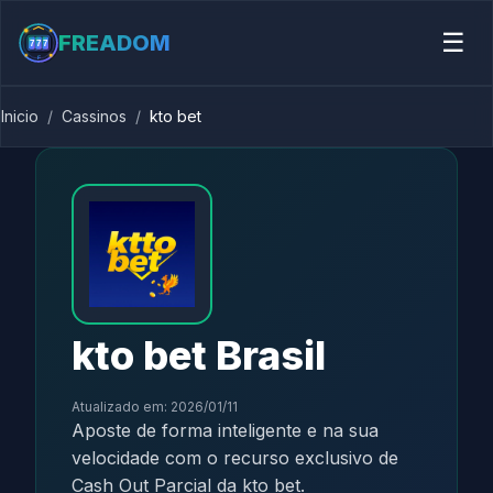
☰
FREADOM
Inicio
/
Cassinos
/
kto bet
kto bet Brasil
Atualizado em: 2026/01/11
Aposte de forma inteligente e na sua
velocidade com o recurso exclusivo de
Cash Out Parcial da kto bet.