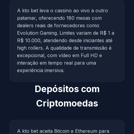
A kto bet leva o cassino ao vivo a outro
patamar, oferecendo 180 mesas com
dealers reais de fornecedores como
Evolution Gaming. Limites variam de R$ 1 a
R$ 10.000, atendendo desde iniciantes até
high rollers. A qualidade de transmissão é
excepcional, com vídeo em Full HD e
interação em tempo real para uma
experiência imersiva.
Depósitos com
Criptomoedas
A kto bet aceita Bitcoin e Ethereum para