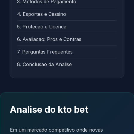
3. Metodos de Pagamento
4. Esportes e Cassino
5. Protecao e Licenca
6. Avaliacao: Pros e Contras
7. Perguntas Frequentes
8. Conclusao da Analise
Analise do kto bet
Em um mercado competitivo onde novas