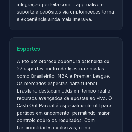
integração perfeita com o app nativo e
suporte a depósitos via criptomoedas torna
a experiência ainda mais imersiva.
Esportes
A kto bet oferece cobertura estendida de
27 esportes, incluindo ligas renomadas
como Brasileirão, NBA e Premier League.
Os mercados especiais para futebol
brasileiro destacam odds em tempo real e
recursos avançados de apostas ao vivo. O
Cash Out Parcial é especialmente útil para
partidas em andamento, permitindo maior
controle sobre os resultados. Com
funcionalidades exclusivas, como