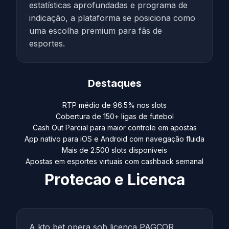
estatísticas aprofundadas e programa de
indicação, a plataforma se posiciona como
uma escolha premium para fãs de
esportes.
Destaques
RTP médio de 96.5% nos slots
Cobertura de 150+ ligas de futebol
Cash Out Parcial para maior controle em apostas
App nativo para iOS e Android com navegação fluida
Mais de 2.500 slots disponíveis
Apostas em esportes virtuais com cashback semanal
Protecao e Licenca
A kto bet opera sob licença PAGCOR