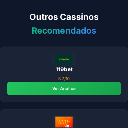
Outros Cassinos
Recomendados
119bet
8.7/10
Ver Analise