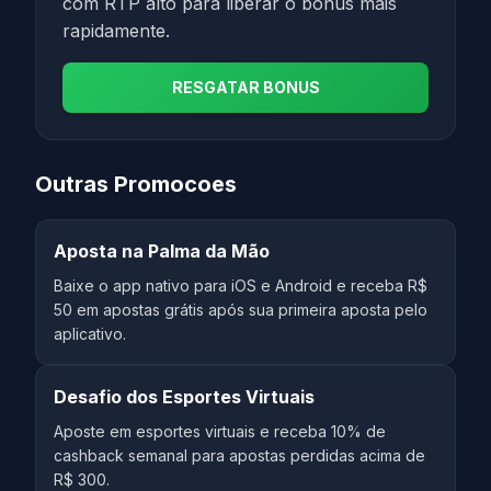
com RTP alto para liberar o bônus mais
rapidamente.
RESGATAR BONUS
Outras Promocoes
Aposta na Palma da Mão
Baixe o app nativo para iOS e Android e receba R$
50 em apostas grátis após sua primeira aposta pelo
aplicativo.
Desafio dos Esportes Virtuais
Aposte em esportes virtuais e receba 10% de
cashback semanal para apostas perdidas acima de
R$ 300.