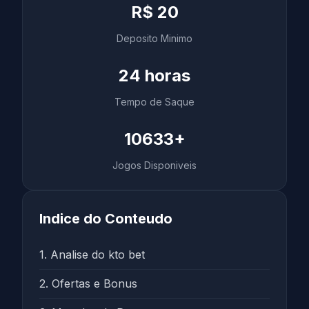
R$ 20
Deposito Minimo
24 horas
Tempo de Saque
10633+
Jogos Disponiveis
Indice do Conteudo
1. Analise do kto bet
2. Ofertas e Bonus