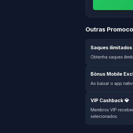
Outras Promoc
Saques ilimitados
Obtenha saques ilimi
Bônus Mobile Excl
Ao baixar o app nati
VIP Cashback 💎
Membros VIP recebem
selecionados.