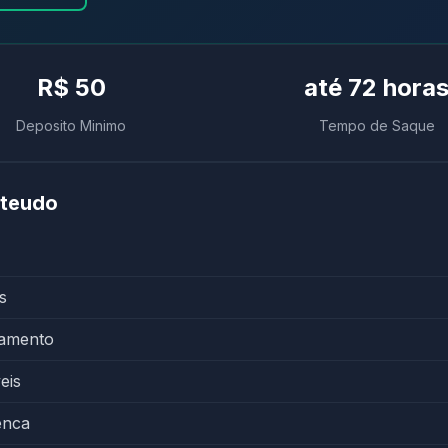
R$ 50
até 72 hora
Deposito Minimo
Tempo de Saque
nteudo
s
gamento
eis
enca