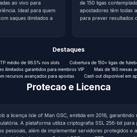
çadas ao vivo para
de 150 ligas contemplad
riência. Ideal para quem
apostadores têm todas 
om saques ilimitados a
para prever resultados 
Destaques
TP médio de 96.5% nos slots
Cobertura de 150+ ligas de futeb
s ilimitados garantidos para membros VIP
Mais de 180 mesas a
om recursos avançados para apostas
Cash out disponível em ap
Protecao e Licenca
 a licença Isle of Man GSC, emitida em 2016, garantindo 
latória. A plataforma utiliza criptografia SSL 256-bit para
s pessoais, além de implementar servidores protegidos e 