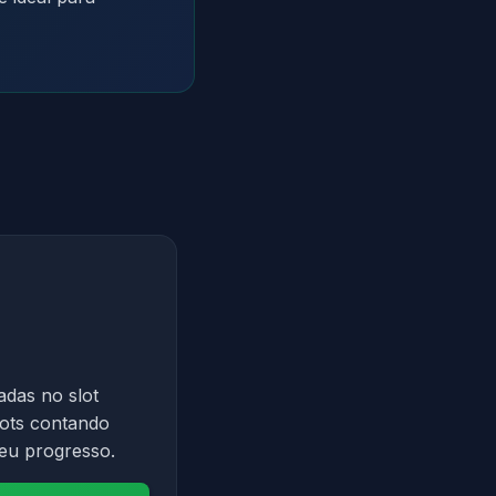
das no slot
lots contando
eu progresso.