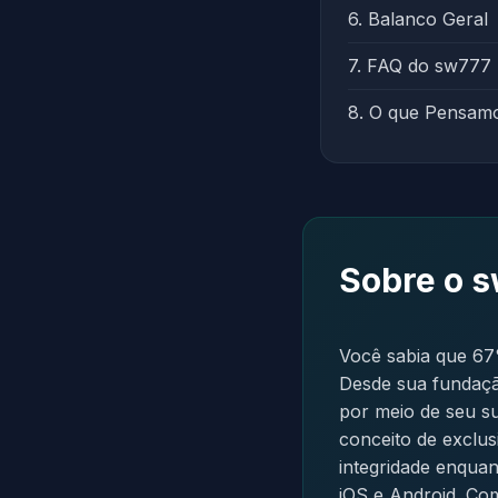
6. Balanco Geral
7. FAQ do sw777
8. O que Pensam
Sobre o 
Você sabia que 67
Desde sua fundaçã
por meio de seu s
conceito de exclus
integridade enquan
iOS e Android. Com