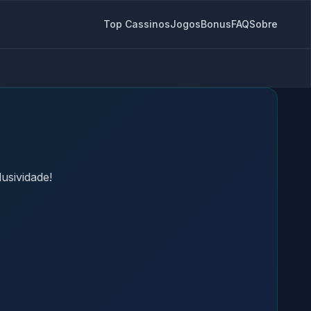
Top Cassinos
Jogos
Bonus
FAQ
Sobre
usividade!