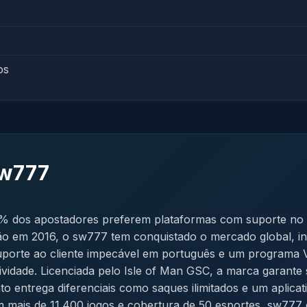
os
sw777
% dos apostadores preferem plataformas com suporte no 
o em 2016, o sw777 tem conquistado o mercado global, inc
uporte ao cliente impecável em português e um programa V
ividade. Licenciada pelo Isle of Man GSC, a marca garante
to entrega diferenciais como saques ilimitados e um aplica
 mais de 11.400 jogos e cobertura de 50 esportes, sw777 é