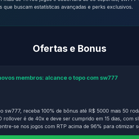
s que buscam estatísticas avançadas e perks exclusivos.
Ofertas e Bonus
novos membros: alcance o topo com sw777
no sw777, receba 100% de bônus até R$ 5000 mais 50 roda
 rollover é de 40x e deve ser cumprido em 15 dias, com s
entre-se nos jogos com RTP acima de 96% para otimizar s