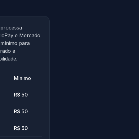
 processa
PicPay e Mercado
 mínimo para
arado a
ilidade.
Minimo
R$ 50
R$ 50
R$ 50