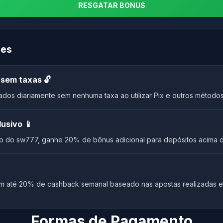
RESGATAR BONUS
oes
 sem taxas 🔓
tados diariamente sem nenhuma taxa ao utilizar Pix e outros método
usivo 📱
vo do sw777, ganhe 20% de bônus adicional para depósitos acima d
 até 20% de cashback semanal baseado nas apostas realizadas e
Formas de Pagamento