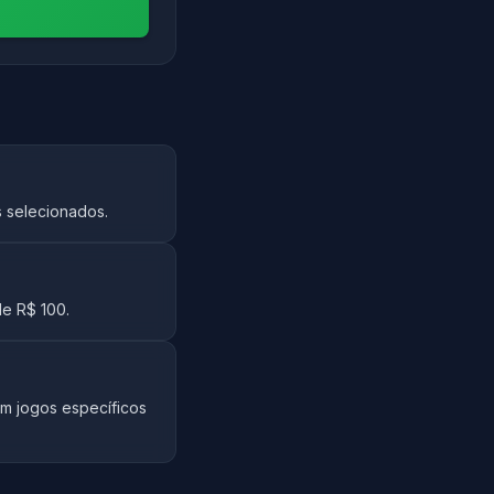
s selecionados.
e R$ 100.
m jogos específicos