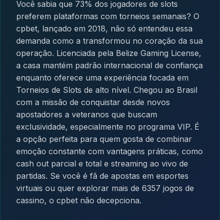
Você sabia que 73% dos jogadores de slots
preferem plataformas com torneios semanais? O
cpbet, lançado em 2018, não só entendeu essa
demanda como a transformou no coração da sua
operação. Licenciada pela Belize Gaming License,
a casa mantém padrão internacional de confiança
enquanto oferece uma experiência focada em
Torneios de Slots de alto nível. Chegou ao Brasil
com a missão de conquistar desde novos
apostadores a veteranos que buscam
exclusividade, especialmente no programa VIP. É
a opção perfeita para quem gosta de combinar
emoção constante com vantagens práticas, como
cash out parcial e total e streaming ao vivo de
partidas. Se você é fã de apostas em esportes
virtuais ou quer explorar mais de 6357 jogos de
cassino, o cpbet não decepciona.