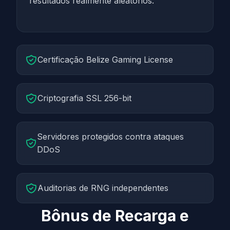
resultados realmente aleatórios.
Certificação Belize Gaming License
Criptografia SSL 256-bit
Servidores protegidos contra ataques
DDoS
Auditorias de RNG independentes
Bônus de Recarga e