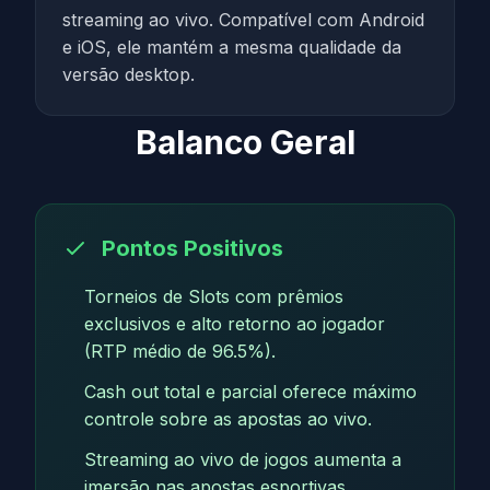
streaming ao vivo. Compatível com Android
e iOS, ele mantém a mesma qualidade da
versão desktop.
Balanco Geral
Pontos Positivos
Torneios de Slots com prêmios
exclusivos e alto retorno ao jogador
(RTP médio de 96.5%).
Cash out total e parcial oferece máximo
controle sobre as apostas ao vivo.
Streaming ao vivo de jogos aumenta a
imersão nas apostas esportivas.