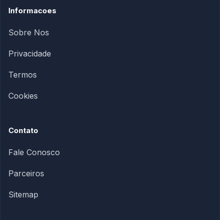
Informacoes
Sobre Nos
Privacidade
Termos
Cookies
Contato
Fale Conosco
Parceiros
Sitemap