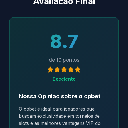
Avaliacao Final
e basquete. Acesse a aba 'Ao Vivo' para
assistir diretamente no site ou app.
8.7
de 10 pontos
Excelente
Nossa Opiniao sobre o cpbet
O cpbet é ideal para jogadores que
buscam exclusividade em torneios de
slots e as melhores vantagens VIP do