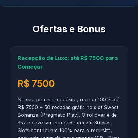
Ofertas e Bonus
Recepção de Luxo: até R$ 7500 para
Começar
R$ 7500
No seu primeiro depósito, receba 100% até
R$ 7500 + 50 rodadas grátis no slot Sweet
Bonanza (Pragmatic Play). O rollover é de
35x e deve ser cumprido em até 30 dias.
Slots contribuem 100% para o requisito,