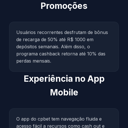
Promoções
Usuários recorrentes desfrutam de bônus
de recarga de 50% até R$ 1000 em
depósitos semanais. Além disso, o
programa cashback retorna até 10% das
perdas mensais.
Experiência no App
Mobile
O app do cpbet tem navegação fluida e
acesso fácil a recursos como cash out e