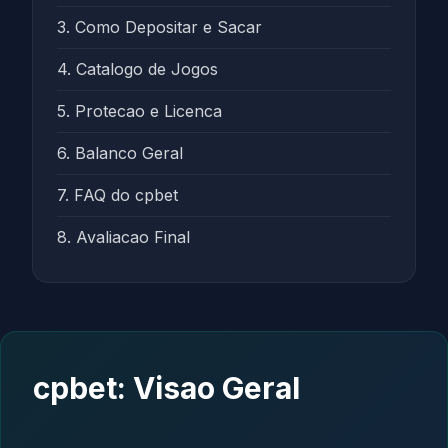
3. Como Depositar e Sacar
4. Catalogo de Jogos
5. Protecao e Licenca
6. Balanco Geral
7. FAQ do cpbet
8. Avaliacao Final
cpbet: Visao Geral