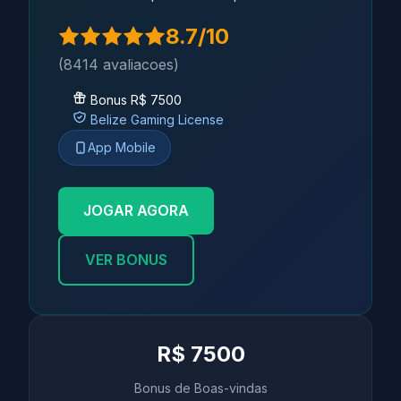
8.7/10
(8414 avaliacoes)
Bonus R$ 7500
Belize Gaming License
App Mobile
JOGAR AGORA
VER BONUS
R$ 7500
Bonus de Boas-vindas