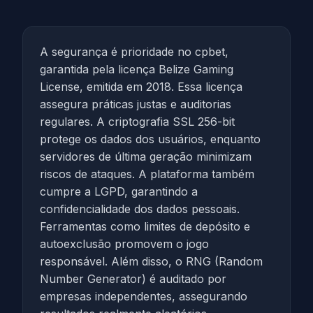
A segurança é prioridade no cpbet,
garantida pela licença Belize Gaming
License, emitida em 2018. Essa licença
assegura práticas justas e auditorias
regulares. A criptografia SSL 256-bit
protege os dados dos usuários, enquanto
servidores de última geração minimizam
riscos de ataques. A plataforma também
cumpre a LGPD, garantindo a
confidencialidade dos dados pessoais.
Ferramentas como limites de depósito e
autoexclusão promovem o jogo
responsável. Além disso, o RNG (Random
Number Generator) é auditado por
empresas independentes, assegurando