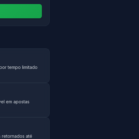
por tempo limitado
vel em apostas
 retornados até