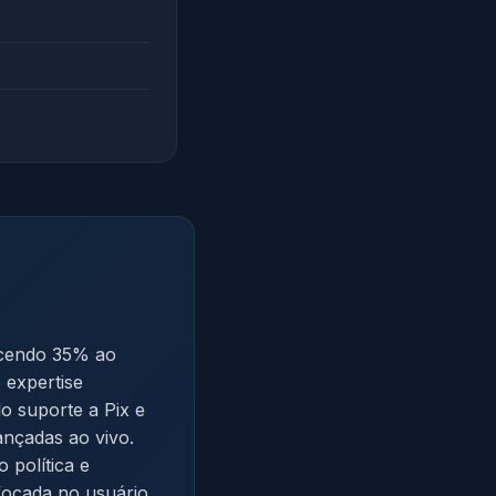
scendo 35% ao
 expertise
lo suporte a Pix e
ançadas ao vivo.
 política e
ocada no usuário.