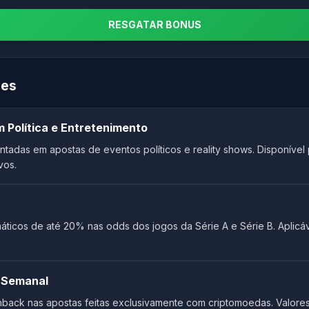
RESGATAR BONUS
oes
 Política e Entretenimento
tadas em apostas de eventos políticos e reality shows. Disponível 
vos.
ticos de até 20% nas odds dos jogos da Série A e Série B. Aplicá
 Semanal
ack nas apostas feitas exclusivamente com criptomoedas. Valores