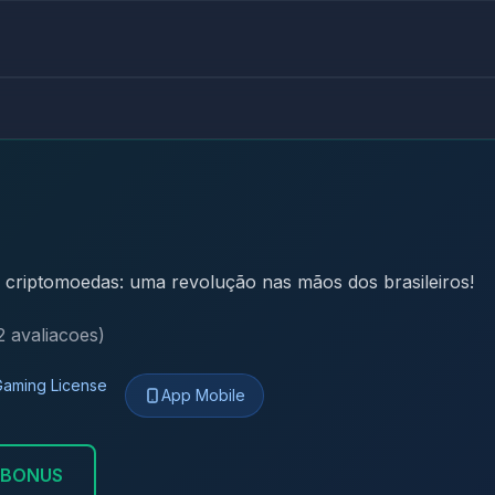
 criptomoedas: uma revolução nas mãos dos brasileiros!
2 avaliacoes)
aming License
App Mobile
 BONUS