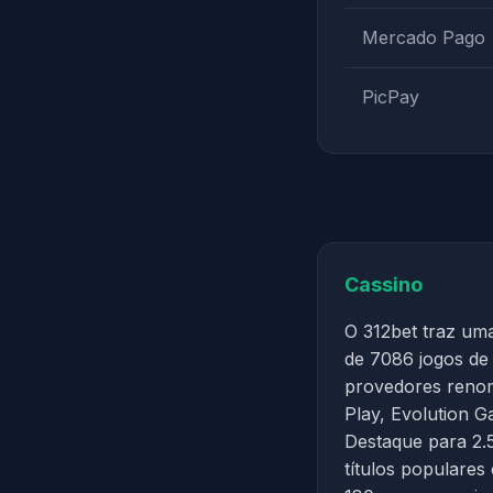
Mercado Pago
PicPay
Cassino
O 312bet traz um
de 7086 jogos de
provedores reno
Play, Evolution G
Destaque para 2.5
títulos populare