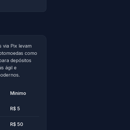
s via Pix levam
criptomoedas como
para depósitos
s ágil e
modernos.
Minimo
R$ 5
R$ 50