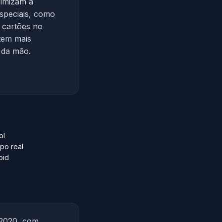
imizam a
speciais, como
 cartões no
ntem mais
 da mão.
ol
po real
oid
 2020, com