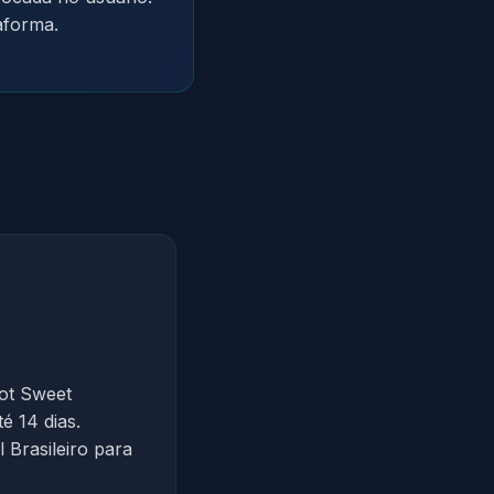
aforma.
lot Sweet
é 14 dias.
 Brasileiro para