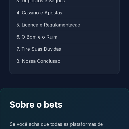
3. Depositos e Saques
4. Cassino e Apostas
5. Licenca e Regulamentacao
6. O Bom e o Ruim
7. Tire Suas Duvidas
8. Nossa Conclusao
Sobre o bets
Se você acha que todas as plataformas de