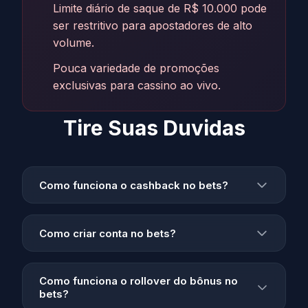
Limite diário de saque de R$ 10.000 pode
ser restritivo para apostadores de alto
volume.
Pouca variedade de promoções
exclusivas para cassino ao vivo.
Tire Suas Duvidas
Como funciona o cashback no bets?
Cashback é calculado como uma
porcentagem das apostas perdidas. Acesse
Como criar conta no bets?
'Promoções' e inscreva-se antes de ativar.
Clique em 'Cadastre-se', preencha
informações como CPF e e-mail, configure
Como funciona o rollover do bônus no
senha e finalize com verificação por e-mail.
bets?