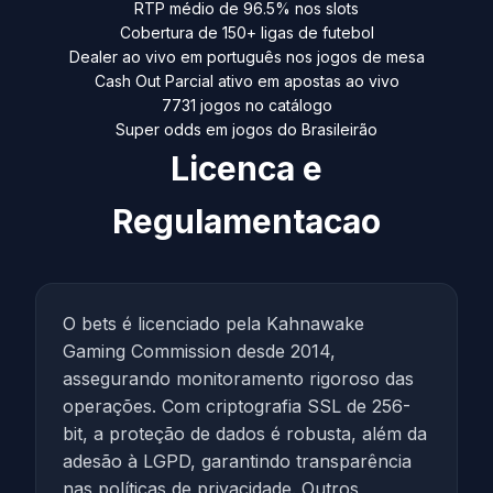
RTP médio de 96.5% nos slots
Cobertura de 150+ ligas de futebol
Dealer ao vivo em português nos jogos de mesa
Cash Out Parcial ativo em apostas ao vivo
7731 jogos no catálogo
Super odds em jogos do Brasileirão
Licenca e
Regulamentacao
O bets é licenciado pela Kahnawake
Gaming Commission desde 2014,
assegurando monitoramento rigoroso das
operações. Com criptografia SSL de 256-
bit, a proteção de dados é robusta, além da
adesão à LGPD, garantindo transparência
nas políticas de privacidade. Outros