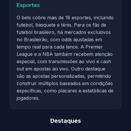
Esportes
O bets cobre mais de 18 esportes, incluindo
futebol, basquete e tênis. Para os fãs de
futebol brasileiro, há mercados exclusivos
no Brasileirão, com odds ajustadas em
tempo real para cada lance. A Premier
League e a NBA também recebem atenção
especial, com transmissões ao vivo e cash
out em apostas ao vivo. Outro destaque
são as apostas personalizadas, permitindo
construir múltiplos baseados em condições
específicas, como placares e estatísticas de
jogadores.
Destaques