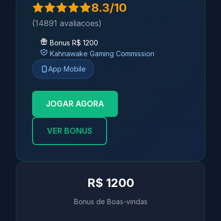
8.3/10
(14891 avaliacoes)
Bonus R$ 1200
Kahnawake Gaming Commission
App Mobile
JOGAR AGORA
VER BONUS
R$ 1200
Bonus de Boas-vindas