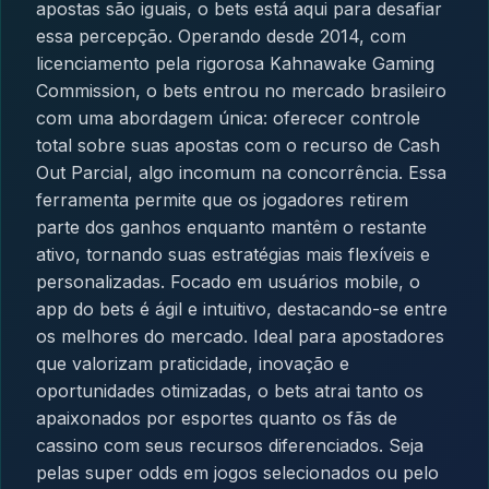
apostas são iguais, o bets está aqui para desafiar
essa percepção. Operando desde 2014, com
licenciamento pela rigorosa Kahnawake Gaming
Commission, o bets entrou no mercado brasileiro
com uma abordagem única: oferecer controle
total sobre suas apostas com o recurso de Cash
Out Parcial, algo incomum na concorrência. Essa
ferramenta permite que os jogadores retirem
parte dos ganhos enquanto mantêm o restante
ativo, tornando suas estratégias mais flexíveis e
personalizadas. Focado em usuários mobile, o
app do bets é ágil e intuitivo, destacando-se entre
os melhores do mercado. Ideal para apostadores
que valorizam praticidade, inovação e
oportunidades otimizadas, o bets atrai tanto os
apaixonados por esportes quanto os fãs de
cassino com seus recursos diferenciados. Seja
pelas super odds em jogos selecionados ou pelo