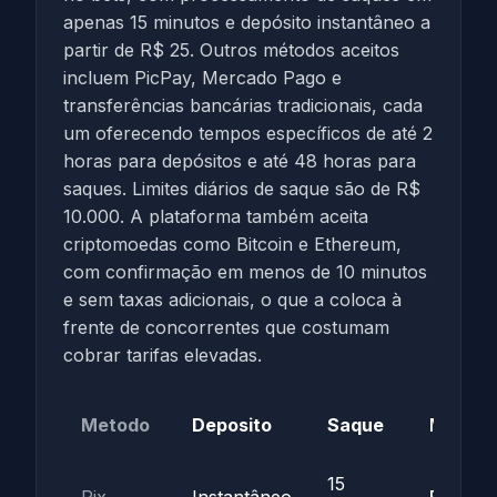
apenas 15 minutos e depósito instantâneo a
partir de R$ 25. Outros métodos aceitos
incluem PicPay, Mercado Pago e
transferências bancárias tradicionais, cada
um oferecendo tempos específicos de até 2
horas para depósitos e até 48 horas para
saques. Limites diários de saque são de R$
10.000. A plataforma também aceita
criptomoedas como Bitcoin e Ethereum,
com confirmação em menos de 10 minutos
e sem taxas adicionais, o que a coloca à
frente de concorrentes que costumam
cobrar tarifas elevadas.
Metodo
Deposito
Saque
Minimo
15