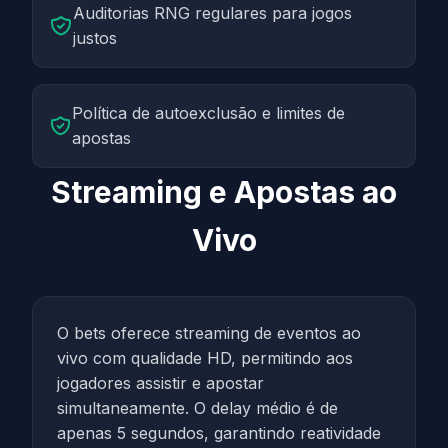
Auditorias RNG regulares para jogos
justos
Política de autoexclusão e limites de
apostas
Streaming e Apostas ao
Vivo
O bets oferece streaming de eventos ao
vivo com qualidade HD, permitindo aos
jogadores assistir e apostar
simultaneamente. O delay médio é de
apenas 5 segundos, garantindo reatividade