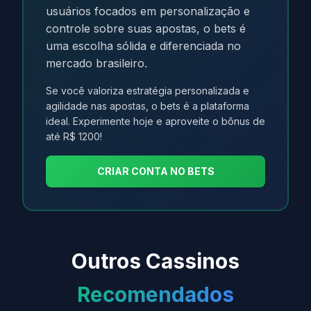
usuários focados em personalização e
controle sobre suas apostas, o bets é
uma escolha sólida e diferenciada no
mercado brasileiro.
Se você valoriza estratégia personalizada e
agilidade nas apostas, o bets é a plataforma
ideal. Experimente hoje e aproveite o bônus de
até R$ 1200!
CRIAR CONTA NO BETS
Outros Cassinos
Recomendados