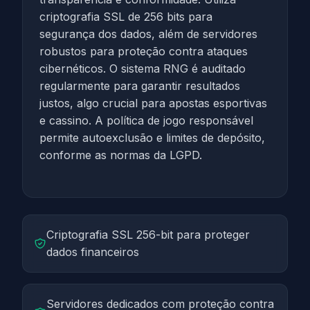
criptografia SSL de 256 bits para
segurança dos dados, além de servidores
robustos para proteção contra ataques
cibernéticos. O sistema RNG é auditado
regularmente para garantir resultados
justos, algo crucial para apostas esportivas
e cassino. A política de jogo responsável
permite autoexclusão e limites de depósito,
conforme as normas da LGPD.
Criptografia SSL 256-bit para proteger
dados financeiros
Servidores dedicados com proteção contra