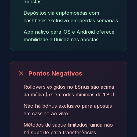
apostas.
Depósitos via criptomoedas com
cashback exclusivo em perdas semanais.
App nativo para iOS e Android oferece
mobilidade e fluidez nas apostas.
Pontos Negativos
Rollovers exigidos no bônus são acima
da média (5x em odds mínimas de 1.80).
Não há bônus exclusivo para apostas
em cassino ao vivo.
Métodos de saque limitados; ainda não
há suporte para transferências