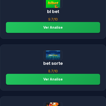
bl bet
9.7/10
Ver Analise
bet sorte
8.7/10
Ver Analise