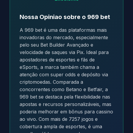
Nossa Opiniao sobre o 969 bet
A 969 bet é uma das plataformas mais
inovadoras do mercado, especialmente
pelo seu Bet Builder Avançado e
velocidade de saques via Pix. Ideal para
apostadores de esportes e fãs de
eSports, a marca também chama a
atenção com super odds e depósito via
criptomoedas. Comparada a
concorrentes como Betano e Betfair, a
969 bet se destaca pela flexibilidade nas
apostas e recursos personalizáveis, mas
poderia melhorar em bônus para cassino
ao vivo. Com mais de 7257 jogos e
cobertura ampla de esportes, é uma