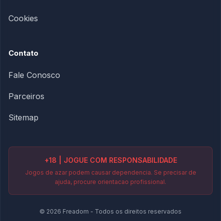
Cookies
Contato
Fale Conosco
Parceiros
Sitemap
+18 | JOGUE COM RESPONSABILIDADE
Jogos de azar podem causar dependencia. Se precisar de
ajuda, procure orientacao profissional.
© 2026 Freadom - Todos os direitos reservados