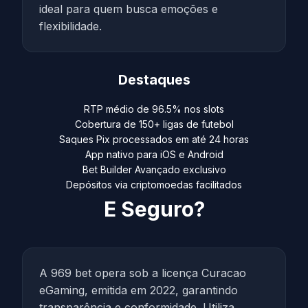
ideal para quem busca emoções e
flexibilidade.
Destaques
RTP médio de 96.5% nos slots
Cobertura de 150+ ligas de futebol
Saques Pix processados em até 24 horas
App nativo para iOS e Android
Bet Builder Avançado exclusivo
Depósitos via criptomoedas facilitados
E Seguro?
A 969 bet opera sob a licença Curacao
eGaming, emitida em 2022, garantindo
transparência e conformidade. Utiliza