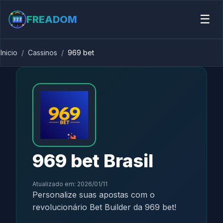
☰
FREADOM
Inicio
/
Cassinos
/
969 bet
969 bet Brasil
Atualizado em: 2026/01/11
Personalize suas apostas com o
revolucionário Bet Builder da 969 bet!