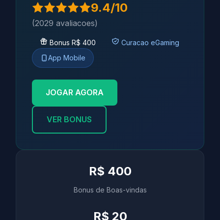
9.4/10
(2029 avaliacoes)
Bonus R$ 400
Curacao eGaming
App Mobile
JOGAR AGORA
VER BONUS
R$ 400
Bonus de Boas-vindas
R$ 20