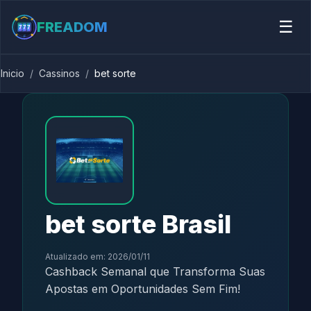
☰
FREADOM
Inicio
/
Cassinos
/
bet sorte
bet sorte Brasil
Atualizado em: 2026/01/11
Cashback Semanal que Transforma Suas
Apostas em Oportunidades Sem Fim!