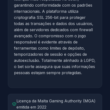
garantindo conformidade com os padrões
internacionais. A plataforma utiliza
criptografia SSL 256-bit para proteger
todas as transações e dados dos usuários,
além de servidores dedicados com firewall
avançado. O compromisso com o jogo
responsável é evidente através de
ferramentas como limites de depósito,
temporizadores de sessão e opções de
autoexclusão. Totalmente alinhado à LGPD,
o bet sorte assegura que suas informações
pessoais estejam sempre protegidas.
Licença da Malta Gaming Authority (MGA)
emitida em 2022