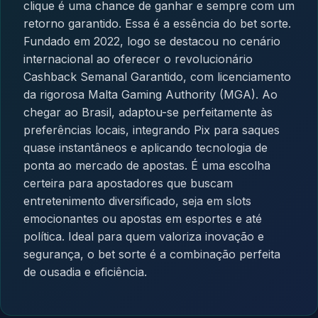
clique é uma chance de ganhar e sempre com um
retorno garantido. Essa é a essência do bet sorte.
Fundado em 2022, logo se destacou no cenário
internacional ao oferecer o revolucionário
Cashback Semanal Garantido, com licenciamento
da rigorosa Malta Gaming Authority (MGA). Ao
chegar ao Brasil, adaptou-se perfeitamente às
preferências locais, integrando Pix para saques
quase instantâneos e aplicando tecnologia de
ponta ao mercado de apostas. É uma escolha
certeira para apostadores que buscam
entretenimento diversificado, seja em slots
emocionantes ou apostas em esportes e até
política. Ideal para quem valoriza inovação e
segurança, o bet sorte é a combinação perfeita
de ousadia e eficiência.