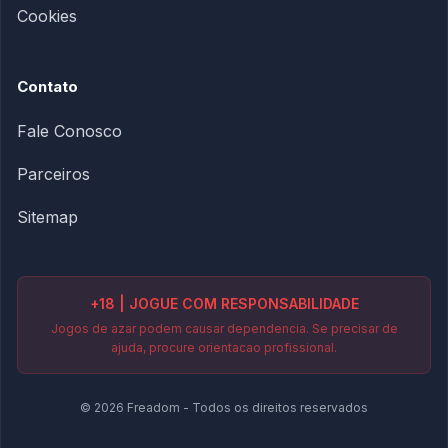
Cookies
Contato
Fale Conosco
Parceiros
Sitemap
+18 | JOGUE COM RESPONSABILIDADE
Jogos de azar podem causar dependencia. Se precisar de
ajuda, procure orientacao profissional.
© 2026 Freadom - Todos os direitos reservados