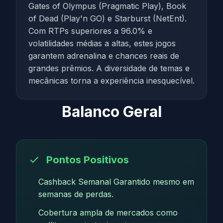
Gates of Olympus (Pragmatic Play), Book
of Dead (Play'n GO) e Starburst (NetEnt).
Com RTPs superiores a 96.0% e
volatilidades médias a altas, estes jogos
garantem adrenalina e chances reais de
grandes prêmios. A diversidade de temas e
mecânicas torna a experiência inesquecível.
Balanco Geral
Pontos Positivos
Cashback Semanal Garantido mesmo em
semanas de perdas.
Cobertura ampla de mercados como