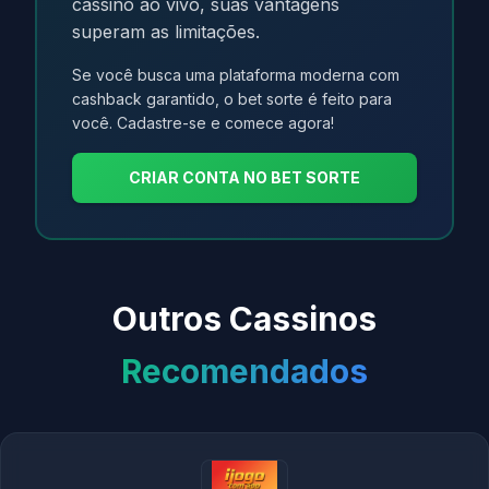
cassino ao vivo, suas vantagens
superam as limitações.
Se você busca uma plataforma moderna com
cashback garantido, o bet sorte é feito para
você. Cadastre-se e comece agora!
CRIAR CONTA NO BET SORTE
Outros Cassinos
Recomendados