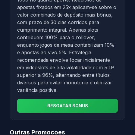
apostas fixados em 25x aplicam-se sobre o
valor combinado de depósito mais bônus,
com prazo de 30 dias corridos para
cumprimento integral. Apenas slots
contribuem 100% para o rollover,
enquanto jogos de mesa contabilizam 10%
e apostas ao vivo 5%. Estratégia
recomendada envolve focar inicialmente
em videoslots de alta volatilidade com RTP
superior a 96%, alternando entre títulos
diversos para evitar monotonia e otimizar
variância positiva.
RESGATAR BONUS
Outras Promocoes