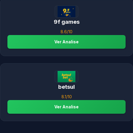
9f games
8.6/10
Ver Analise
betsul
8.1/10
Ver Analise