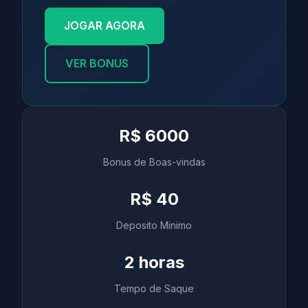
JOGAR AGORA
VER BONUS
R$ 6000
Bonus de Boas-vindas
R$ 40
Deposito Minimo
2 horas
Tempo de Saque