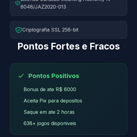
8048/JAZ2020-013
Criptografia SSL 256-bit
Pontos Fortes e Fracos
Pontos Positivos
Bonus de ate R$ 6000
Aceita Pix para depositos
Saque em ate 2 horas
638+ jogos disponiveis