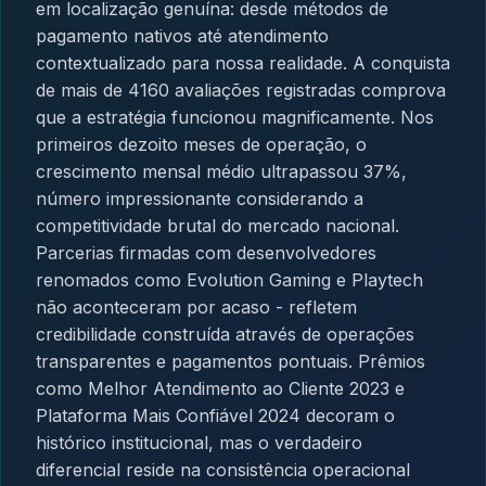
em localização genuína: desde métodos de
pagamento nativos até atendimento
contextualizado para nossa realidade. A conquista
de mais de 4160 avaliações registradas comprova
que a estratégia funcionou magnificamente. Nos
primeiros dezoito meses de operação, o
crescimento mensal médio ultrapassou 37%,
número impressionante considerando a
competitividade brutal do mercado nacional.
Parcerias firmadas com desenvolvedores
renomados como Evolution Gaming e Playtech
não aconteceram por acaso - refletem
credibilidade construída através de operações
transparentes e pagamentos pontuais. Prêmios
como Melhor Atendimento ao Cliente 2023 e
Plataforma Mais Confiável 2024 decoram o
histórico institucional, mas o verdadeiro
diferencial reside na consistência operacional