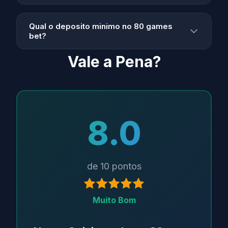
Saques via Pix levam ate 2 horas.
Qual o deposito minimo no 80 games
bet?
O deposito minimo e de R$ 40.
Vale a Pena?
8.0
de 10 pontos
Muito Bom