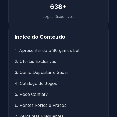
638+
Jogos Disponiveis
Indice do Conteudo
1. Apresentando o 80 games bet
2. Ofertas Exclusivas
3. Como Depositar e Sacar
4. Catalogo de Jogos
5. Pode Confiar?
6. Pontos Fortes e Fracos
7. Perguntas Frequentes