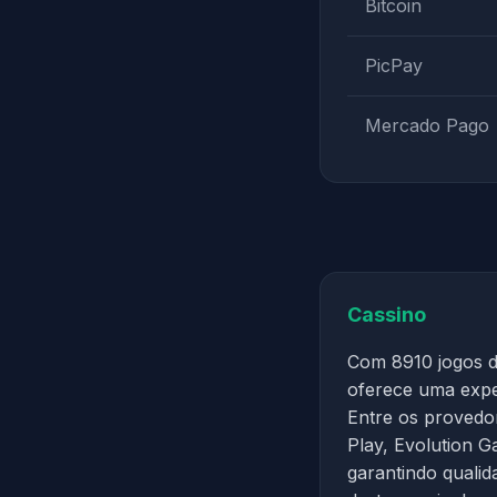
Bitcoin
PicPay
Mercado Pago
Cassino
Com 8910 jogos di
oferece uma exper
Entre os provedo
Play, Evolution G
garantindo qualid