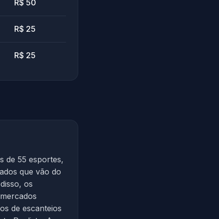
R$ 50
R$ 25
R$ 25
 de 55 esportes,
cados que vão do
disso, os
 mercados
os de escanteios