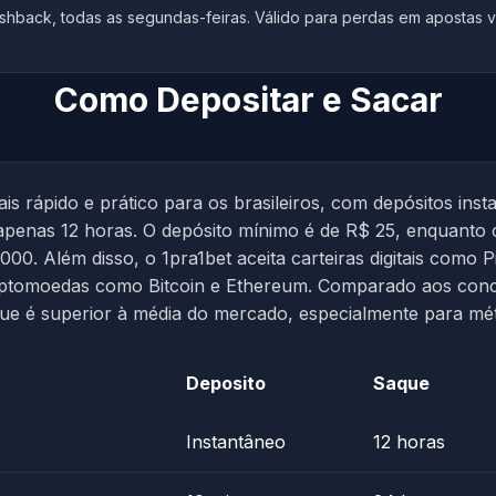
back, todas as segundas-feiras. Válido para perdas em apostas vir
Como Depositar e Sacar
is rápido e prático para os brasileiros, com depósitos ins
enas 12 horas. O depósito mínimo é de R$ 25, enquanto o l
000. Além disso, o 1pra1bet aceita carteiras digitais como
iptomoedas como Bitcoin e Ethereum. Comparado aos conc
ue é superior à média do mercado, especialmente para mét
Deposito
Saque
Instantâneo
12 horas