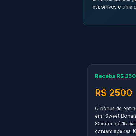
esportivos e uma 
Receba R$ 250
R$ 2500
O bônus de entra
em 'Sweet Bonanza
30x em até 15 dia
contam apenas 10