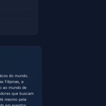
ticos do mundo.
 Filipinas, a
to ao mundo de
stadores que buscam
até mesmo pela
odds em eventos