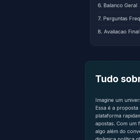
6. Balanco Geral
7. Perguntas Fre
8. Avaliacao Final
Tudo sobr
Imagine um univer
Essa é a proposta 
plataforma rapida
apostas. Com um fo
algo além do conv
dinâmica política 