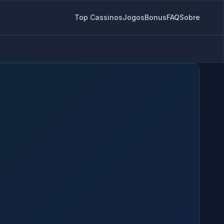
Top Cassinos
Jogos
Bonus
FAQ
Sobre