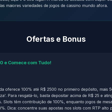
das maiores variedades de jogos de cassino mundo afora.
Ofertas e Bonus
0 e Comece com Tudo!
da oferece 100% até R$ 2500 no primeiro depósito, mais 5
'. Para resgatá-lo, basta depositar acima de R$ 25 e ating
s. Slots têm contribuição de 100%, enquanto jogos de mesa
%. Dica: concentre suas apostas nos slots com RTP alto p