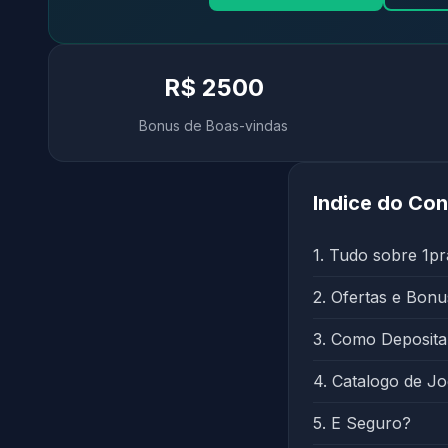
R$ 2500
Bonus de Boas-vindas
Indice do Co
1. Tudo sobre 1pr
2. Ofertas e Bonu
3. Como Deposita
4. Catalogo de J
5. E Seguro?