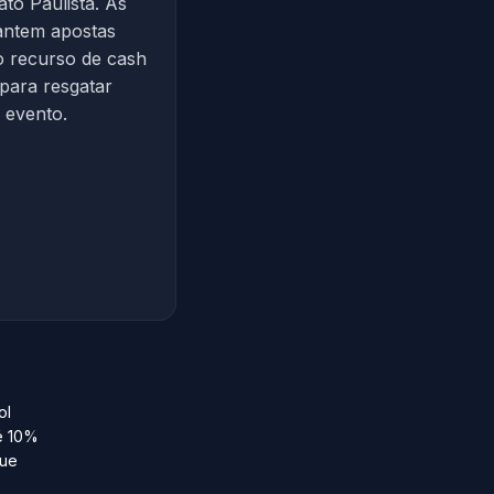
to Paulista. As
antem apostas
o recurso de cash
 para resgatar
 evento.
ol
é 10%
gue