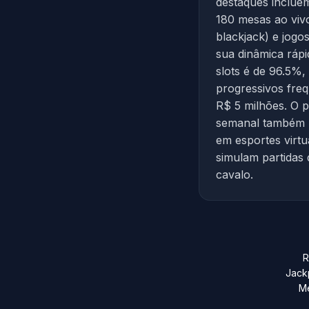
destaques incluem
180 mesas ao viv
blackjack) e jogo
sua dinâmica ráp
slots é de 96.5%,
progressivos fre
R$ 5 milhões. O 
semanal também 
em esportes virtu
simulam partidas 
cavalo.
R
Jack
Me