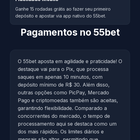
Ganhe 15 rodadas grátis ao fazer seu primeiro
depósito e apostar via app nativo do 55bet.
Pagamentos no 55bet
O 55bet aposta em agilidade e praticidade! O
destaque vai para o Pix, que processa
saques em apenas 10 minutos, com
depósito mínimo de R$ 30. Além disso,
outras opções como PicPay, Mercado
Pago e criptomoedas também são aceitas,
garantindo flexibilidade. Comparado a
concorrentes do mercado, o tempo de
processamento aqui se destaca como um
dos mais rápidos. Os limites diários e
mensais são altos, permitindo que