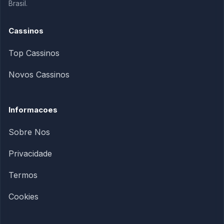
Brasil.
Cassinos
Top Cassinos
Novos Cassinos
Informacoes
Sobre Nos
Privacidade
Termos
Cookies