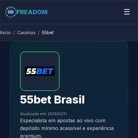
☰
FREADOM
Inicio
/
Cassinos
/
55bet
55bet Brasil
Atualizado em: 2026/01/11
Especialista em apostas ao vivo com
depósito mínimo acessível e experiência
premium.