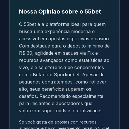
Nossa Opiniao sobre o 55bet
O 55bet é a plataforma ideal para quem
busca uma experiência moderna e
acessível em apostas esportivas e casino.
Com destaque para o depósito mínimo de
R$ 30, agilidade em saques via Pix e
recursos avançados como estatísticas ao
vivo, ele se diferencia de concorrentes
como Betano e Sportingbet. Apesar de
pequenos contratempos, como rollover
alto, seus benefícios superam os
desafios. Recomendado especialmente
para iniciantes e apostadores que
valorizam super odds e interatividade!
Se você gosta de apostas com recursos
avançados e baixo investimento inicial, o 55bet