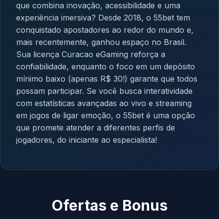
que combina inovação, acessibilidade e uma
experiência imersiva? Desde 2018, o 55bet tem
conquistado apostadores ao redor do mundo e,
mais recentemente, ganhou espaço no Brasil.
Sua licença Curacao eGaming reforça a
confiabilidade, enquanto o foco em um depósito
mínimo baixo (apenas R$ 30!) garante que todos
possam participar. Se você busca interatividade
com estatísticas avançadas ao vivo e streaming
em jogos de ligar emoção, o 55bet é uma opção
que promete atender a diferentes perfis de
jogadores, do iniciante ao especialista!
Ofertas e Bonus