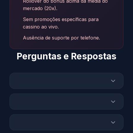
Rollover do bônus acima da média do
mercado (20x).
Sem promoções específicas para
cassino ao vivo.
Ausência de suporte por telefone.
Perguntas e Respostas