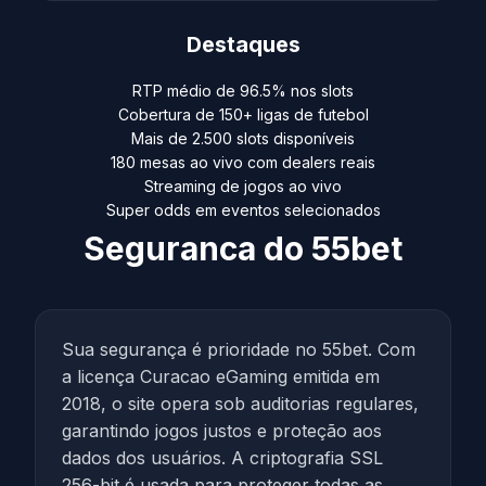
Destaques
RTP médio de 96.5% nos slots
Cobertura de 150+ ligas de futebol
Mais de 2.500 slots disponíveis
180 mesas ao vivo com dealers reais
Streaming de jogos ao vivo
Super odds em eventos selecionados
Seguranca do 55bet
Sua segurança é prioridade no 55bet. Com
a licença Curacao eGaming emitida em
2018, o site opera sob auditorias regulares,
garantindo jogos justos e proteção aos
dados dos usuários. A criptografia SSL
256-bit é usada para proteger todas as