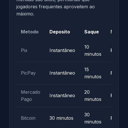
jogadores frequentes aproveitem ao
máximo.
Metodo
Deposito
Saque
Minimo
10
Pix
Instantâneo
R$ 30
minutos
15
PicPay
Instantâneo
R$ 50
minutos
Mercado
20
Instantâneo
R$ 50
Pago
minutos
30
Bitcoin
30 minutos
R$ 100
minutos