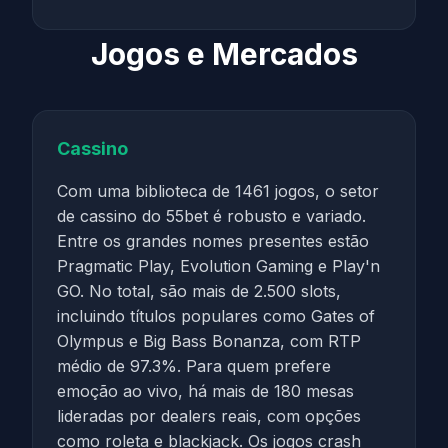
Jogos e Mercados
Cassino
Com uma biblioteca de 1461 jogos, o setor
de cassino do 55bet é robusto e variado.
Entre os grandes nomes presentes estão
Pragmatic Play, Evolution Gaming e Play'n
GO. No total, são mais de 2.500 slots,
incluindo títulos populares como Gates of
Olympus e Big Bass Bonanza, com RTP
médio de 97.3%. Para quem prefere
emoção ao vivo, há mais de 180 mesas
lideradas por dealers reais, com opções
como roleta e blackjack. Os jogos crash