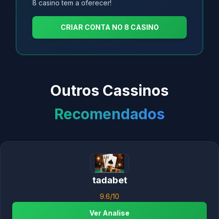
8 casino tem a oferecer!
CRIAR CONTA NO 8 CASINO
Outros Cassinos
Recomendados
tadabet
9.6/10
Ver Analise