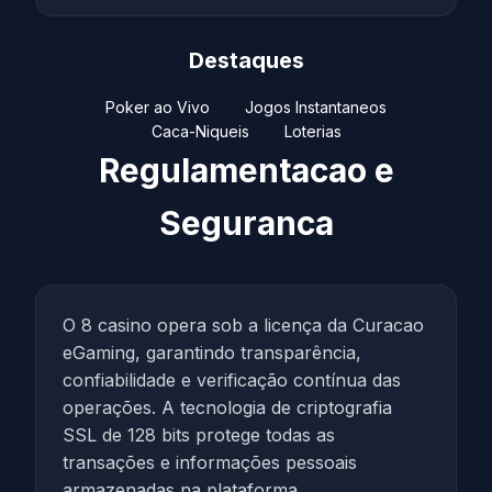
Destaques
Poker ao Vivo
Jogos Instantaneos
Caca-Niqueis
Loterias
Regulamentacao e
Seguranca
O 8 casino opera sob a licença da Curacao
eGaming, garantindo transparência,
confiabilidade e verificação contínua das
operações. A tecnologia de criptografia
SSL de 128 bits protege todas as
transações e informações pessoais
armazenadas na plataforma.