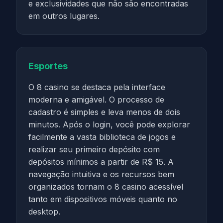
e exclusividades que não são encontradas
em outros lugares.
Esportes
O 8 casino se destaca pela interface
moderna e amigável. O processo de
cadastro é simples e leva menos de dois
minutos. Após o login, você pode explorar
facilmente a vasta biblioteca de jogos e
realizar seu primeiro depósito com
depósitos mínimos a partir de R$ 15. A
navegação intuitiva e os recursos bem
organizados tornam o 8 casino acessível
tanto em dispositivos móveis quanto no
desktop.