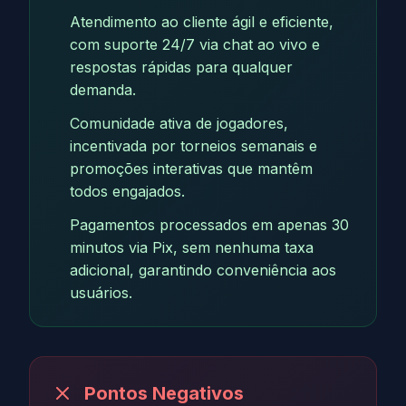
Atendimento ao cliente ágil e eficiente,
com suporte 24/7 via chat ao vivo e
respostas rápidas para qualquer
demanda.
Comunidade ativa de jogadores,
incentivada por torneios semanais e
promoções interativas que mantêm
todos engajados.
Pagamentos processados em apenas 30
minutos via Pix, sem nenhuma taxa
adicional, garantindo conveniência aos
usuários.
Pontos Negativos