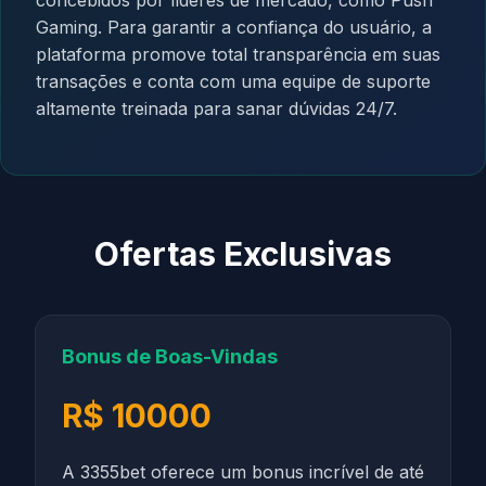
concebidos por líderes de mercado, como Push
Gaming. Para garantir a confiança do usuário, a
plataforma promove total transparência em suas
transações e conta com uma equipe de suporte
altamente treinada para sanar dúvidas 24/7.
Ofertas Exclusivas
Bonus de Boas-Vindas
R$ 10000
A 3355bet oferece um bonus incrível de até