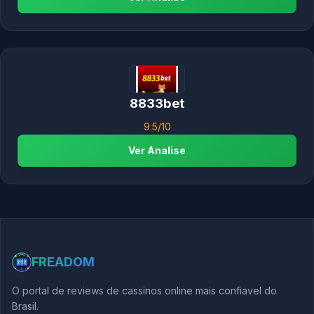
8833bet
9.5/10
Ver Analise
FREADOM
O portal de reviews de cassinos online mais confiavel do
Brasil.