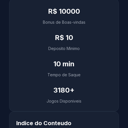
R$ 10000
Bonus de Boas-vindas
R$ 10
Deposito Minimo
10 min
Tempo de Saque
3180+
Jogos Disponiveis
Indice do Conteudo