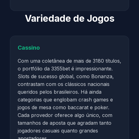
Variedade de Jogos
Cassino
Com uma coletânea de mais de 3180 títulos,
o portfólio da 3355bet é impressionante.
Slots de sucesso global, como Bonanza,
contrastam com os clássicos nacionais
queridos pelos brasileiros. Há ainda
categorias que englobam crash games e
jogos de mesa como baccarat e poker.
Cada provedor oferece algo único, com
tamanhos de aposta que agradam tanto
jogadores casuais quanto grandes
apostadores.