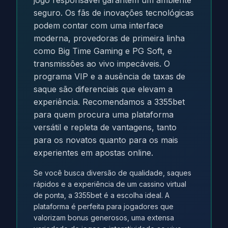
jogo responsável garantem um ambiente
seguro. Os fãs de inovações tecnológicas
podem contar com uma interface
moderna, provedoras de primeira linha
como Big Time Gaming e PG Soft, e
transmissões ao vivo impecáveis. O
programa VIP e a ausência de taxas de
saque são diferenciais que elevam a
experiência. Recomendamos a 3355bet
para quem procura uma plataforma
versátil e repleta de vantagens, tanto
para os novatos quanto para os mais
experientes em apostas online.
Se você busca diversão de qualidade, saques
rápidos e a experiência de um cassino virtual
de ponta, a 3355bet é a escolha ideal. A
plataforma é perfeita para jogadores que
valorizam bonus generosos, uma extensa