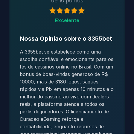
de 10 pontos
Excelente
Nossa Opiniao sobre o 3355bet
A 3355bet se estabelece como uma
escolha confiável e emocionante para os
fãs de cassinos online no Brasil. Com um
bonus de boas-vindas generoso de R$
10000, mais de 3180 jogos, saques
rápidos via Pix em apenas 10 minutos e o
melhor do cassino ao vivo com dealers
reais, a plataforma atende a todos os
perfis de jogadores. O licenciamento de
Curacao eGaming reforça a
confiabilidade, enquanto recursos de