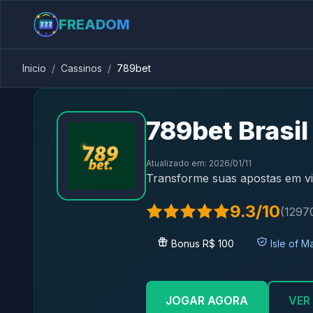
FREADOM
Inicio
/
Cassinos
/
789bet
789bet Brasil
Atualizado em: 2026/01/11
Transforme suas apostas em vit
9.3/10
(1297
Bonus R$ 100
Isle of 
JOGAR AGORA
VER