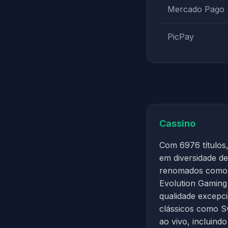
Mercado Pago
PicPay
Cassino
Com 6976 títulos,
em diversidade d
renomados como 
Evolution Gaming
qualidade excepc
clássicos como 
ao vivo, incluindo