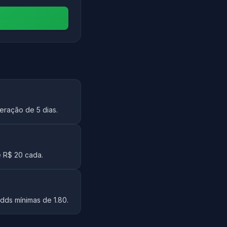
eração de 5 dias.
e R$ 20 cada.
ds mínimas de 1.80.