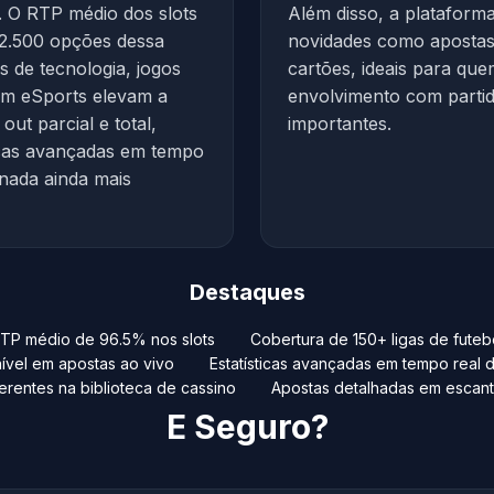
. O RTP médio dos slots
Além disso, a plataform
 2.500 opções dessa
novidades como apostas
s de tecnologia, jogos
cartões, ideais para qu
em eSports elevam a
envolvimento com partid
out parcial e total,
importantes.
ticas avançadas em tempo
rnada ainda mais
Destaques
TP médio de 96.5% nos slots
Cobertura de 150+ ligas de futeb
nível em apostas ao vivo
Estatísticas avançadas em tempo real 
ferentes na biblioteca de cassino
Apostas detalhadas em escant
E Seguro?