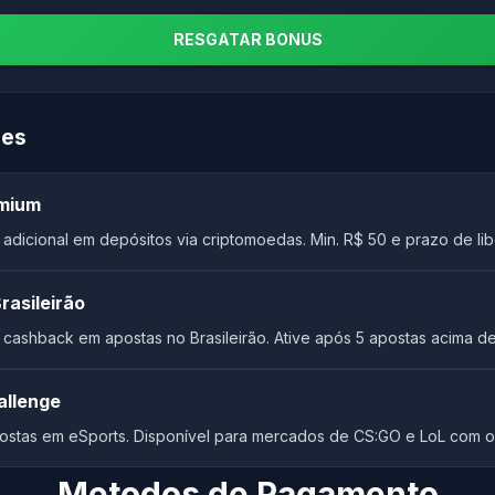
RESGATAR BONUS
oes
emium
dicional em depósitos via criptomoedas. Min. R$ 50 e prazo de lib
rasileirão
cashback em apostas no Brasileirão. Ative após 5 apostas acima d
allenge
stas em eSports. Disponível para mercados de CS:GO e LoL com od
Metodos de Pagamento