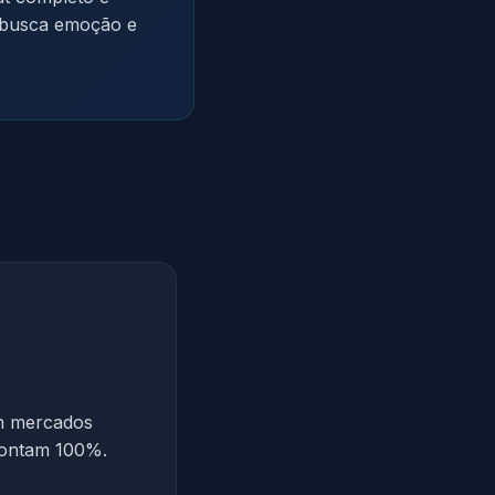
ê busca emoção e
em mercados
 contam 100%.