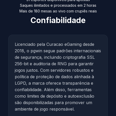
Saques ilimitados e processados em 2 horas
Mais de 180 mesas ao vivo com crupiês reais
Confiabilidade
Licenciado pela Curacao eGaming desde
2018, o pgwin segue padrões internacionais
de segurança, incluindo criptografia SSL
256-bit e auditoria de RNG para garantir
jogos justos. Com servidores robustos e
política de proteção de dados alinhada à
LGPD, a marca oferece transparência e
confiabilidade. Além disso, ferramentas
como limites de depósito e autoexclusão
são disponibilizadas para promover um
ambiente de jogo responsável.