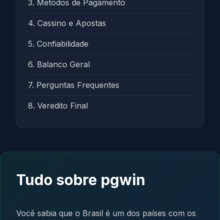
3. Metodos de Pagamento
4. Cassino e Apostas
5. Confiabilidade
6. Balanco Geral
7. Perguntas Frequentes
8. Veredito Final
Tudo sobre pgwin
Você sabia que o Brasil é um dos países com os