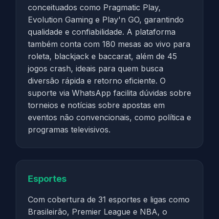
conceituados como Pragmatic Play,
Evolution Gaming e Play'n GO, garantindo
qualidade e confiabilidade. A plataforma
também conta com 180 mesas ao vivo para
roleta, blackjack e baccarat, além de 45
jogos crash, ideais para quem busca
diversão rápida e retorno eficiente. O
suporte via WhatsApp facilita dúvidas sobre
torneios e notícias sobre apostas em
eventos não convencionais, como política e
programas televisivos.
Esportes
Com cobertura de 31 esportes e ligas como
Brasileirão, Premier League e NBA, o