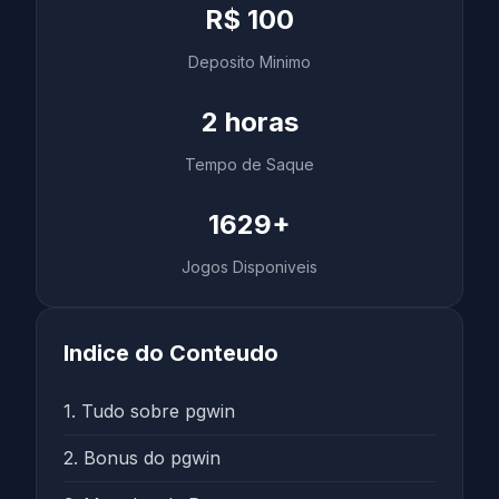
R$ 100
Deposito Minimo
2 horas
Tempo de Saque
1629+
Jogos Disponiveis
Indice do Conteudo
1. Tudo sobre pgwin
2. Bonus do pgwin