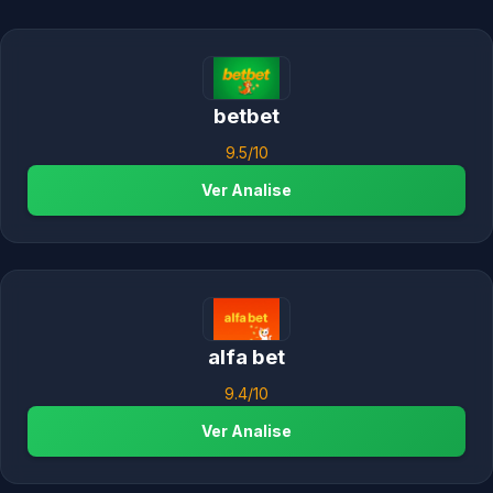
betbet
9.5/10
Ver Analise
alfa bet
9.4/10
Ver Analise