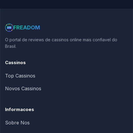
FREADOM
O portal de reviews de cassinos online mais confiavel do
Brasil.
Cassinos
Top Cassinos
Novos Cassinos
Informacoes
Sobre Nos