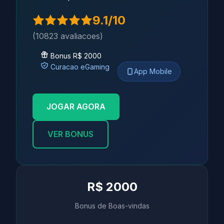
9.1/10
(10823 avaliacoes)
Bonus R$ 2000
Curacao eGaming
App Mobile
JOGAR AGORA
VER BONUS
R$ 2000
Bonus de Boas-vindas