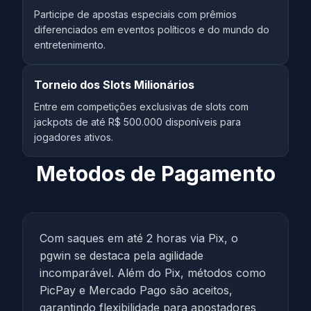
Participe de apostas especiais com prêmios
diferenciados em eventos políticos e do mundo do
entretenimento.
Torneio dos Slots Milionários
Entre em competições exclusivas de slots com
jackpots de até R$ 500.000 disponíveis para
jogadores ativos.
Metodos de Pagamento
Com saques em até 2 horas via Pix, o
pgwin se destaca pela agilidade
incomparável. Além do Pix, métodos como
PicPay e Mercado Pago são aceitos,
garantindo flexibilidade para apostadores