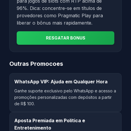
para jogos de slots com RTP acima de
96%. Dica: concentre-se em títulos de
provedores como Pragmatic Play para
liberar o bônus mais rapidamente.
RESGATAR BONUS
Outras Promocoes
WhatsApp VIP: Ajuda em Qualquer Hora
Ganhe suporte exclusivo pelo WhatsApp e acesso a
promoções personalizadas com depósitos a partir
de R$ 100.
Aposta Premiada em Política e
Entretenimento