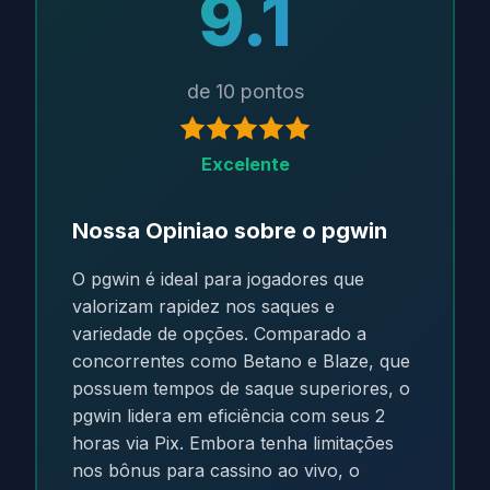
9.1
de 10 pontos
Excelente
Nossa Opiniao sobre o pgwin
O pgwin é ideal para jogadores que
valorizam rapidez nos saques e
variedade de opções. Comparado a
concorrentes como Betano e Blaze, que
possuem tempos de saque superiores, o
pgwin lidera em eficiência com seus 2
horas via Pix. Embora tenha limitações
nos bônus para cassino ao vivo, o