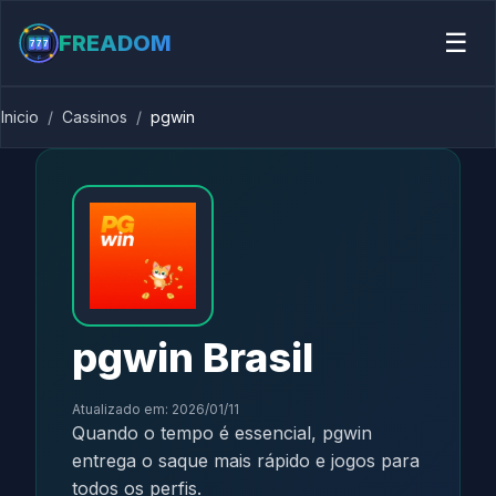
☰
FREADOM
Inicio
/
Cassinos
/
pgwin
pgwin Brasil
Atualizado em: 2026/01/11
Quando o tempo é essencial, pgwin
entrega o saque mais rápido e jogos para
todos os perfis.