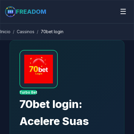
☰
FREADOM
Inicio
/
Cassinos
/
70bet login
Turbo Bet
70bet login:
Acelere Suas