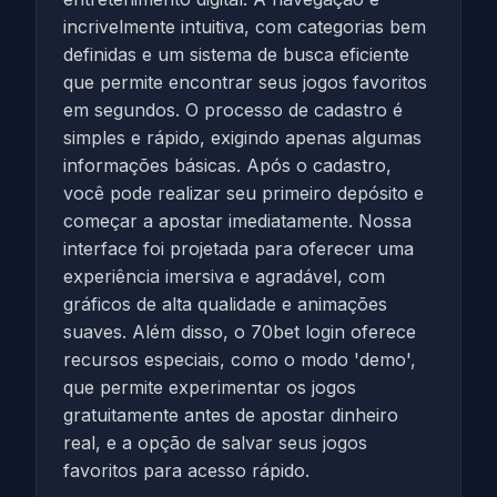
incrivelmente intuitiva, com categorias bem
definidas e um sistema de busca eficiente
que permite encontrar seus jogos favoritos
em segundos. O processo de cadastro é
simples e rápido, exigindo apenas algumas
informações básicas. Após o cadastro,
você pode realizar seu primeiro depósito e
começar a apostar imediatamente. Nossa
interface foi projetada para oferecer uma
experiência imersiva e agradável, com
gráficos de alta qualidade e animações
suaves. Além disso, o 70bet login oferece
recursos especiais, como o modo 'demo',
que permite experimentar os jogos
gratuitamente antes de apostar dinheiro
real, e a opção de salvar seus jogos
favoritos para acesso rápido.