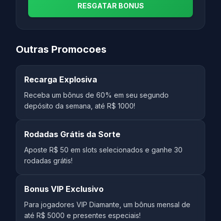
RESGATAR BONUS
Outras Promocoes
Recarga Explosiva
Receba um bônus de 60% em seu segundo
depósito da semana, até R$ 1000!
Rodadas Grátis da Sorte
Aposte R$ 50 em slots selecionados e ganhe 30
rodadas grátis!
Bonus VIP Exclusivo
Para jogadores VIP Diamante, um bônus mensal de
até R$ 5000 e presentes especiais!