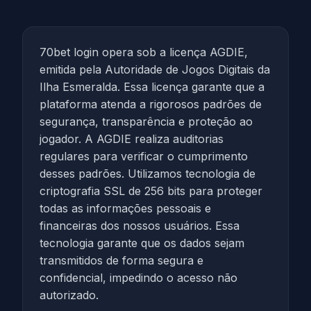
70bet login opera sob a licença AGDIE,
emitida pela Autoridade de Jogos Digitais da
Ilha Esmeralda. Essa licença garante que a
plataforma atenda a rigorosos padrões de
segurança, transparência e proteção ao
jogador. A AGDIE realiza auditorias
regulares para verificar o cumprimento
desses padrões. Utilizamos tecnologia de
criptografia SSL de 256 bits para proteger
todas as informações pessoais e
financeiras dos nossos usuários. Essa
tecnologia garante que os dados sejam
transmitidos de forma segura e
confidencial, impedindo o acesso não
autorizado.