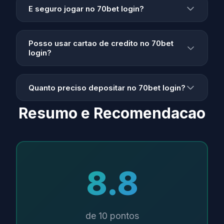
incrivelmente rápidos, especialmente
dealer e com outros jogadores através do
E seguro jogar no 70bet login?
quando realizados via Pix. O tempo de
chat ao vivo. Para participar de uma mesa
Sim, é totalmente seguro jogar no 70bet
processamento de um saque via Pix é de
ao vivo, basta selecionar o jogo desejado,
login. A plataforma opera sob a licença
apenas 30 minutos, 24 horas por dia, 7
Posso usar cartao de credito no 70bet
escolher o valor da sua aposta e começar
AGDIE, que garante o cumprimento de
login?
dias por semana. Para solicitar um saque,
a jogar. Há diversas opções de jogos ao
rigorosos padrões de segurança e
basta acessar sua conta, selecionar a
vivo, como blackjack, roleta, baccarat e
Sim, você pode usar cartão de crédito para
proteção ao jogador. Utilizamos tecnologia
opção 'Saque', escolher o método Pix,
poker, cada um com suas próprias regras e
realizar depósitos no 70bet login.
Quanto preciso depositar no 70bet login?
de criptografia SSL de 256 bits para
inserir o valor desejado e confirmar a
limites de apostas. O cassino ao vivo é
Aceitamos as principais bandeiras de cartão
proteger todas as informações pessoais e
transação. É importante verificar se você já
O depósito mínimo no 70bet login é de
acessível tanto no computador quanto no
Resumo e Recomendacao
de crédito, como Visa, Mastercard e
financeiras dos nossos usuários. Além
cumpriu os requisitos de aposta do bônus,
apenas R$ 5. Isso significa que você pode
aplicativo móvel.
American Express. No entanto, é
disso, realizamos auditorias regulares para
caso tenha utilizado um. Outros métodos de
começar a apostar com um valor muito
importante ressaltar que alguns bancos
garantir a fairness dos jogos e a integridade
saque podem ter tempos de
baixo, tornando a plataforma acessível a
podem bloquear transações para sites de
da plataforma. O 70bet login está
processamento diferentes.
todos os jogadores. Os limites máximos de
apostas online. Caso sua transação seja
comprometido com o jogo responsável e
depósito variam de acordo com o método
8.8
bloqueada, você pode tentar utilizar outro
oferece diversas ferramentas para ajudar
de pagamento e o nível VIP do jogador.
método de pagamento, como Pix ou
os jogadores a controlar seus gastos e
Para depósitos via Pix, o limite máximo é de
transferência bancária. Os saques via
tempo de jogo.
R$ 10.000 por transação. Para depósitos
cartão de crédito não são permitidos.
de 10 pontos
via cartão de crédito, o limite máximo é de