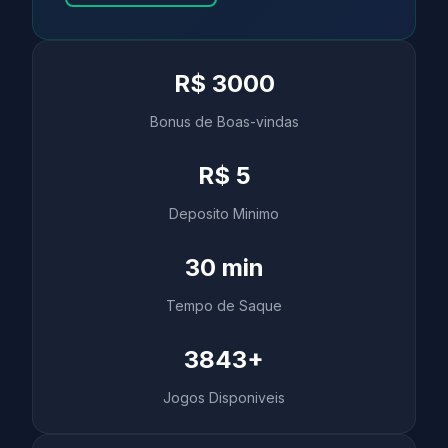
R$ 3000
Bonus de Boas-vindas
R$ 5
Deposito Minimo
30 min
Tempo de Saque
3843+
Jogos Disponiveis