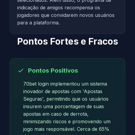
selecionados. Além disso, o programa de
indicação de amigos recompensa os
jogadores que convidarem novos usuários
para a plataforma.
Pontos Fortes e Fracos
Pontos Positivos
70bet login implementou um sistema
inovador de apostas com 'Apostas
Seguras', permitindo que os usuários
insurem uma porcentagem de suas
apostas em caso de derrota,
minimizando riscos e promovendo um
jogo mais responsável. Cerca de 65%