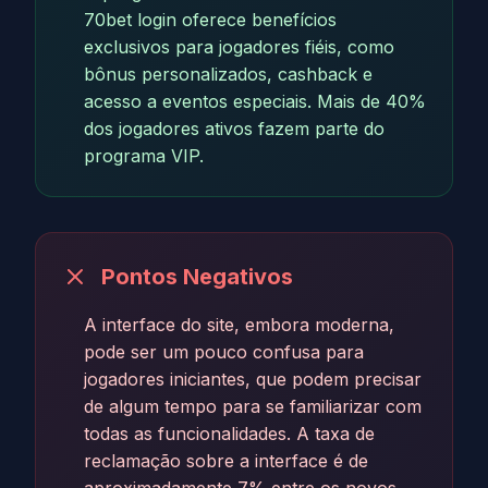
70bet login oferece benefícios
exclusivos para jogadores fiéis, como
bônus personalizados, cashback e
acesso a eventos especiais. Mais de 40%
dos jogadores ativos fazem parte do
programa VIP.
Pontos Negativos
A interface do site, embora moderna,
pode ser um pouco confusa para
jogadores iniciantes, que podem precisar
de algum tempo para se familiarizar com
todas as funcionalidades. A taxa de
reclamação sobre a interface é de