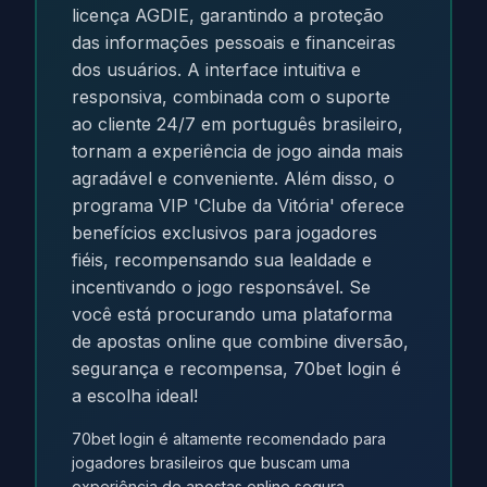
licença AGDIE, garantindo a proteção
das informações pessoais e financeiras
dos usuários. A interface intuitiva e
responsiva, combinada com o suporte
ao cliente 24/7 em português brasileiro,
tornam a experiência de jogo ainda mais
agradável e conveniente. Além disso, o
programa VIP 'Clube da Vitória' oferece
benefícios exclusivos para jogadores
fiéis, recompensando sua lealdade e
incentivando o jogo responsável. Se
você está procurando uma plataforma
de apostas online que combine diversão,
segurança e recompensa, 70bet login é
a escolha ideal!
70bet login é altamente recomendado para
jogadores brasileiros que buscam uma
experiência de apostas online segura,