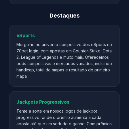
Destaques
eSports
Mergulhe no universo competitivo dos eSports no
70bet login, com apostas em Counter-Strike, Dota
2, League of Legends e muito mais. Oferecemos
odds competitivas e mercados variados, incluindo
handicap, total de mapas e resultado do primeiro
mapa.
Jackpots Progressivos
Tente a sorte em nossos jogos de jackpot
progressivo, onde o prêmio aumenta a cada
aposta até que um sortudo o ganhe. Com prêmios