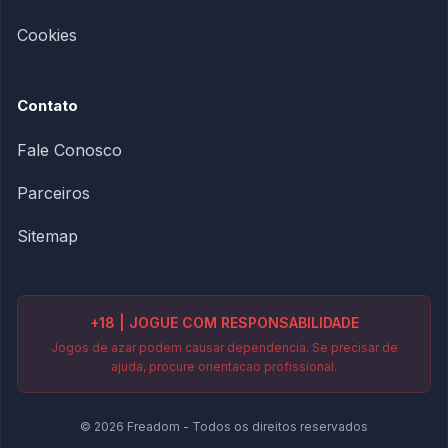
Cookies
Contato
Fale Conosco
Parceiros
Sitemap
+18 | JOGUE COM RESPONSABILIDADE
Jogos de azar podem causar dependencia. Se precisar de
ajuda, procure orientacao profissional.
© 2026 Freadom - Todos os direitos reservados