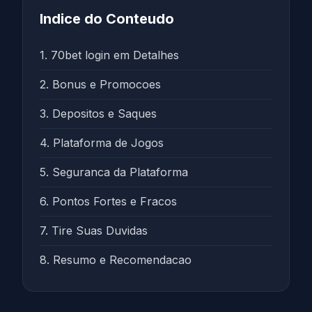
Indice do Conteudo
1. 70bet login em Detalhes
2. Bonus e Promocoes
3. Depositos e Saques
4. Plataforma de Jogos
5. Seguranca da Plataforma
6. Pontos Fortes e Fracos
7. Tire Suas Duvidas
8. Resumo e Recomendacao