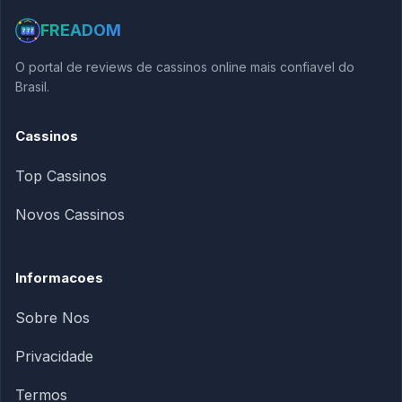
FREADOM
O portal de reviews de cassinos online mais confiavel do
Brasil.
Cassinos
Top Cassinos
Novos Cassinos
Informacoes
Sobre Nos
Privacidade
Termos