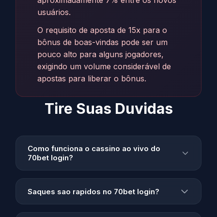
aproximadamente 7% entre os novos
usuários.
O requisito de aposta de 15x para o
bônus de boas-vindas pode ser um
pouco alto para alguns jogadores,
exigindo um volume considerável de
apostas para liberar o bônus.
Tire Suas Duvidas
Como funciona o cassino ao vivo do
70bet login?
O cassino ao vivo do 70bet login oferece
uma experiência de jogo autêntica, com
Saques sao rapidos no 70bet login?
dealers reais transmitindo as partidas em
Sim, os saques no 70bet login são
tempo real. Você pode interagir com o