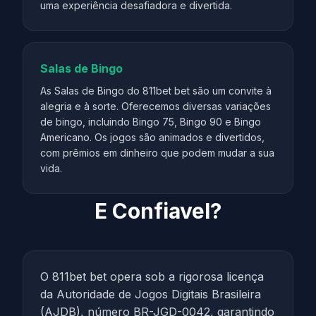
uma experiência desafiadora e divertida.
Salas de Bingo
As Salas de Bingo do 811bet bet são um convite à
alegria e à sorte. Oferecemos diversas variações
de bingo, incluindo Bingo 75, Bingo 90 e Bingo
Americano. Os jogos são animados e divertidos,
com prêmios em dinheiro que podem mudar a sua
vida.
E Confiavel?
O 811bet bet opera sob a rigorosa licença
da Autoridade de Jogos Digitais Brasileira
(AJDB), número BR-JGD-0042, garantindo