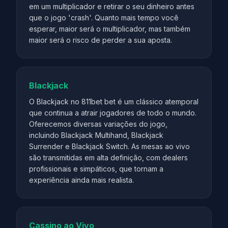
em um multiplicador e retirar o seu dinheiro antes
que o jogo 'crash'. Quanto mais tempo você
esperar, maior será o multiplicador, mas também
maior será o risco de perder a sua aposta.
Blackjack
O Blackjack no 811bet bet é um clássico atemporal
que continua a atrair jogadores de todo o mundo.
Oferecemos diversas variações do jogo,
incluindo Blackjack Multihand, Blackjack
Surrender e Blackjack Switch. As mesas ao vivo
são transmitidas em alta definição, com dealers
profissionais e simpáticos, que tornam a
experiência ainda mais realista.
Cassino ao Vivo