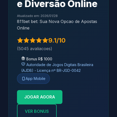
e Diversão Online
Atualizado em: 2026/01/28
811bet bet: Sua Nova Opcao de Apostas
Online
9.1/10
(5045 avaliacoes)
Bonus R$ 1000
Autoridade de Jogos Digitais Brasileira
(AJDB) - Licença nº BR-JGD-0042
App Mobile
JOGAR AGORA
VER BONUS