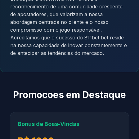
reconhecimento de uma comunidade crescente
de apostadores, que valorizam a nossa
abordagem centrada no cliente e o nosso
compromisso com o jogo responsável.
Acreditamos que o sucesso do 811bet bet reside
na nossa capacidade de inovar constantemente e
de antecipar as tendências do mercado.
Promocoes em Destaque
Bonus de Boas-Vindas