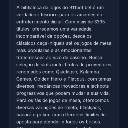
A biblioteca de jogos do 811bet bet é um
verdadeiro tesouro para os amantes do
entretenimento digital. Com mais de 3395
títulos, oferecemos uma variedade
incomparável de opções, desde os
clássicos caça-níqueis até os jogos de mesa
mais populares e as emocionantes
transmissões ao vivo de cassino. Nossa
seleção de slots inclui títulos de provedores
renomados como Quickspin, Kalamba
Games, Golden Hero e Platipus, com temas
diversos, mecânicas inovadoras e jackpots
progressivos que podem mudar a sua vida.
Para os fãs de jogos de mesa, oferecemos
diversas variações de roleta, blackjack,
bacará e poker, com diferentes limites de
aposta para atender a todos os bolsos.