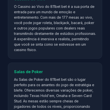
O Cassino ao Vivo do 811bet bet é a sua porta de
entrada para um mundo de emoção e
entretenimento. Com mais de 177 mesas ao vivo,
você pode jogar roleta, blackjack, bacará, poker
e outros jogos populares com dealers reais
transmitindo diretamente de estúdios profissionais.
A experiência é imersiva e realista, permitindo
que você se sinta como se estivesse em um
cassino físico.
Salas de Poker
As Salas de Poker do 811bet bet são o lugar
perfeito para os amantes do jogo de estratégia e
blefe. Oferecemos diversas variações de poker,
incluindo Texas Hold'em, Omaha e Seven-Card
Stud. As mesas estão sempre cheias de
jogadores de todos os níveis, proporcionando