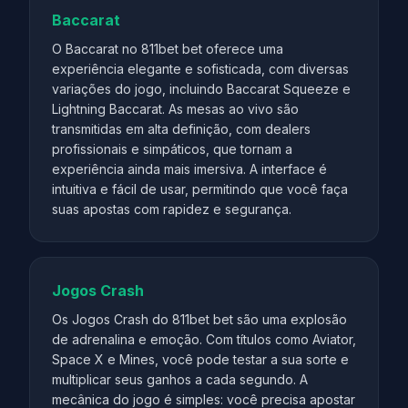
Baccarat
O Baccarat no 811bet bet oferece uma
experiência elegante e sofisticada, com diversas
variações do jogo, incluindo Baccarat Squeeze e
Lightning Baccarat. As mesas ao vivo são
transmitidas em alta definição, com dealers
profissionais e simpáticos, que tornam a
experiência ainda mais imersiva. A interface é
intuitiva e fácil de usar, permitindo que você faça
suas apostas com rapidez e segurança.
Jogos Crash
Os Jogos Crash do 811bet bet são uma explosão
de adrenalina e emoção. Com títulos como Aviator,
Space X e Mines, você pode testar a sua sorte e
multiplicar seus ganhos a cada segundo. A
mecânica do jogo é simples: você precisa apostar