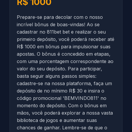
R$ 1000
Prepare-se para decolar com o nosso
incrível bônus de boas-vindas! Ao se
cadastrar no 811bet bet e realizar o seu
primeiro depósito, você poderá receber até
R$ 1000 em bônus para impulsionar suas
apostas. O bônus é concedido em etapas,
com uma porcentagem correspondente ao
valor do seu depósito. Para participar,
basta seguir alguns passos simples:
cadastre-se na nossa plataforma, faça um
depósito de no mínimo R$ 30 e insira o
código promocional 'BEMVINDO811' no
momento do depósito. Com o bônus em
mãos, você poderá explorar a nossa vasta
biblioteca de jogos e aumentar suas
chances de ganhar. Lembre-se de que o