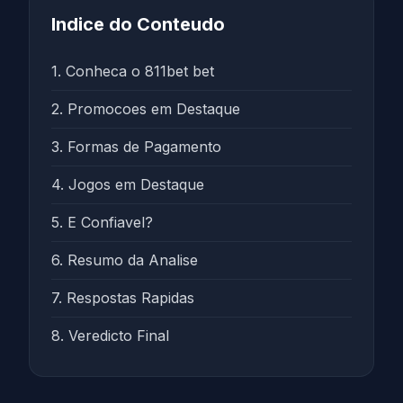
Indice do Conteudo
1. Conheca o 811bet bet
2. Promocoes em Destaque
3. Formas de Pagamento
4. Jogos em Destaque
5. E Confiavel?
6. Resumo da Analise
7. Respostas Rapidas
8. Veredicto Final