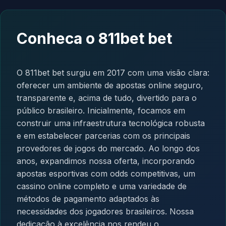
Conheca o 811bet bet
O 811bet bet surgiu em 2017 com uma visão clara:
oferecer um ambiente de apostas online seguro,
transparente e, acima de tudo, divertido para o
público brasileiro. Inicialmente, focamos em
construir uma infraestrutura tecnológica robusta
e em estabelecer parcerias com os principais
provedores de jogos do mercado. Ao longo dos
anos, expandimos nossa oferta, incorporando
apostas esportivas com odds competitivas, um
cassino online completo e uma variedade de
métodos de pagamento adaptados às
necessidades dos jogadores brasileiros. Nossa
dedicação à excelência nos rendeu o