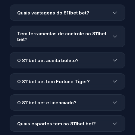
Quais vantagens do 811bet bet?
O 811bet bet oferece diversas vantagens,
incluindo um bônus de boas-vindas de até
Tem ferramentas de controle no 811bet
R$ 1000, uma vasta biblioteca de jogos
bet?
com mais de 3395 títulos, saques via PIX
Sim, o 811bet bet oferece diversas
processados em apenas 4 horas, um
ferramentas de controle para ajudar os
O 811bet bet aceita boleto?
suporte ao cliente eficiente e responsivo, e
jogadores a gerenciar o seu
uma plataforma segura e confiável. Além
Sim, o 811bet bet aceita boleto bancário
comportamento de jogo. Essas ferramentas
disso, o 811bet bet oferece promoções
como método de pagamento. No entanto, o
incluem limites de depósito, limites de
O 811bet bet tem Fortune Tiger?
recorrentes e um programa de fidelidade
processamento de boletos pode levar até 3
perda, autoexclusão e acesso a
com benefícios exclusivos.
Sim, o 811bet bet oferece o popular jogo
dias úteis para ser confirmado.
informações sobre jogo responsável. Você
Fortune Tiger, juntamente com uma ampla
Recomendamos que você utilize o PIX para
O 811bet bet e licenciado?
pode definir limites diários, semanais ou
variedade de outros jogos de slots com
depósitos e saques, pois ele é mais rápido e
mensais para o seu depósito e perda, e
Sim, o 811bet bet opera sob a rigorosa
temas diversos e mecânicas inovadoras.
eficiente. Os saques via PIX são
também pode se autoexcluir da plataforma
licença da Autoridade de Jogos Digitais
Você pode encontrar o Fortune Tiger na
Quais esportes tem no 811bet bet?
processados em apenas 4 horas.
por um período determinado.
Brasileira (AJDB), número BR-JGD-0042.
nossa seção de slots, juntamente com