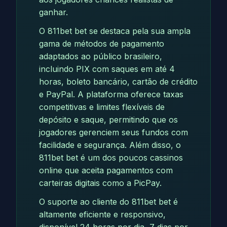
ganhar.
O 811bet bet se destaca pela sua ampla
gama de métodos de pagamento
adaptados ao público brasileiro,
incluindo PIX com saques em até 4
horas, boleto bancário, cartão de crédito
e PayPal. A plataforma oferece taxas
competitivas e limites flexíveis de
depósito e saque, permitindo que os
jogadores gerenciem seus fundos com
facilidade e segurança. Além disso, o
811bet bet é um dos poucos cassinos
online que aceita pagamentos com
carteiras digitais como a PicPay.
O suporte ao cliente do 811bet bet é
altamente eficiente e responsivo,