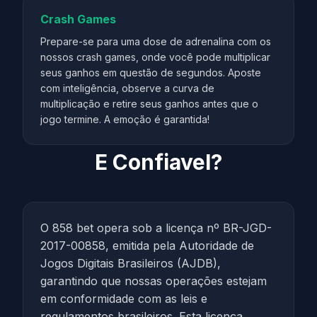
Crash Games
Prepare-se para uma dose de adrenalina com os
nossos crash games, onde você pode multiplicar
seus ganhos em questão de segundos. Aposte
com inteligência, observe a curva de
multiplicação e retire seus ganhos antes que o
jogo termine. A emoção é garantida!
E Confiavel?
O 858 bet opera sob a licença nº BR-JGD-
2017-00858, emitida pela Autoridade de
Jogos Digitais Brasileiros (AJDB),
garantindo que nossas operações estejam
em conformidade com as leis e
regulamentos brasileiros. Esta licença