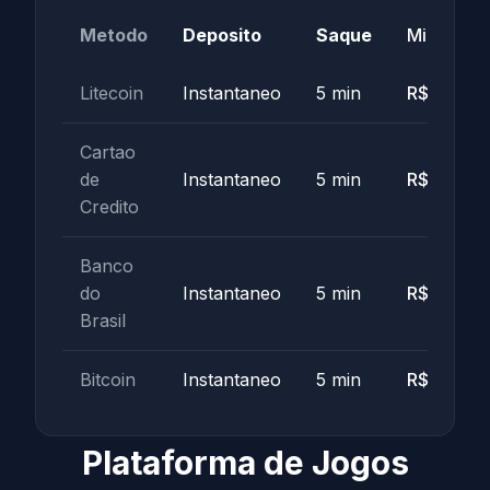
Metodo
Deposito
Saque
Minimo
Litecoin
Instantaneo
5 min
R$ 10
Cartao
de
Instantaneo
5 min
R$ 10
Credito
Banco
do
Instantaneo
5 min
R$ 10
Brasil
Bitcoin
Instantaneo
5 min
R$ 10
Plataforma de Jogos