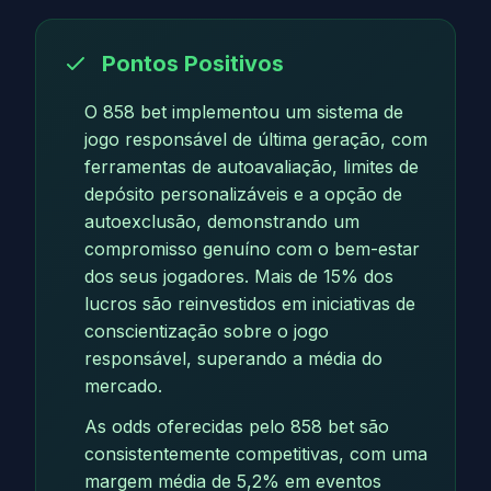
Pontos Positivos
O 858 bet implementou um sistema de
jogo responsável de última geração, com
ferramentas de autoavaliação, limites de
depósito personalizáveis e a opção de
autoexclusão, demonstrando um
compromisso genuíno com o bem-estar
dos seus jogadores. Mais de 15% dos
lucros são reinvestidos em iniciativas de
conscientização sobre o jogo
responsável, superando a média do
mercado.
As odds oferecidas pelo 858 bet são
consistentemente competitivas, com uma
margem média de 5,2% em eventos