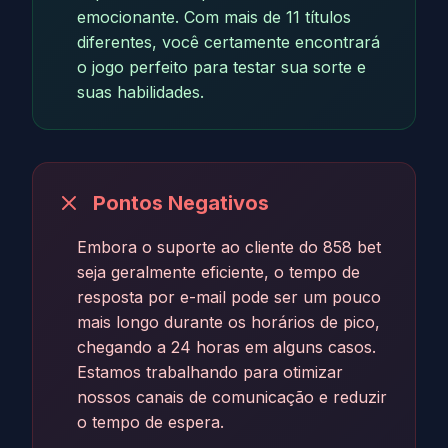
emocionante. Com mais de 11 títulos
diferentes, você certamente encontrará
o jogo perfeito para testar sua sorte e
suas habilidades.
Pontos Negativos
Embora o suporte ao cliente do 858 bet
seja geralmente eficiente, o tempo de
resposta por e-mail pode ser um pouco
mais longo durante os horários de pico,
chegando a 24 horas em alguns casos.
Estamos trabalhando para otimizar
nossos canais de comunicação e reduzir
o tempo de espera.