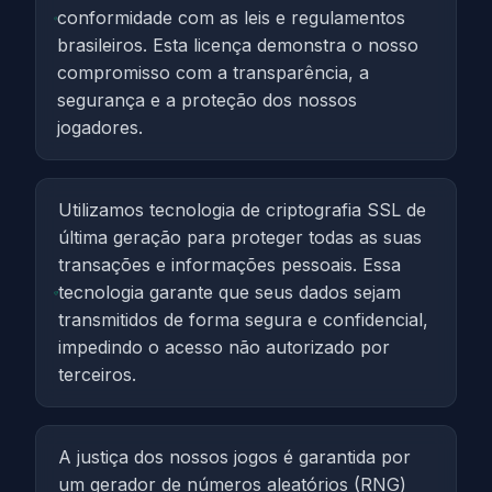
conformidade com as leis e regulamentos
brasileiros. Esta licença demonstra o nosso
compromisso com a transparência, a
segurança e a proteção dos nossos
jogadores.
Utilizamos tecnologia de criptografia SSL de
última geração para proteger todas as suas
transações e informações pessoais. Essa
tecnologia garante que seus dados sejam
transmitidos de forma segura e confidencial,
impedindo o acesso não autorizado por
terceiros.
A justiça dos nossos jogos é garantida por
um gerador de números aleatórios (RNG)