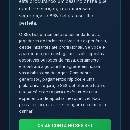
está procurando um cassino online que
combine emoção, recompensa e
segurança, o 858 bet é a escolha
perfeita.
O 858 bet é altamente recomendado para
jogadores de todos os níveis de experiência,
desde iniciantes até profissionais. Se você é
apaixonado por crash games, slots, apostas
esportivas ou jogos de mesa, certamente
encontrará algo que lhe agrade em nossa
vasta biblioteca de jogos. Com bônus
generosos, pagamentos rápidos e uma
plataforma segura, o 858 bet oferece tudo o
que você precisa para desfrutar de uma
experiência de apostas inesquecível. Não
perca tempo, cadastre-se agora e comece a
ganhar!
CRIAR CONTA NO 858 BET