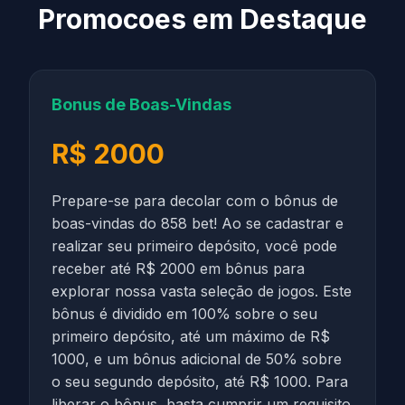
Promocoes em Destaque
Bonus de Boas-Vindas
R$ 2000
Prepare-se para decolar com o bônus de
boas-vindas do 858 bet! Ao se cadastrar e
realizar seu primeiro depósito, você pode
receber até R$ 2000 em bônus para
explorar nossa vasta seleção de jogos. Este
bônus é dividido em 100% sobre o seu
primeiro depósito, até um máximo de R$
1000, e um bônus adicional de 50% sobre
o seu segundo depósito, até R$ 1000. Para
liberar o bônus, basta cumprir um requisito