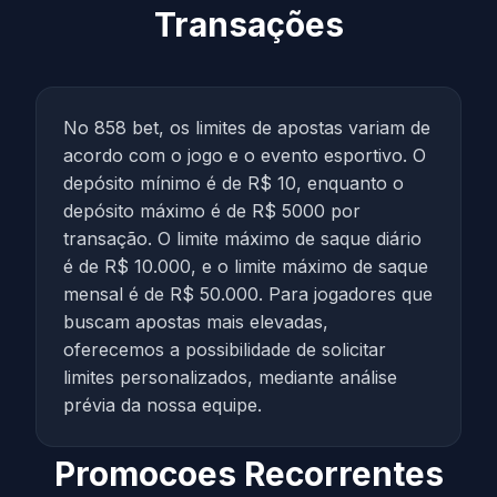
Transações
No 858 bet, os limites de apostas variam de
acordo com o jogo e o evento esportivo. O
depósito mínimo é de R$ 10, enquanto o
depósito máximo é de R$ 5000 por
transação. O limite máximo de saque diário
é de R$ 10.000, e o limite máximo de saque
mensal é de R$ 50.000. Para jogadores que
buscam apostas mais elevadas,
oferecemos a possibilidade de solicitar
limites personalizados, mediante análise
prévia da nossa equipe.
Promocoes Recorrentes