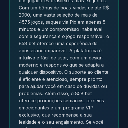
dos jogadores brasileiros mais exigentes.
Com um bônus de boas-vindas de até R$
2000, uma vasta seleção de mais de
4575 jogos, saques via Pix em apenas 5
minutos e um compromisso inabalável
com a segurança e o jogo responsável, o
858 bet oferece uma experiência de
apostas incomparável. A plataforma é
intuitiva e fácil de usar, com um design
moderno e responsivo que se adapta a
qualquer dispositivo. O suporte ao cliente
é eficiente e atencioso, sempre pronto
para ajudar você em caso de dúvidas ou
problemas. Além disso, o 858 bet
oferece promoções semanais, torneios
emocionantes e um programa VIP
exclusivo, que recompensa a sua
lealdade e o seu engajamento. Se você