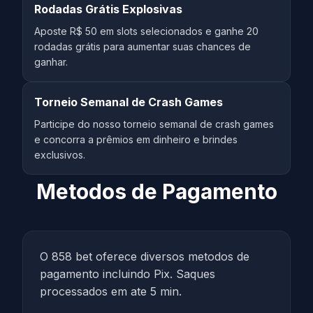
Rodadas Grátis Explosivas
Aposte R$ 50 em slots selecionados e ganhe 20
rodadas grátis para aumentar suas chances de
ganhar.
Torneio Semanal de Crash Games
Participe do nosso torneio semanal de crash games
e concorra a prêmios em dinheiro e brindes
exclusivos.
Metodos de Pagamento
O 858 bet oferece diversos metodos de
pagamento incluindo Pix. Saques
processados em ate 5 min.