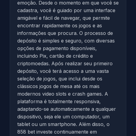
emoção. Desde o momento em que você se
cadastra, você é guiado por uma interface
amigável e fácil de navegar, que permite
encontrar rapidamente os jogos e as
informações que procura. O processo de
depósito é simples e seguro, com diversas
opções de pagamento disponíveis,
incluindo Pix, cartão de crédito e
criptomoedas. Após realizar seu primeiro
depósito, você terá acesso a uma vasta
seleção de jogos, que inclui desde os
clássicos jogos de mesa até os mais
modernos video slots e crash games. A
plataforma é totalmente responsiva,
adaptando-se automaticamente a qualquer
dispositivo, seja ele um computador, um
tablet ou um smartphone. Além disso, o
858 bet investe continuamente em