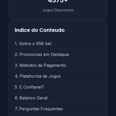
4575+
Jogos Disponiveis
Indice do Conteudo
1. Sobre o 858 bet
2. Promocoes em Destaque
3. Metodos de Pagamento
4. Plataforma de Jogos
5. E Confiavel?
6. Balanco Geral
7. Perguntas Frequentes