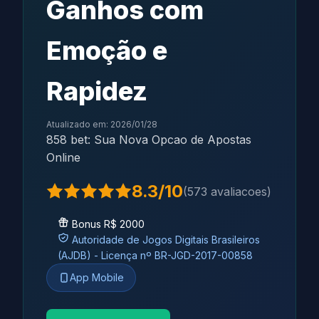
Ganhos com
Emoção e
Rapidez
Atualizado em: 2026/01/28
858 bet: Sua Nova Opcao de Apostas
Online
8.3/10
(573 avaliacoes)
Bonus R$ 2000
Autoridade de Jogos Digitais Brasileiros
(AJDB) - Licença nº BR-JGD-2017-00858
App Mobile