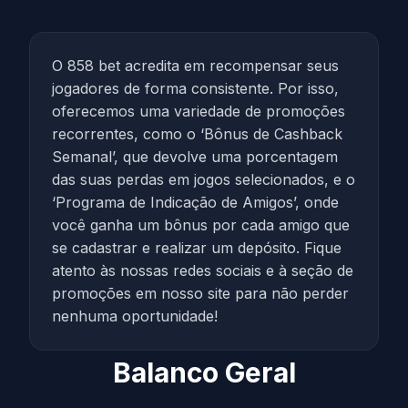
O 858 bet acredita em recompensar seus
jogadores de forma consistente. Por isso,
oferecemos uma variedade de promoções
recorrentes, como o ‘Bônus de Cashback
Semanal’, que devolve uma porcentagem
das suas perdas em jogos selecionados, e o
‘Programa de Indicação de Amigos’, onde
você ganha um bônus por cada amigo que
se cadastrar e realizar um depósito. Fique
atento às nossas redes sociais e à seção de
promoções em nosso site para não perder
nenhuma oportunidade!
Balanco Geral