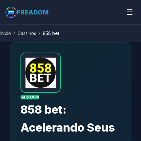
☰
FREADOM
Inicio
/
Cassinos
/
858 bet
Selo Ouro
858 bet:
Acelerando Seus