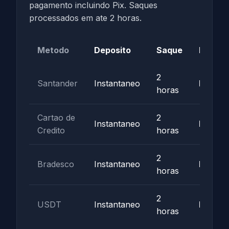
pagamento incluindo Pix. Saques
processados em ate 2 horas.
Metodo
Deposito
Saque
Minimo
2
Santander
Instantaneo
R$ 25
horas
Cartao de
2
Instantaneo
R$ 25
Credito
horas
2
Bradesco
Instantaneo
R$ 25
horas
2
USDT
Instantaneo
R$ 25
horas