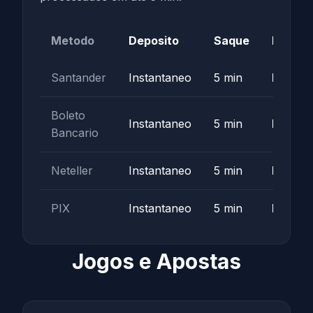
Metodo
Deposito
Saque
Minimo
Santander
Instantaneo
5 min
R$ 40
Boleto
Instantaneo
5 min
R$ 40
Bancario
Neteller
Instantaneo
5 min
R$ 40
PIX
Instantaneo
5 min
R$ 40
Jogos e Apostas