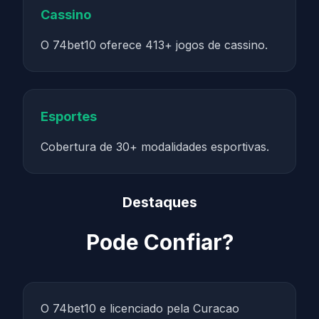
Cassino
O 74bet10 oferece 413+ jogos de cassino.
Esportes
Cobertura de 30+ modalidades esportivas.
Destaques
Pode Confiar?
O 74bet10 e licenciado pela Curacao