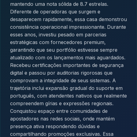
mantendo uma nota sólida de 8.7 estrelas.
Diferente de operadoras que surgem e
desaparecem rapidamente, essa casa demonstrou
consistência operacional impressionante. Durante
esses anos, investiu pesado em parcerias
estratégicas com fornecedores premium,
garantindo que seu portfólio estivesse sempre
atualizado com os lançamentos mais aguardados.
Recebeu certificações importantes de segurança
digital e passou por auditorias rigorosas que
comprovam a integridade de seus sistemas. A
trajetória inclui expansão gradual do suporte em
português, com atendentes nativos que realmente
compreendem gírias e expressões regionais.
Conquistou espaço entre comunidades de
apostadores nas redes sociais, onde mantém
presença ativa respondendo dúvidas e
compartilhando promoções exclusivas. Essa