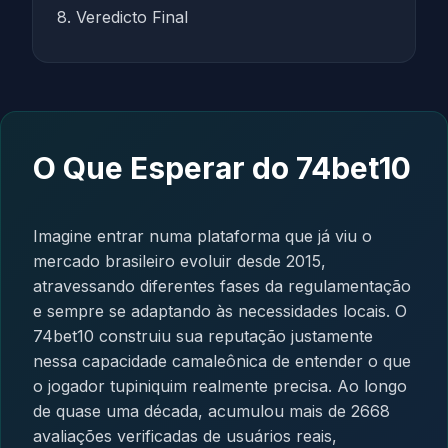
8. Veredicto Final
O Que Esperar do 74bet10
Imagine entrar numa plataforma que já viu o
mercado brasileiro evoluir desde 2015,
atravessando diferentes fases da regulamentação
e sempre se adaptando às necessidades locais. O
74bet10 construiu sua reputação justamente
nessa capacidade camaleônica de entender o que
o jogador tupiniquim realmente precisa. Ao longo
de quase uma década, acumulou mais de 2668
avaliações verificadas de usuários reais,