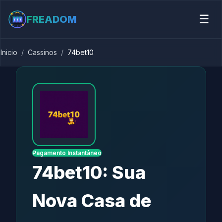
☰
FREADOM
Inicio
/
Cassinos
/
74bet10
Pagamento Instantâneo
74bet10: Sua
Nova Casa de