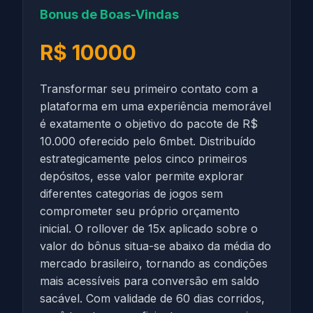
Bonus de Boas-Vindas
R$ 10000
Transformar seu primeiro contato com a
plataforma em uma experiência memorável
é exatamente o objetivo do pacote de R$
10.000 oferecido pelo 6mbet. Distribuído
estrategicamente pelos cinco primeiros
depósitos, esse valor permite explorar
diferentes categorias de jogos sem
comprometer seu próprio orçamento
inicial. O rollover de 15x aplicado sobre o
valor do bônus situa-se abaixo da média do
mercado brasileiro, tornando as condições
mais acessíveis para conversão em saldo
sacável. Com validade de 60 dias corridos,