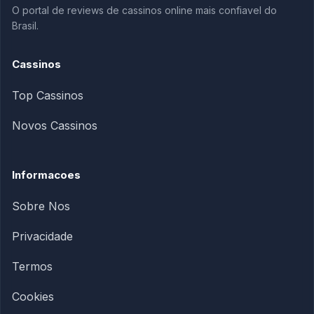
O portal de reviews de cassinos online mais confiavel do
Brasil.
Cassinos
Top Cassinos
Novos Cassinos
Informacoes
Sobre Nos
Privacidade
Termos
Cookies