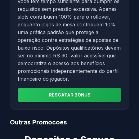
você tem tempo suficiente para cumprir os
requisitos sem pressão excessiva. Apenas
slots contribuem 100% para o rollover,
enquanto jogos de mesa contribuem 10%,
uma prática padrão que protege a
operação contra estratégias de apostas de
baixo risco. Depósitos qualificatórios devem
ser no mínimo R$ 30, valor acessível que
democratiza o acesso aos benefícios
promocionais independentemente do perfil
financeiro do jogador.
RESGATAR BONUS
Outras Promocoes