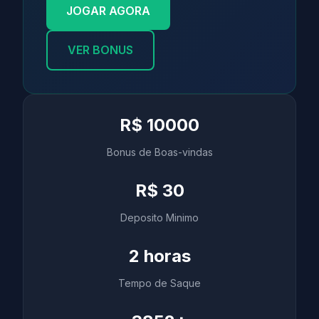
JOGAR AGORA
VER BONUS
R$ 10000
Bonus de Boas-vindas
R$ 30
Deposito Minimo
2 horas
Tempo de Saque