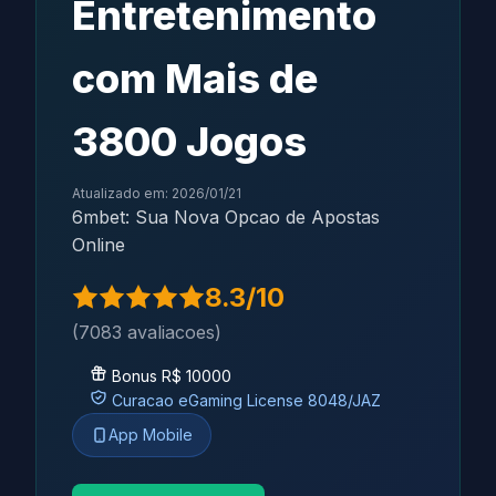
Entretenimento
com Mais de
3800 Jogos
Atualizado em: 2026/01/21
6mbet: Sua Nova Opcao de Apostas
Online
8.3/10
(7083 avaliacoes)
Bonus R$ 10000
Curacao eGaming License 8048/JAZ
App Mobile