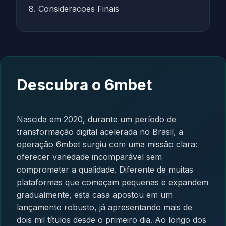
8. Consideracoes Finais
Descubra o 6mbet
Nascida em 2020, durante um período de
transformação digital acelerada no Brasil, a
operação 6mbet surgiu com uma missão clara:
oferecer variedade incomparável sem
comprometer a qualidade. Diferente de muitas
plataformas que começam pequenas e expandem
gradualmente, esta casa apostou em um
lançamento robusto, já apresentando mais de
dois mil títulos desde o primeiro dia. Ao longo dos