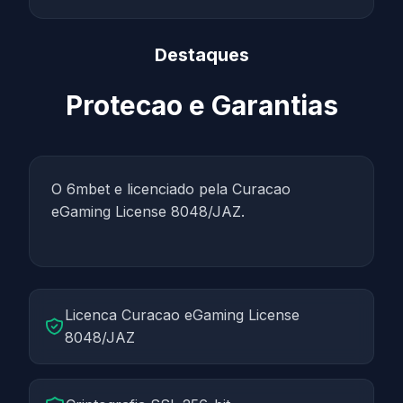
Destaques
Protecao e Garantias
O 6mbet e licenciado pela Curacao
eGaming License 8048/JAZ.
Licenca Curacao eGaming License
8048/JAZ