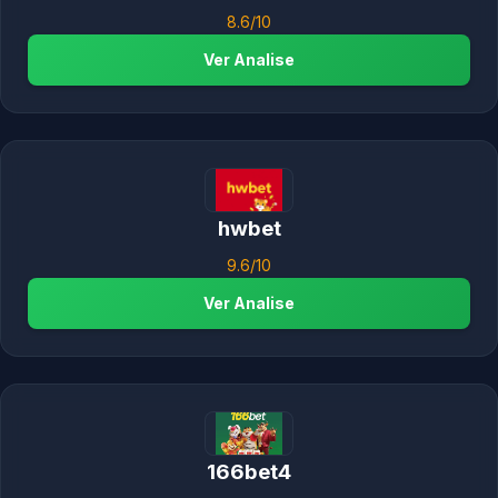
8.6/10
Ver Analise
hwbet
9.6/10
Ver Analise
166bet4