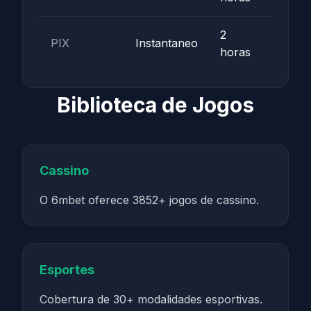
2
PIX
Instantaneo
R$ 30
horas
Biblioteca de Jogos
Cassino
O 6mbet oferece 3852+ jogos de cassino.
Esportes
Cobertura de 30+ modalidades esportivas.