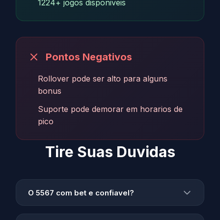
1224+ jogos disponiveis
Pontos Negativos
Rollover pode ser alto para alguns
bonus
Suporte pode demorar em horarios de
pico
Tire Suas Duvidas
O 5567 com bet e confiavel?
Sim, o 5567 com bet opera com licenca da