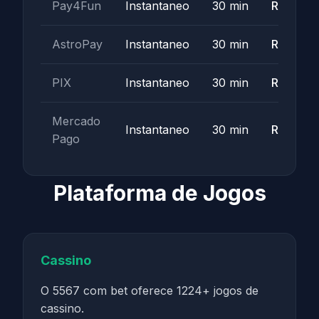
Pay4Fun
Instantaneo
30 min
R$ 10
AstroPay
Instantaneo
30 min
R$ 10
PIX
Instantaneo
30 min
R$ 10
Mercado
Instantaneo
30 min
R$ 10
Pago
Plataforma de Jogos
Cassino
O 5567 com bet oferece 1224+ jogos de
cassino.