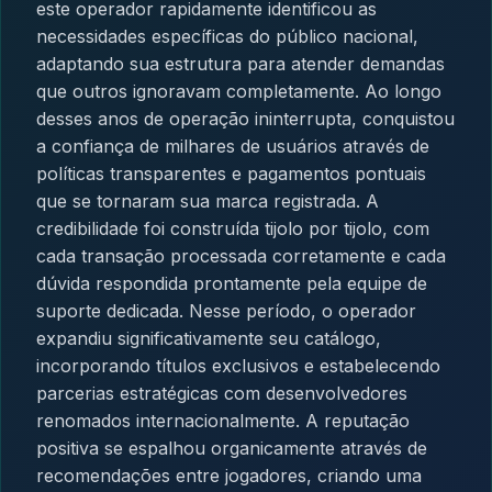
este operador rapidamente identificou as
necessidades específicas do público nacional,
adaptando sua estrutura para atender demandas
que outros ignoravam completamente. Ao longo
desses anos de operação ininterrupta, conquistou
a confiança de milhares de usuários através de
políticas transparentes e pagamentos pontuais
que se tornaram sua marca registrada. A
credibilidade foi construída tijolo por tijolo, com
cada transação processada corretamente e cada
dúvida respondida prontamente pela equipe de
suporte dedicada. Nesse período, o operador
expandiu significativamente seu catálogo,
incorporando títulos exclusivos e estabelecendo
parcerias estratégicas com desenvolvedores
renomados internacionalmente. A reputação
positiva se espalhou organicamente através de
recomendações entre jogadores, criando uma