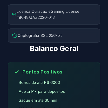
Licenca Curacao eGaming License
#8048/JAZ2020-013
Criptografia SSL 256-bit
Balanco Geral
Pontos Positivos
Bonus de ate R$ 6000
Aceita Pix para depositos
Saque em ate 30 min