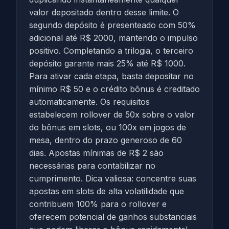
valor depositado dentro desse limite. O
segundo depósito é presenteado com 50%
adicional até R$ 2000, mantendo o impulso
positivo. Completando a trilogia, o terceiro
depósito garante mais 25% até R$ 1000.
Para ativar cada etapa, basta depositar no
mínimo R$ 50 e o crédito bônus é creditado
automaticamente. Os requisitos
estabelecem rollover de 50x sobre o valor
do bônus em slots, ou 100x em jogos de
mesa, dentro do prazo generoso de 60
dias. Apostas mínimas de R$ 2 são
necessárias para contabilizar no
cumprimento. Dica valiosa: concentre suas
apostas em slots de alta volatilidade que
contribuem 100% para o rollover e
oferecem potencial de ganhos substanciais