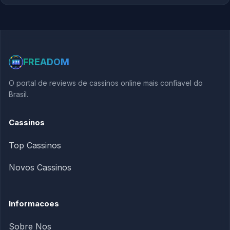
FREADOM
O portal de reviews de cassinos online mais confiavel do
Brasil.
Cassinos
Top Cassinos
Novos Cassinos
Informacoes
Sobre Nos