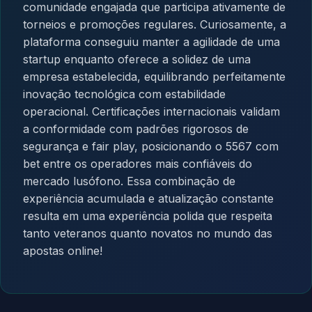
comunidade engajada que participa ativamente de
torneios e promoções regulares. Curiosamente, a
plataforma conseguiu manter a agilidade de uma
startup enquanto oferece a solidez de uma
empresa estabelecida, equilibrando perfeitamente
inovação tecnológica com estabilidade
operacional. Certificações internacionais validam
a conformidade com padrões rigorosos de
segurança e fair play, posicionando o 5567 com
bet entre os operadores mais confiáveis do
mercado lusófono. Essa combinação de
experiência acumulada e atualização constante
resulta em uma experiência polida que respeita
tanto veteranos quanto novatos no mundo das
apostas online!