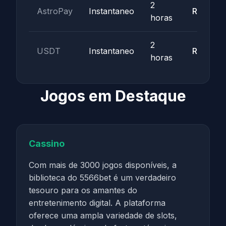
2
AstroPay
Instantaneo
R$ 30
horas
2
USDT
Instantaneo
R$ 30
horas
Jogos em Destaque
Cassino
Com mais de 3000 jogos disponíveis, a
biblioteca do 5566bet é um verdadeiro
tesouro para os amantes do
entretenimento digital. A plataforma
oferece uma ampla variedade de slots,