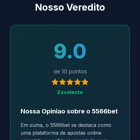
5566bet oferece recursos como apostas
tecnologia de criptografia SSL de última
Aviator é um jogo de crash popular que
participem da ação. O valor máximo de
Nosso Veredito
jogo personalizado e recompensador. Para
dispositivo. O processo de instalação é
ao vivo e cash out, que permitem que os
geração.
está disponível no 5566bet. O objetivo do
depósito pode variar dependendo do
uma comparação detalhada,
simples e rápido. Após instalar o app, você
jogadores tomem decisões estratégicas e
jogo é apostar em um multiplicador
método de pagamento escolhido. O
recomendamos que você explore as
poderá desfrutar de todos os recursos e
controlem suas apostas.
crescente e retirar sua aposta antes que o
5566bet não cobra taxas adicionais por
avaliações e os comentários de outros
benefícios da plataforma na palma de sua
avião desapareça da tela. Quanto mais
depósitos, garantindo que você receba o
jogadores.
mão.
tempo o avião permanecer voando, maior
9.0
valor integral do seu depósito.
será o multiplicador e, consequentemente,
seus ganhos. No entanto, se o avião
desaparecer antes que você retire sua
de 10 pontos
aposta, você perderá o valor apostado. O
5566bet oferece uma experiência de jogo
imersiva e emocionante em Aviator, com
Excelente
gráficos de alta qualidade e recursos
exclusivos.
Nossa Opiniao sobre o 5566bet
Em suma, o 5566bet se destaca como
uma plataforma de apostas online