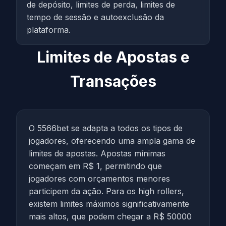
de depósito, limites de perda, limites de
tempo de sessão e autoexclusão da
plataforma.
Limites de Apostas e
Transações
O 5566bet se adapta a todos os tipos de
jogadores, oferecendo uma ampla gama de
limites de apostas. Apostas mínimas
começam em R$ 1, permitindo que
jogadores com orçamentos menores
participem da ação. Para os high rollers,
existem limites máximos significativamente
mais altos, que podem chegar a R$ 50000