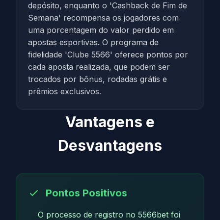
depósito, enquanto o 'Cashback de Fim de
Semana' recompensa os jogadores com
uma porcentagem do valor perdido em
apostas esportivas. O programa de
fidelidade 'Clube 5566' oferece pontos por
cada aposta realizada, que podem ser
trocados por bônus, rodadas grátis e
prêmios exclusivos.
Vantagens e
Desvantagens
Pontos Positivos
O processo de registro no 5566bet foi