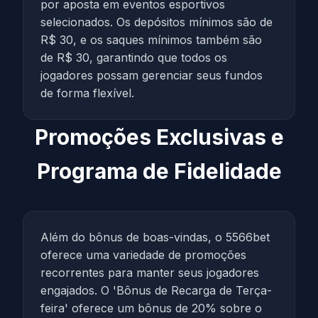
por aposta em eventos esportivos
selecionados. Os depósitos mínimos são de
R$ 30, e os saques mínimos também são
de R$ 30, garantindo que todos os
jogadores possam gerenciar seus fundos
de forma flexível.
Promoções Exclusivas e
Programa de Fidelidade
Além do bônus de boas-vindas, o 5566bet
oferece uma variedade de promoções
recorrentes para manter seus jogadores
engajados. O 'Bônus de Recarga de Terça-
feira' oferece um bônus de 20% sobre o