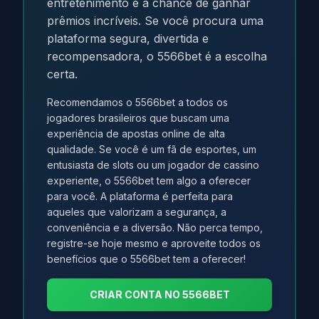
entretenimento e a chance de ganhar
prêmios incríveis. Se você procura uma
plataforma segura, divertida e
recompensadora, o 5566bet é a escolha
certa.
Recomendamos o 5566bet a todos os
jogadores brasileiros que buscam uma
experiência de apostas online de alta
qualidade. Se você é um fã de esportes, um
entusiasta de slots ou um jogador de cassino
experiente, o 5566bet tem algo a oferecer
para você. A plataforma é perfeita para
aqueles que valorizam a segurança, a
conveniência e a diversão. Não perca tempo,
registre-se hoje mesmo e aproveite todos os
benefícios que o 5566bet tem a oferecer!
CRIAR CONTA NO 5566BET