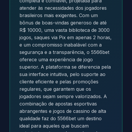
completa e confiável, projetada para
atender às necessidades dos jogadores
brasileiros mais exigentes. Com um
bônus de boas-vindas generoso de até
R$ 10000, uma vasta biblioteca de 3000
jogos, saques via Pix em apenas 2 horas,
e um compromisso inabalável com a
segurança e a transparência, o 5566bet
oferece uma experiência de jogo
superior. A plataforma se diferencia pela
sua interface intuitiva, pelo suporte ao
cliente eficiente e pelas promoções
regulares, que garantem que os
jogadores sejam sempre valorizados. A
combinação de apostas esportivas
abrangentes e jogos de cassino de alta
qualidade faz do 5566bet um destino
ideal para aqueles que buscam