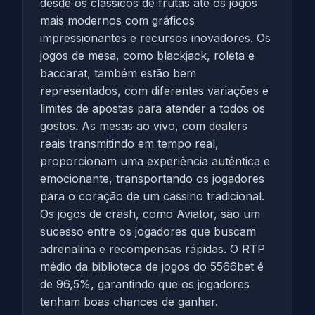
desde os clássicos de frutas até os jogos
mais modernos com gráficos
impressionantes e recursos inovadores. Os
jogos de mesa, como blackjack, roleta e
baccarat, também estão bem
representados, com diferentes variações e
limites de apostas para atender a todos os
gostos. As mesas ao vivo, com dealers
reais transmitindo em tempo real,
proporcionam uma experiência autêntica e
emocionante, transportando os jogadores
para o coração de um cassino tradicional.
Os jogos de crash, como Aviator, são um
sucesso entre os jogadores que buscam
adrenalina e recompensas rápidas. O RTP
médio da biblioteca de jogos do 5566bet é
de 96,5%, garantindo que os jogadores
tenham boas chances de ganhar.