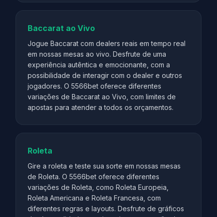
Baccarat ao Vivo
Jogue Baccarat com dealers reais em tempo real
em nossas mesas ao vivo. Desfrute de uma
experiência autêntica e emocionante, com a
possibilidade de interagir com o dealer e outros
jogadores. O 5566bet oferece diferentes
variações de Baccarat ao Vivo, com limites de
apostas para atender a todos os orçamentos.
Roleta
Gire a roleta e teste sua sorte em nossas mesas
de Roleta. O 5566bet oferece diferentes
variações de Roleta, como Roleta Europeia,
Roleta Americana e Roleta Francesa, com
diferentes regras e layouts. Desfrute de gráficos