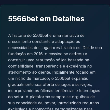
5566bet em Detalhes
A história do 5566bet é uma narrativa de
crescimento constante e adaptação às
necessidades dos jogadores brasileiros. Desde sua
fundação em 2016, o cassino se dedicou a
construir uma reputação sólida baseada na
confiabilidade, transparência e excelência no
atendimento ao cliente. Inicialmente focado em
um nicho de mercado, o 5566bet expandiu
gradualmente sua oferta de jogos e serviços,
incorporando as últimas tendências e tecnologias
do setor. A plataforma sempre se orgulhou de
sua capacidade de inovar, introduzindo recursos
exclusivos e promoções personalizadas para