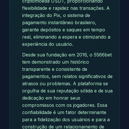
criptomoeda USDT, proporcionando
flexibilidade e rapidez nas transações. A
integração do Pix, o sistema de
pagamento instantâneo brasileiro,
garante depósitos e saques em tempo
real, eliminando a espera e otimizando a
experiência do usuário.
Desde sua fundação em 2016, o 5566bet
tem demonstrado um histórico
transparente e consistente de
pagamentos, sem relatos significativos de
atrasos ou problemas. A plataforma se
orgulha de sua reputação sólida e de sua
dedicação em honrar seus
compromissos com os jogadores. Essa
confiabilidade é um fator determinante
para a fidelização dos usuários e para a
construção de um relacionamento de