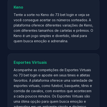
Keno
Tente a sorte no Keno do 73 bet login e veja se
você consegue acertar os números sorteados. A
plataforma oferece diferentes variações de Keno,
com diferentes tamanhos de cartelas e prêmios. O
Keno é um jogo simples e divertido, ideal para
quem busca emoção e adrenalina.
Esportes Virtuais
Acompanhe as competições de Esportes Virtuais
no 73 bet login e aposte em seus times e atletas
favoritos. A plataforma oferece uma variedade de
esportes virtuais, como futebol, basquete, tênis e
corrida de cavalos, com eventos que acontecem
a cada poucos minutos. Os Esportes Virtuais são
uma ótima opção para quem busca emoção e
adrenalina em um ambiente rápido e dinâmico.