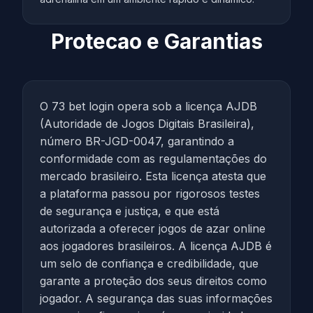
Protecao e Garantias
O 73 bet login opera sob a licença AJDB
(Autoridade de Jogos Digitais Brasileira),
número BR-JGD-0047, garantindo a
conformidade com as regulamentações do
mercado brasileiro. Esta licença atesta que
a plataforma passou por rigorosos testes
de segurança e justiça, e que está
autorizada a oferecer jogos de azar online
aos jogadores brasileiros. A licença AJDB é
um selo de confiança e credibilidade, que
garante a proteção dos seus direitos como
jogador. A segurança das suas informações