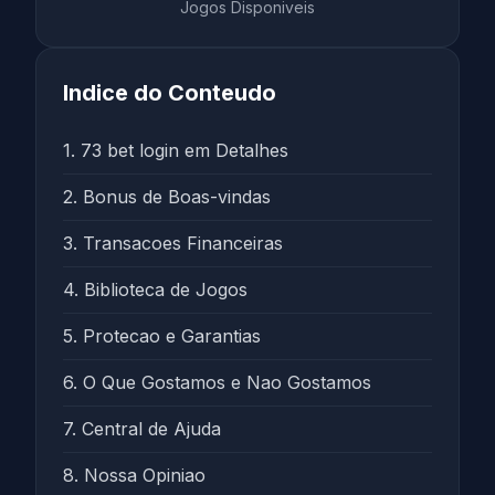
Jogos Disponiveis
Indice do Conteudo
1. 73 bet login em Detalhes
2. Bonus de Boas-vindas
3. Transacoes Financeiras
4. Biblioteca de Jogos
5. Protecao e Garantias
6. O Que Gostamos e Nao Gostamos
7. Central de Ajuda
8. Nossa Opiniao