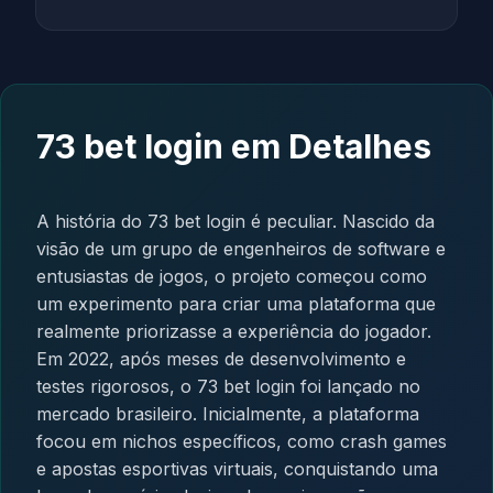
73 bet login em Detalhes
A história do 73 bet login é peculiar. Nascido da
visão de um grupo de engenheiros de software e
entusiastas de jogos, o projeto começou como
um experimento para criar uma plataforma que
realmente priorizasse a experiência do jogador.
Em 2022, após meses de desenvolvimento e
testes rigorosos, o 73 bet login foi lançado no
mercado brasileiro. Inicialmente, a plataforma
focou em nichos específicos, como crash games
e apostas esportivas virtuais, conquistando uma