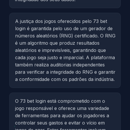
A justiça dos jogos oferecidos pelo 73 bet
login é garantida pelo uso de um gerador de
números aleatórios (RNG) certificado. O RNG
é um algoritmo que produz resultados
aleatórios e imprevisíveis, garantindo que
cada jogo seja justo e imparcial. A plataforma
também realiza auditorias independentes
para verificar a integridade do RNG e garantir
a conformidade com os padrões da indústria.
O 73 bet login está comprometido com o
jogo responsável e oferece uma variedade
de ferramentas para ajudar os jogadores a
controlar seus gastos e evitar o vício em