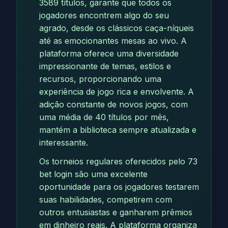
3589 títulos, garante que todos os
jogadores encontrem algo do seu
agrado, desde os clássicos caça-níqueis
até as emocionantes mesas ao vivo. A
plataforma oferece uma diversidade
impressionante de temas, estilos e
recursos, proporcionando uma
experiência de jogo rica e envolvente. A
adição constante de novos jogos, com
uma média de 40 títulos por mês,
mantém a biblioteca sempre atualizada e
interessante.
Os torneios regulares oferecidos pelo 73
bet login são uma excelente
oportunidade para os jogadores testarem
suas habilidades, competirem com
outros entusiastas e ganharem prêmios
em dinheiro reais. A plataforma organiza