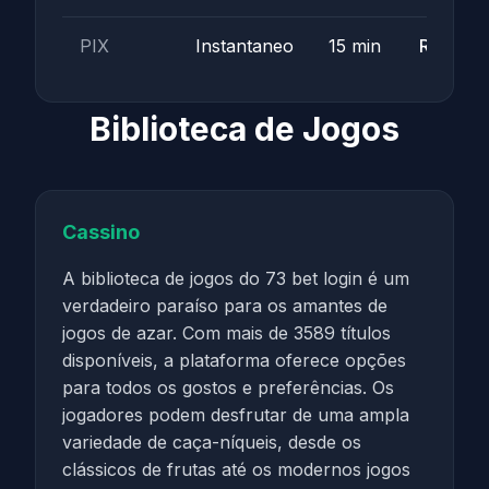
PIX
Instantaneo
15 min
R$ 20
Biblioteca de Jogos
Cassino
A biblioteca de jogos do 73 bet login é um
verdadeiro paraíso para os amantes de
jogos de azar. Com mais de 3589 títulos
disponíveis, a plataforma oferece opções
para todos os gostos e preferências. Os
jogadores podem desfrutar de uma ampla
variedade de caça-níqueis, desde os
clássicos de frutas até os modernos jogos