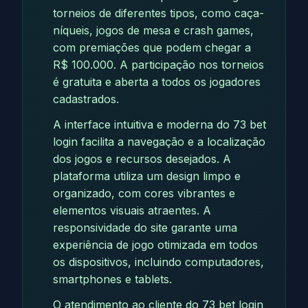
torneios de diferentes tipos, como caça-
níqueis, jogos de mesa e crash games,
com premiações que podem chegar a
R$ 100.000. A participação nos torneios
é gratuita e aberta a todos os jogadores
cadastrados.
A interface intuitiva e moderna do 73 bet
login facilita a navegação e a localização
dos jogos e recursos desejados. A
plataforma utiliza um design limpo e
organizado, com cores vibrantes e
elementos visuais atraentes. A
responsividade do site garante uma
experiência de jogo otimizada em todos
os dispositivos, incluindo computadores,
smartphones e tablets.
O atendimento ao cliente do 73 bet login