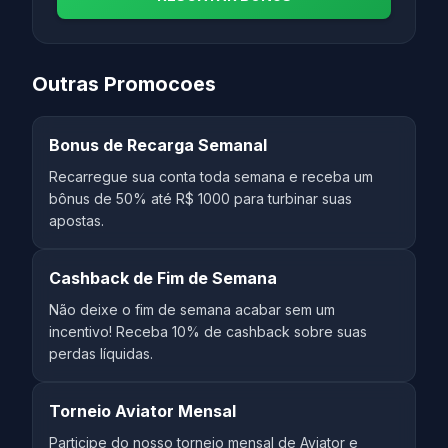
Outras Promocoes
Bonus de Recarga Semanal
Recarregue sua conta toda semana e receba um
bônus de 50% até R$ 1000 para turbinar suas
apostas.
Cashback de Fim de Semana
Não deixe o fim de semana acabar sem um
incentivo! Receba 10% de cashback sobre suas
perdas líquidas.
Torneio Aviator Mensal
Participe do nosso torneio mensal de Aviator e