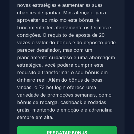
novas estratégias e aumentar as suas
chances de ganhar. Mas atenção, para
aproveitar ao máximo este bônus, é
fundamental ler atentamente os termos e
condições. O requisito de aposta de 20
vezes o valor do bônus e do depósito pode
parecer desafiador, mas com um
planejamento cuidadoso e uma abordagem
estratégica, você poderá cumprir este
requisito e transformar o seu bônus em
dinheiro real. Além do bônus de boas-
vindas, o 73 bet login oferece uma
variedade de promoções semanais, como
bônus de recarga, cashback e rodadas
grátis, mantendo a emoção e a adrenalina
sempre em alta.
RESGATAR BONUS