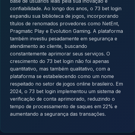
base de usuários leais pela sua inovação e
confiabilidade. Ao longo dos anos, o 73 bet login
expandiu sua biblioteca de jogos, incorporando
títulos de renomados provedores como NetEnt,
Pragmatic Play e Evolution Gaming. A plataforma
também investiu pesadamente em segurança e
atendimento ao cliente, buscando
constantemente aprimorar seus serviços. O
crescimento do 73 bet login não foi apenas
quantitativo, mas também qualitativo, com a
plataforma se estabelecendo como um nome
respeitado no setor de jogos online brasileiro. Em
2024, o 73 bet login implementou um sistema de
verificação de conta aprimorado, reduzindo o
tempo de processamento de saques em 22% e
aumentando a segurança das transações.