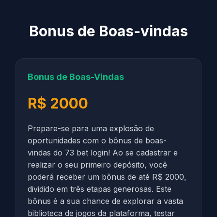
Bonus de Boas-vindas
Bonus de Boas-Vindas
R$ 2000
Prepare-se para uma explosão de
oportunidades com o bônus de boas-
vindas do 73 bet login! Ao se cadastrar e
realizar o seu primeiro depósito, você
poderá receber um bônus de até R$ 2000,
dividido em três etapas generosas. Este
bônus é a sua chance de explorar a vasta
biblioteca de jogos da plataforma, testar