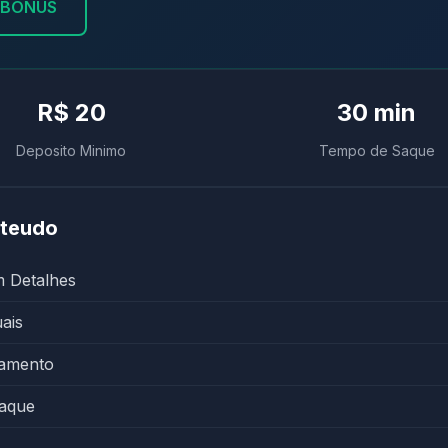
 BONUS
R$ 20
30 min
Deposito Minimo
Tempo de Saque
nteudo
m Detalhes
ais
gamento
taque