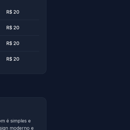
R$ 20
R$ 20
R$ 20
R$ 20
om é simples e
sign moderno e