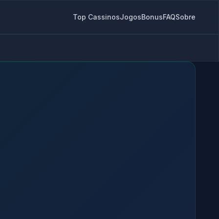
Top Cassinos
Jogos
Bonus
FAQ
Sobre