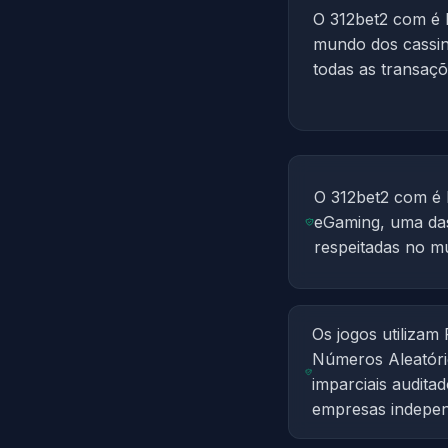
O 312bet2 com é 
mundo dos cassino
todas as transaçõ
O 312bet2 com é 
eGaming, uma das
respeitadas no m
Os jogos utiliza
Números Aleatório
imparciais audita
empresas indepen