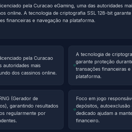
licenciado pela Curacao eGaming, uma das autoridades mai
s online. A tecnologia de criptografia SSL 128-bit garant
es financeiras e navegação na plataforma.
A tecnologia de criptogra
licenciado pela Curacao
garante proteção durant
 autoridades mais
transações financeiras 
undo dos cassinos online.
plataforma.
m RNG (Gerador de
Foco em jogo responsável
s), garantindo resultados
depósitos, autoexclusão
dos regularmente por
dedicado ajudam a mante
dentes.
financeiro.