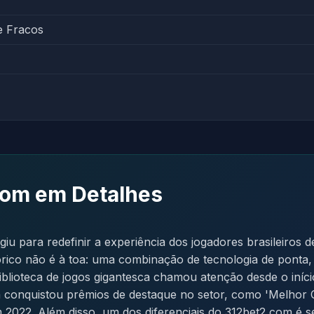
e Fracos
com em Detalhes
iu para redefinir a experiência dos jogadores brasileiros 
rico não é à toa: uma combinação de tecnologia de ponta
blioteca de jogos gigantesca chamou atenção desde o iníci
a conquistou prêmios de destaque no setor, como 'Melhor 
m 2022. Além disso, um dos diferenciais do 312bet2 com é