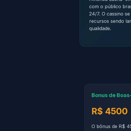
com o público bra
24/7. O cassino se
recursos sendo lan
qualidade.
Bonus de Boas
R$ 4500
O bônus de R$ 45