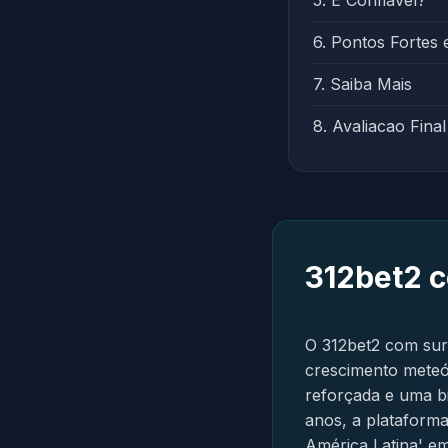
5. E Confiavel?
6. Pontos Fortes 
7. Saiba Mais
8. Avaliacao Final
312bet2 
O 312bet2 com surg
crescimento meteó
reforçada e uma bi
anos, a plataform
América Latina' e