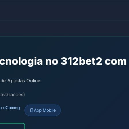
ecnologia no 312bet2 com
de Apostas Online
 avaliacoes)
o eGaming
App Mobile