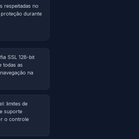
s respeitadas no
e proteção durante
fia SSL 128-bit
e todas as
e navegação na
: limites de
 e suporte
r o controle