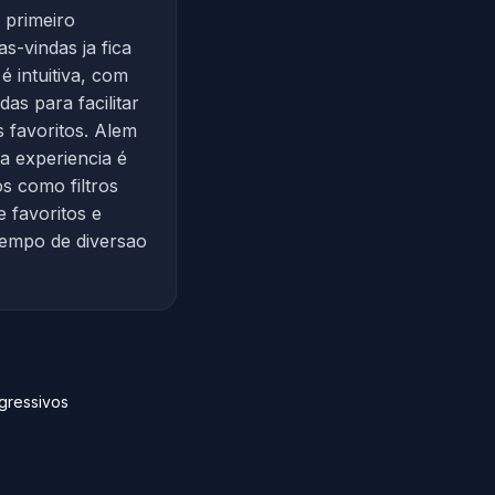
 primeiro
s-vindas ja fica
é intuitiva, com
as para facilitar
 favoritos. Alem
 a experiencia é
s como filtros
 favoritos e
 Tempo de diversao
gressivos