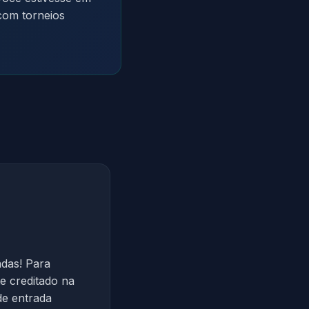
 com torneios
das! Para
e creditado na
de entrada