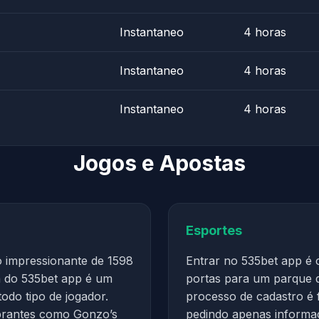
Instantaneo
4 horas
Instantaneo
4 horas
Instantaneo
4 horas
Jogos e Apostas
Esportes
 impressionante de 1598
Entrar no 535bet app é 
ca do 535bet app é um
portas para um parque d
todo tipo de jogador.
processo de cadastro é f
ibrantes como Gonzo’s
pedindo apenas informa