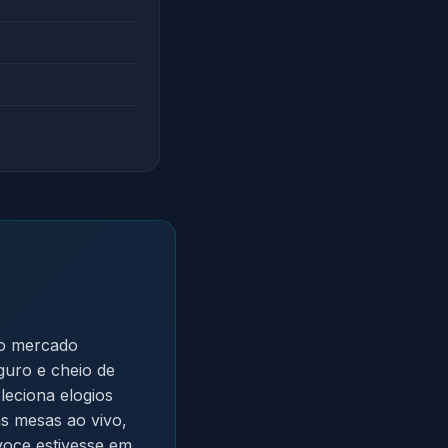
no mercado
guro e cheio de
leciona elogios
as mesas ao vivo,
voce estivesse em