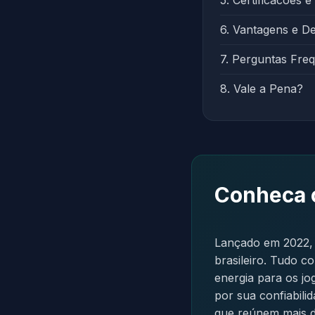
5. Certificacoes e
6. Vantagens e D
7. Perguntas Fre
8. Vale a Pena?
Conheca 
Lançado em 2022, 
brasileiro. Tudo 
energia para os jo
por sua confiabili
que reúnem mais d