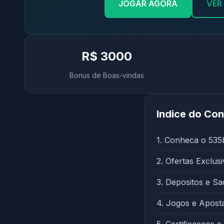
JOGAR AGORA
VER
R$ 3000
Bonus de Boas-vindas
Indice do Co
1. Conheca o 535
2. Ofertas Exclus
3. Depositos e S
4. Jogos e Apost