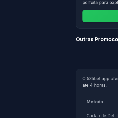
perfeita para exp
Outras Promoc
O 535bet app ofe
ate 4 horas.
Metodo
Cartao de Debi