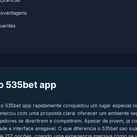
 Licencas
esvantagens
quentes
o 535bet app
o 535bet app rapidamente conquistou um lugar especial 
comecou com uma proposta clara: oferecer um ambiente se
gadores se divertirem e competirem. Apesar de jovem, ja co
dade e interface amigavel. O que diferencia o 535bet sao su
e 217 opções, criando uma experiencia imersiva como se 