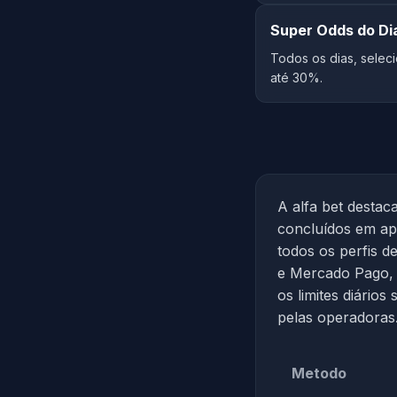
Super Odds do Di
Todos os dias, selec
até 30%.
A alfa bet desta
concluídos em ap
todos os perfis 
e Mercado Pago, 
os limites diário
pelas operadoras
Metodo