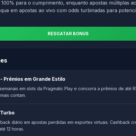
100% para o cumprimento, enquanto apostas múltiplas a
foque em apostas ao vivo com odds turbinadas para potenci
RESGATAR BONUS
oes
 - Prêmios em Grande Estilo
s semanais em slots da Pragmatic Play e concorra a prêmios de até 
mais contam.
 Turbo
ck diário em apostas perdidas em esportes virtuais. Cashback cr
té 12 horas.