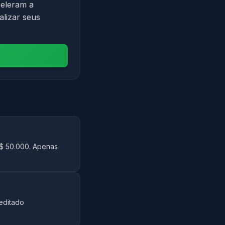
celeram a
alizar seus
R$ 50.000. Apenas
editado