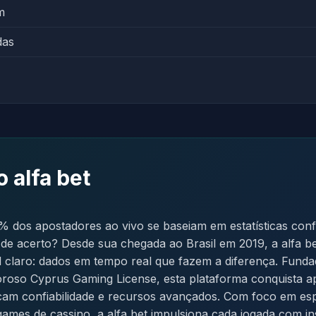
m
das
 alfa bet
 dos apostadores ao vivo se baseiam em estatísticas conf
de acerto? Desde sua chegada ao Brasil em 2019, a alfa b
l claro: dados em tempo real que fazem a diferença. Fund
goroso Cyprus Gaming License, esta plataforma conquista 
cam confiabilidade e recursos avançados. Com foco em esp
 games de cassino, a alfa bet impulsiona cada jogada com i