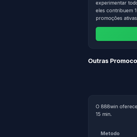
experimentar tod
eles contribuem 
promoções ativas 
Outras Promoc
O 888win oferece
15 min.
Metodo