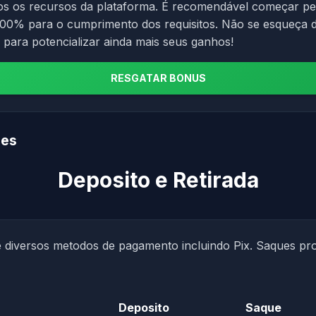
os os recursos da plataforma. É recomendável começar pelo
100% para o cumprimento dos requisitos. Não se esqueça de
para potencializar ainda mais seus ganhos!
RESGATAR BONUS
oes
Deposito e Retirada
 diversos metodos de pagamento incluindo Pix. Saques pr
Deposito
Saque