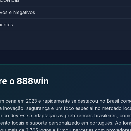
 Licencas
ivos e Negativos
uentes
re o 888win
m cena em 2023 e rapidamente se destacou no Brasil com
a inovação, segurança e um foco especial no mercado loca
ico deve-se à adaptação às preferências brasileiras, com
nto locais e suporte personalizado em português. Ao lon
ou mais de 3.765 jogos e firmou parcerias com provedo