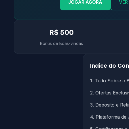
JOGAR AGORA
VER
R$ 500
Bonus de Boas-vindas
Indice do Co
1. Tudo Sobre o 
2. Ofertas Exclus
3. Deposito e Ret
4. Plataforma de