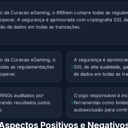
o da Curacao eGaming, o 888win cumpre todas as regula
operar. A segurança é aprimorada com criptografia SSL de 
ção de dados em todas as transações.
to da Curacao eGaming, o
A segurança é aprimorad
odas as regulamentações
SSL de alta qualidade, g
 operar.
de dados em todas as tr
m RNGs auditados por
O jogo responsável é in
rando resultados justos
ferramentas como limites
s.
autoexclusão para contr
Aspectos Positivos e Negativo