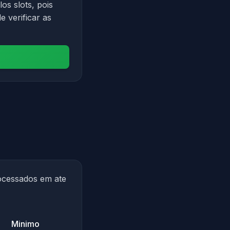
s slots, pois
 verificar as
ocessados em ate
Minimo