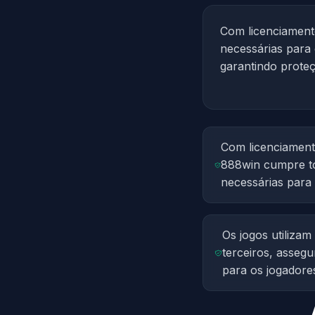
Com licenciament
necessárias para 
garantindo prote
Com licenciamen
888win cumpre t
necessárias para
Os jogos utiliza
terceiros, assegu
para os jogadore