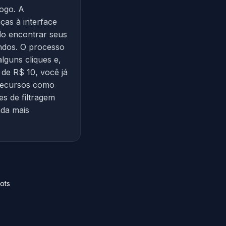
jogo. A
ças à interface
do encontrar seus
ndos. O processo
alguns cliques e,
 de R$ 10, você já
Recursos como
es de filtragem
nda mais
ots