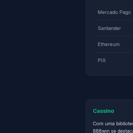
Mercado Pago
Santander
Ethereum
PIX
Cassino
Com uma bibliote
888win se destac