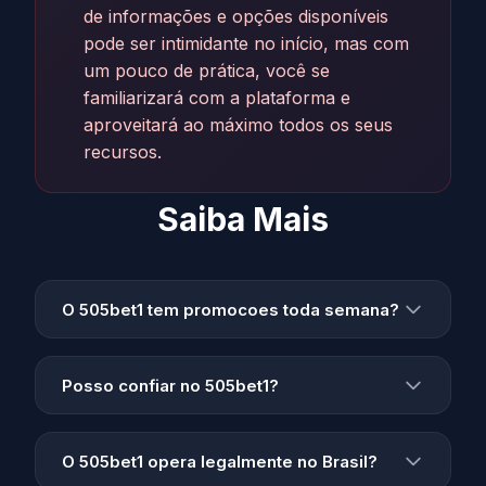
de informações e opções disponíveis
pode ser intimidante no início, mas com
um pouco de prática, você se
familiarizará com a plataforma e
aproveitará ao máximo todos os seus
recursos.
Saiba Mais
O 505bet1 tem promocoes toda semana?
Sim, o 505bet1 oferece uma variedade de
promoções semanais para seus jogadores.
Posso confiar no 505bet1?
A cada semana, você pode encontrar
Absolutamente! O 505bet1 é um cassino
bônus de recarga, cashback, rodadas
online totalmente confiável e seguro.
grátis e torneios com premiações incríveis.
O 505bet1 opera legalmente no Brasil?
Operamos sob a rigorosa licença AGDIE