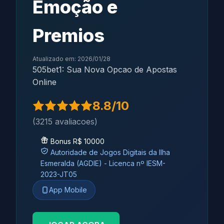
Emoção e
Premios
Atualizado em: 2026/01/28
505bet1: Sua Nova Opcao de Apostas
Online
8.8/10
(3215 avaliacoes)
Bonus R$ 10000
Autoridade de Jogos Digitais da Ilha
Esmeralda (AGDIE) - Licenca nº IESM-
2023-JT05
App Mobile