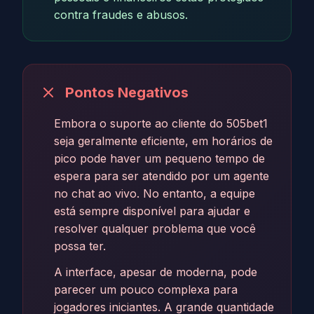
contra fraudes e abusos.
Pontos Negativos
Embora o suporte ao cliente do 505bet1
seja geralmente eficiente, em horários de
pico pode haver um pequeno tempo de
espera para ser atendido por um agente
no chat ao vivo. No entanto, a equipe
está sempre disponível para ajudar e
resolver qualquer problema que você
possa ter.
A interface, apesar de moderna, pode
parecer um pouco complexa para
jogadores iniciantes. A grande quantidade