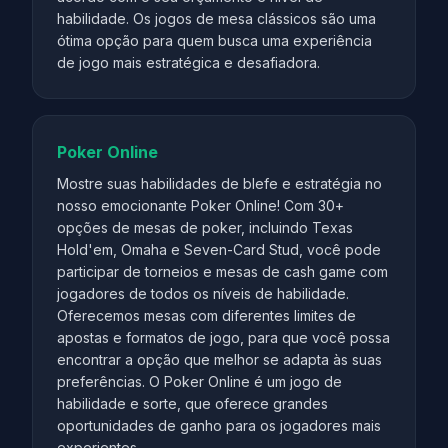
habilidade. Os jogos de mesa clássicos são uma
ótima opção para quem busca uma experiência
de jogo mais estratégica e desafiadora.
Poker Online
Mostre suas habilidades de blefe e estratégia no
nosso emocionante Poker Online! Com 30+
opções de mesas de poker, incluindo Texas
Hold'em, Omaha e Seven-Card Stud, você pode
participar de torneios e mesas de cash game com
jogadores de todos os níveis de habilidade.
Oferecemos mesas com diferentes limites de
apostas e formatos de jogo, para que você possa
encontrar a opção que melhor se adapta às suas
preferências. O Poker Online é um jogo de
habilidade e sorte, que oferece grandes
oportunidades de ganho para os jogadores mais
experientes.