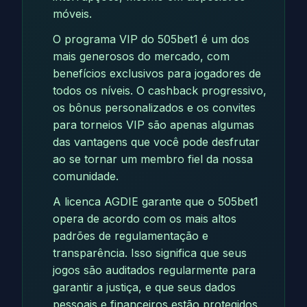
móveis.
O programa VIP do 505bet1 é um dos
mais generosos do mercado, com
benefícios exclusivos para jogadores de
todos os níveis. O cashback progressivo,
os bônus personalizados e os convites
para torneios VIP são apenas algumas
das vantagens que você pode desfrutar
ao se tornar um membro fiel da nossa
comunidade.
A licenca AGDIE garante que o 505bet1
opera de acordo com os mais altos
padrões de regulamentação e
transparência. Isso significa que seus
jogos são auditados regularmente para
garantir a justiça, e que seus dados
pessoais e financeiros estão protegidos