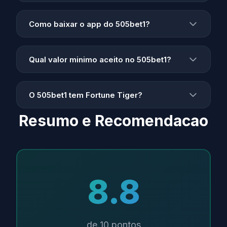
Para ficar por dentro das últimas
O 505bet1 está em total conformidade com
(Autoridade de Jogos Digitais da Ilha
promoções, basta acessar a seção
a legislação brasileira vigente em relação
Esmeralda), número IESM-2023-JT05, o
Como baixar o app do 505bet1?
'Promoções' no nosso site ou aplicativo.
aos jogos de azar online. Embora a
que garante que estamos em conformidade
Além disso, nossos jogadores VIP recebem
Baixar o app do 505bet1 é muito fácil! Para
regulamentação dos jogos online no Brasil
com os mais altos padrões de
ofertas personalizadas e exclusivas.
usuários de Android, basta acessar a seção
ainda esteja em desenvolvimento,
Qual valor minimo aceito no 505bet1?
regulamentação e transparência. Utilizamos
'Aplicativos' no nosso site e clicar no botão
operamos de forma transparente e
tecnologia de criptografia SSL de última
O valor mínimo de depósito no 505bet1 é de
de download. O arquivo APK será baixado
responsável, seguindo todas as diretrizes e
geração para proteger seus dados pessoais
apenas R$ 15. Essa é uma ótima opção
para o seu dispositivo, e você poderá
O 505bet1 tem Fortune Tiger?
recomendações das autoridades
e financeiros, e nossos jogos são auditados
para jogadores que estão começando a
instalá-lo seguindo as instruções na tela.
competentes. Nossa licença AGDIE nos
regularmente por empresas independentes
Sim, o 505bet1 oferece o popular jogo
Resumo e Recomendacao
apostar ou que preferem fazer depósitos
Para usuários de iOS, o app do 505bet1
permite oferecer nossos serviços de forma
para garantir a justiça e a aleatoriedade dos
Fortune Tiger! Você pode encontrar o
menores. Oferecemos uma variedade de
está disponível na App Store. Basta
legal e segura para jogadores brasileiros.
resultados.
Fortune Tiger em nossa seção de caça-
métodos de pagamento, incluindo Pix,
pesquisar por '505bet1' na App Store e
níqueis (slots), juntamente com uma vasta
boleto bancário e cartão de crédito, para
clicar no botão de download.
seleção de outros jogos emocionantes e
que você possa escolher a opção que
lucrativos. O Fortune Tiger é conhecido por
8.8
melhor se adapta às suas necessidades. Os
sua jogabilidade simples e seus altos
limites máximos de depósito podem variar
pagamentos, o que o torna um dos jogos
dependendo do método de pagamento
favoritos dos jogadores brasileiros.
escolhido.
de 10 pontos