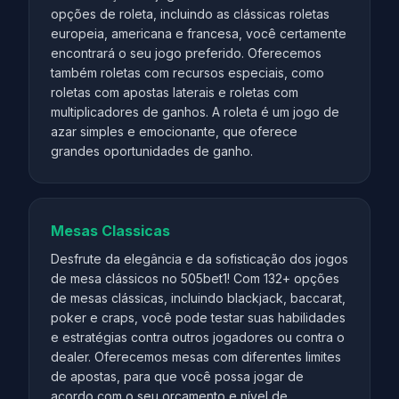
opções de roleta, incluindo as clássicas roletas
europeia, americana e francesa, você certamente
encontrará o seu jogo preferido. Oferecemos
também roletas com recursos especiais, como
roletas com apostas laterais e roletas com
multiplicadores de ganhos. A roleta é um jogo de
azar simples e emocionante, que oferece
grandes oportunidades de ganho.
Mesas Classicas
Desfrute da elegância e da sofisticação dos jogos
de mesa clássicos no 505bet1! Com 132+ opções
de mesas clássicas, incluindo blackjack, baccarat,
poker e craps, você pode testar suas habilidades
e estratégias contra outros jogadores ou contra o
dealer. Oferecemos mesas com diferentes limites
de apostas, para que você possa jogar de
acordo com o seu orçamento e nível de