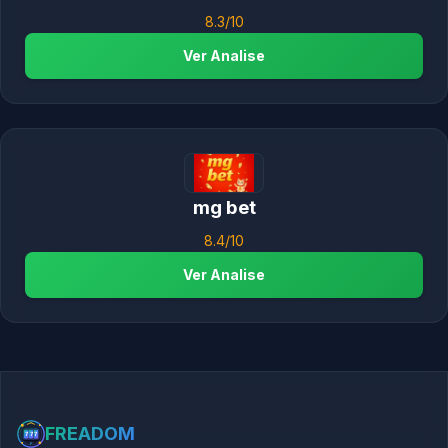
8.3/10
Ver Analise
mg bet
8.4/10
Ver Analise
FREADOM