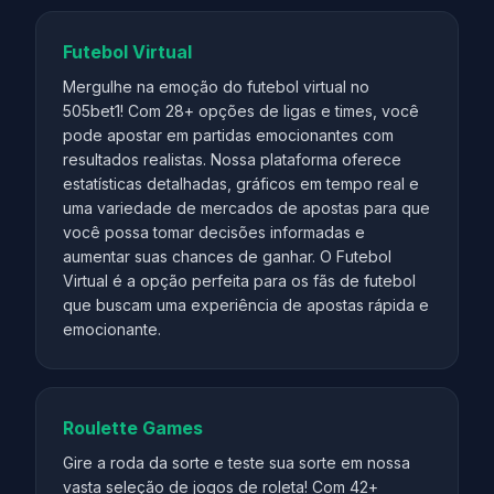
Futebol Virtual
Mergulhe na emoção do futebol virtual no
505bet1! Com 28+ opções de ligas e times, você
pode apostar em partidas emocionantes com
resultados realistas. Nossa plataforma oferece
estatísticas detalhadas, gráficos em tempo real e
uma variedade de mercados de apostas para que
você possa tomar decisões informadas e
aumentar suas chances de ganhar. O Futebol
Virtual é a opção perfeita para os fãs de futebol
que buscam uma experiência de apostas rápida e
emocionante.
Roulette Games
Gire a roda da sorte e teste sua sorte em nossa
vasta seleção de jogos de roleta! Com 42+