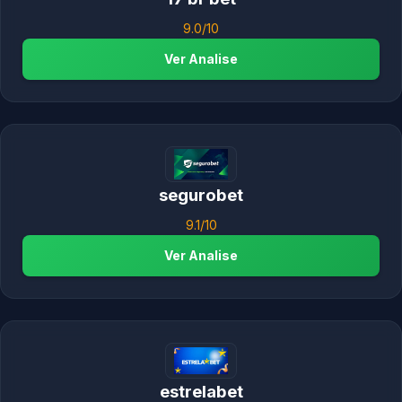
9.0/10
Ver Analise
segurobet
9.1/10
Ver Analise
estrelabet