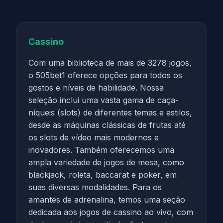
Cassino
Com uma biblioteca de mais de 3278 jogos,
o 505bet1 oferece opções para todos os
gostos e níveis de habilidade. Nossa
seleção inclui uma vasta gama de caça-
níqueis (slots) de diferentes temas e estilos,
desde as máquinas clássicas de frutas até
os slots de vídeo mais modernos e
inovadores. Também oferecemos uma
ampla variedade de jogos de mesa, como
blackjack, roleta, baccarat e poker, em
suas diversas modalidades. Para os
amantes de adrenalina, temos uma seção
dedicada aos jogos de cassino ao vivo, com