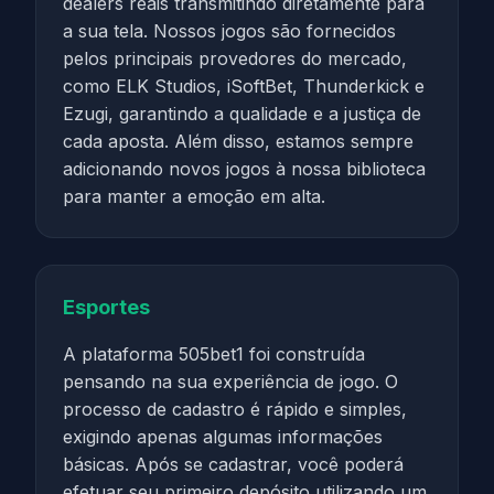
dealers reais transmitindo diretamente para
a sua tela. Nossos jogos são fornecidos
pelos principais provedores do mercado,
como ELK Studios, iSoftBet, Thunderkick e
Ezugi, garantindo a qualidade e a justiça de
cada aposta. Além disso, estamos sempre
adicionando novos jogos à nossa biblioteca
para manter a emoção em alta.
Esportes
A plataforma 505bet1 foi construída
pensando na sua experiência de jogo. O
processo de cadastro é rápido e simples,
exigindo apenas algumas informações
básicas. Após se cadastrar, você poderá
efetuar seu primeiro depósito utilizando um