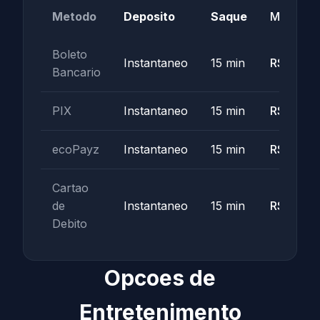
Metodo
Deposito
Saque
Minimo
Boleto
Instantaneo
15 min
R$ 15
Bancario
PIX
Instantaneo
15 min
R$ 15
ecoPayz
Instantaneo
15 min
R$ 15
Cartao
de
Instantaneo
15 min
R$ 15
Debito
Opcoes de
Entretenimento