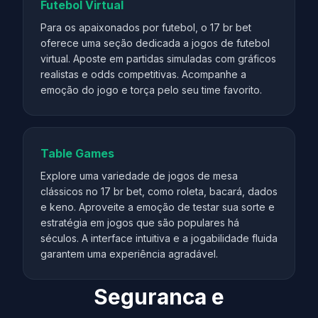
Futebol Virtual
Para os apaixonados por futebol, o 17 br bet
oferece uma seção dedicada a jogos de futebol
virtual. Aposte em partidas simuladas com gráficos
realistas e odds competitivas. Acompanhe a
emoção do jogo e torça pelo seu time favorito.
Table Games
Explore uma variedade de jogos de mesa
clássicos no 17 br bet, como roleta, bacará, dados
e keno. Aproveite a emoção de testar sua sorte e
estratégia em jogos que são populares há
séculos. A interface intuitiva e a jogabilidade fluida
garantem uma experiência agradável.
Seguranca e