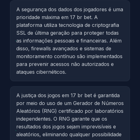
A segurança dos dados dos jogadores é uma
prioridade máxima em 17 br bet. A
plataforma utiliza tecnologia de criptografia
SSL de última geração para proteger todas
as informações pessoais e financeiras. Além
disso, firewalls avançados e sistemas de
monitoramento contínuo são implementados
para prevenir acessos não autorizados e
ataques cibernéticos.
A justiça dos jogos em 17 br bet é garantida
por meio do uso de um Gerador de Números
Aleatórios (RNG) certificado por laboratórios
independentes. O RNG garante que os
resultados dos jogos sejam imprevisíveis e
aleatórios, eliminando qualquer possibilidade