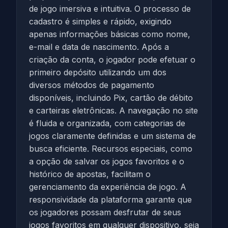
de jogo imersiva e intuitiva. O processo de
cadastro é simples e rápido, exigindo
apenas informações básicas como nome,
e-mail e data de nascimento. Após a
criação da conta, o jogador pode efetuar o
primeiro depósito utilizando um dos
diversos métodos de pagamento
disponíveis, incluindo Pix, cartão de débito
e carteiras eletrônicas. A navegação no site
é fluida e organizada, com categorias de
jogos claramente definidas e um sistema de
busca eficiente. Recursos especiais, como
a opção de salvar os jogos favoritos e o
histórico de apostas, facilitam o
gerenciamento da experiência de jogo. A
responsividade da plataforma garante que
os jogadores possam desfrutar de seus
jogos favoritos em qualquer dispositivo, seja