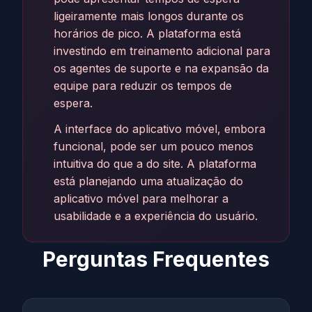
ligeiramente mais longos durante os
horários de pico. A plataforma está
investindo em treinamento adicional para
os agentes de suporte e na expansão da
equipe para reduzir os tempos de
espera.
A interface do aplicativo móvel, embora
funcional, pode ser um pouco menos
intuitiva do que a do site. A plataforma
está planejando uma atualização do
aplicativo móvel para melhorar a
usabilidade e a experiência do usuário.
Perguntas Frequentes