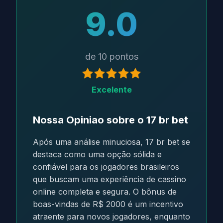
e 'The Dog House', além de jogos de mesa
basta acessar a seção correspondente e
altos padrões de segurança, justiça e
9.0
e cassino ao vivo. A Pragmatic Play é
comparar com outras plataformas.
transparência. A AJDB é uma autoridade
conhecida por seus gráficos de alta
independente que supervisiona e fiscaliza
qualidade, jogabilidade envolvente e
as atividades de jogos online no Brasil,
recursos especiais.
de 10 pontos
protegendo os direitos dos jogadores e
prevenindo fraudes. Você pode verificar a
validade da nossa licença no site da AJDB.
Excelente
Nossa Opiniao sobre o 17 br bet
Após uma análise minuciosa, 17 br bet se
destaca como uma opção sólida e
confiável para os jogadores brasileiros
que buscam uma experiência de cassino
online completa e segura. O bônus de
boas-vindas de R$ 2000 é um incentivo
atraente para novos jogadores, enquanto