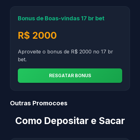
Bonus de Boas-vindas 17 br bet
R$ 2000
Aproveite o bonus de R$ 2000 no 17 br
bet.
RESGATAR BONUS
Outras Promocoes
Como Depositar e Sacar