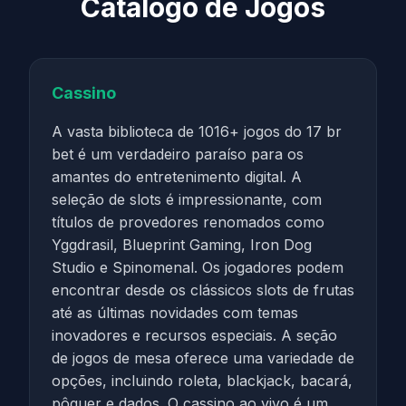
Catalogo de Jogos
Cassino
A vasta biblioteca de 1016+ jogos do 17 br
bet é um verdadeiro paraíso para os
amantes do entretenimento digital. A
seleção de slots é impressionante, com
títulos de provedores renomados como
Yggdrasil, Blueprint Gaming, Iron Dog
Studio e Spinomenal. Os jogadores podem
encontrar desde os clássicos slots de frutas
até as últimas novidades com temas
inovadores e recursos especiais. A seção
de jogos de mesa oferece uma variedade de
opções, incluindo roleta, blackjack, bacará,
pôquer e dados. O cassino ao vivo é um