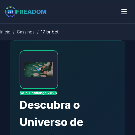
☰
FREADOM
Inicio
/
Cassinos
/
17 br bet
Selo Confiança 2026
Descubra o
Universo de