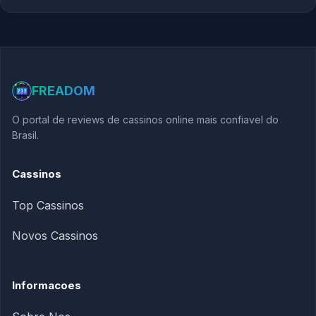
FREADOM
O portal de reviews de cassinos online mais confiavel do
Brasil.
Cassinos
Top Cassinos
Novos Cassinos
Informacoes