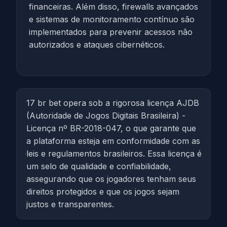
financeiras. Além disso, firewalls avançados
e sistemas de monitoramento contínuo são
implementados para prevenir acessos não
autorizados e ataques cibernéticos.
17 br bet opera sob a rigorosa licença AJDB
(Autoridade de Jogos Digitais Brasileira) -
Licença nº BR-2018-047, o que garante que
a plataforma esteja em conformidade com as
leis e regulamentos brasileiros. Essa licença é
um selo de qualidade e confiabilidade,
assegurando que os jogadores tenham seus
direitos protegidos e que os jogos sejam
justos e transparentes.