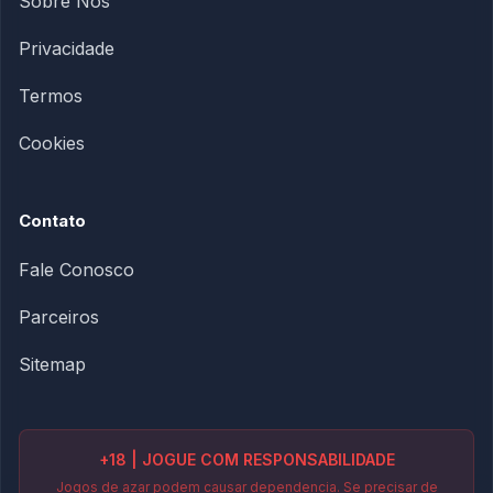
Sobre Nos
Privacidade
Termos
Cookies
Contato
Fale Conosco
Parceiros
Sitemap
+18 | JOGUE COM RESPONSABILIDADE
Jogos de azar podem causar dependencia. Se precisar de