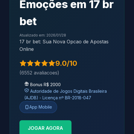
Emoções em 17 br
bet
Atualizado em: 2026/01/28
17 br bet: Sua Nova Opcao de Apostas
Online
9.0/10
(6552 avaliacoes)
Bonus R$ 2000
Autoridade de Jogos Digitais Brasileira
(AJDB) - Licença nº BR-2018-047
App Mobile
JOGAR AGORA