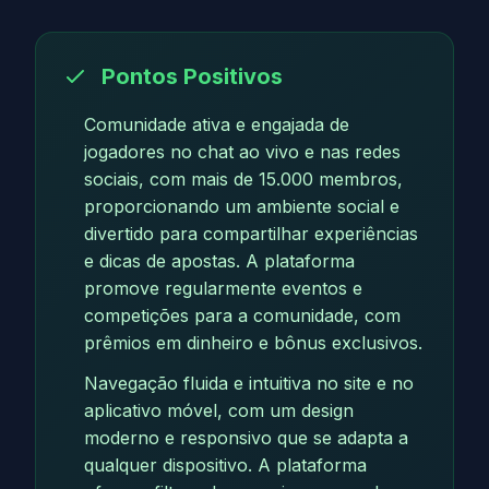
Pontos Positivos
Comunidade ativa e engajada de
jogadores no chat ao vivo e nas redes
sociais, com mais de 15.000 membros,
proporcionando um ambiente social e
divertido para compartilhar experiências
e dicas de apostas. A plataforma
promove regularmente eventos e
competições para a comunidade, com
prêmios em dinheiro e bônus exclusivos.
Navegação fluida e intuitiva no site e no
aplicativo móvel, com um design
moderno e responsivo que se adapta a
qualquer dispositivo. A plataforma