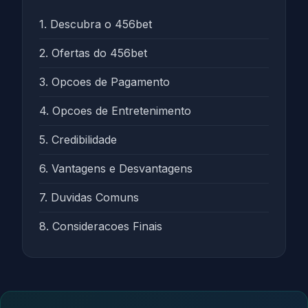
1. Descubra o 456bet
2. Ofertas do 456bet
3. Opcoes de Pagamento
4. Opcoes de Entretenimento
5. Credibilidade
6. Vantagens e Desvantagens
7. Duvidas Comuns
8. Consideracoes Finais