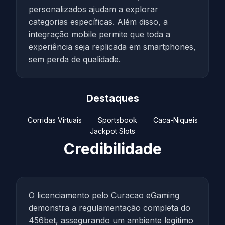
personalizados ajudam a explorar
categorias específicas. Além disso, a
integração mobile permite que toda a
experiência seja replicada em smartphones,
sem perda de qualidade.
Destaques
Corridas Virtuais
Sportsbook
Caca-Niqueis
Jackpot Slots
Credibilidade
O licenciamento pelo Curacao eGaming
demonstra a regulamentação completa do
456bet, assegurando um ambiente legítimo