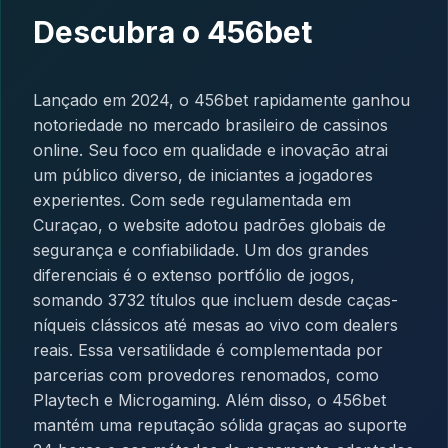
Descubra o 456bet
Lançado em 2024, o 456bet rapidamente ganhou
notoriedade no mercado brasileiro de cassinos
online. Seu foco em qualidade e inovação atrai
um público diverso, de iniciantes a jogadores
experientes. Com sede regulamentada em
Curaçao, o website adotou padrões globais de
segurança e confiabilidade. Um dos grandes
diferenciais é o extenso portfólio de jogos,
somando 3732 títulos que incluem desde caças-
níqueis clássicos até mesas ao vivo com dealers
reais. Essa versatilidade é complementada por
parcerias com provedores renomados, como
Playtech e Microgaming. Além disso, o 456bet
mantém uma reputação sólida graças ao suporte