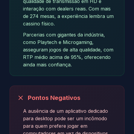
qualidade de transmissão em HD e
interação com dealers reais. Com mais
de 274 mesas, a experiência lembra um
cassino físico.
Parcerias com gigantes da indústria,
como Playtech e Microgaming,
asseguram jogos de alta qualidade, com
RTP médio acima de 95%, oferecendo
ainda mais confiança.
Pontos Negativos
A ausência de um aplicativo dedicado
para desktop pode ser um incômodo
para quem prefere jogar em
computadores em vez de dispositivos