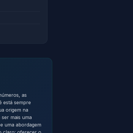
números, as
cê está sempre
ua origem na
 ser mais uma
vo e uma abordagem
o claro: oferecer o