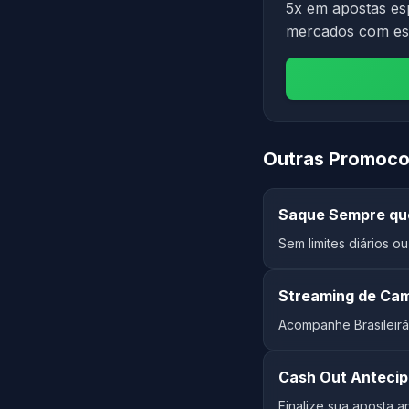
5x em apostas esp
mercados com esta
Outras Promoc
Saque Sempre qu
Sem limites diários ou
Streaming de Ca
Acompanhe Brasileirã
Cash Out Anteci
Finalize sua aposta a