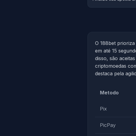
O 188bet prioriza
em até 15 segundo
disso, são aceita
criptomoedas com
destaca pela agil
Metodo
Pix
PicPay