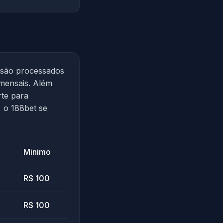
x são processados
 mensais. Além
rte para
 o 188bet se
Minimo
R$ 100
R$ 100