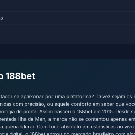
ns
o 188bet
tador se apaixonar por uma plataforma? Talvez sejam os 
finidas com precisão, ou aquele conforto em saber que vo
ologia de ponta. Assim nasceu o 188bet em 2015. Desde s
entada Ilha de Man, a marca não se contentou apenas em
la queria liderar. Com foco absoluto em estatísticas ao vi
ncia digital, o 188bet entrou no mercado brasileiro com alg