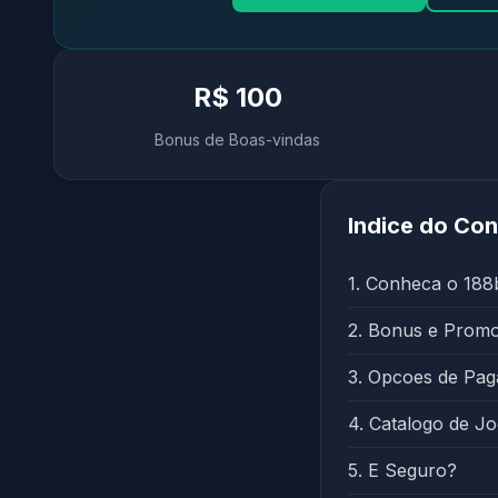
R$ 100
Bonus de Boas-vindas
Indice do Co
1. Conheca o 188
2. Bonus e Prom
3. Opcoes de Pa
4. Catalogo de J
5. E Seguro?