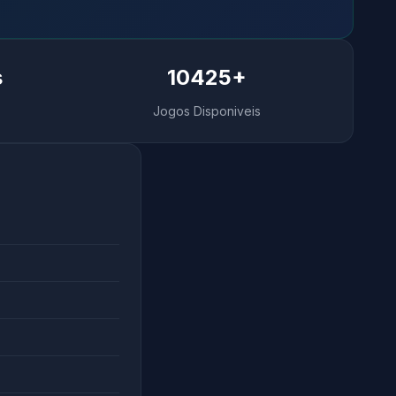
s
10425+
Jogos Disponiveis