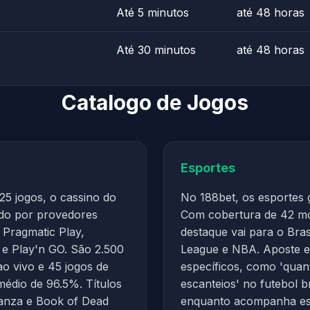
Até 5 minutos
até 48 horas
Até 30 minutos
até 48 horas
Catalogo de Jogos
Esportes
25 jogos, o cassino do
No 188bet, os esportes 
ido por provedores
Com cobertura de 42 mo
Pragmatic Play,
destaque vai para o Bras
 e Play'n GO. São 2.500
League e NBA. Aposte 
ao vivo e 45 jogos de
específicos, como 'quan
édio de 96.5%. Títulos
escanteios' no futebol br
nza e Book of Dead
enquanto acompanha est