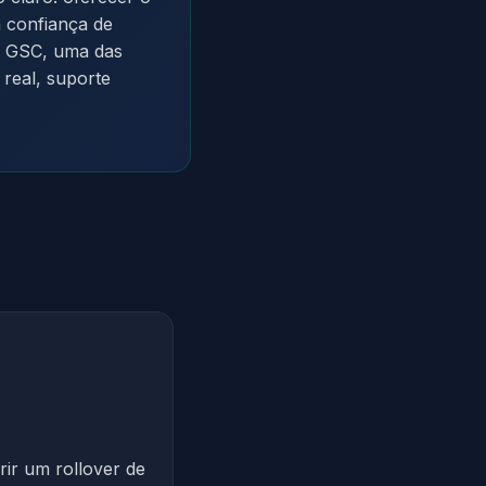
 confiança de
an GSC, uma das
real, suporte
rir um rollover de