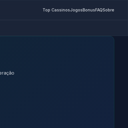
Top Cassinos
Jogos
Bonus
FAQ
Sobre
geração