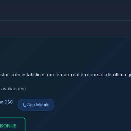
tar com estatísticas em tempo real e recursos de última 
 avaliacoes)
Man GSC
App Mobile
 BONUS